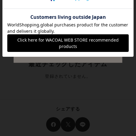
っぷりと使用したフリ
¥8,250
50%
(
)
OFF
ルデザイン【ドレッシ
ィ】 ベビープレオー
ル
最近チェックしたアイテム
登録されていません。
シェアする