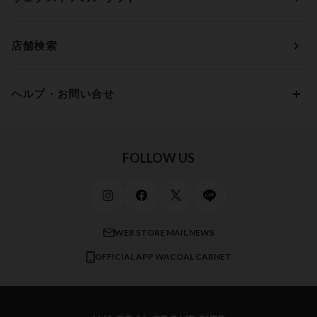
パジャマ・ルームウェア
ＹＯＪＯＹ
Eカップ
アンダー85
5,000円 ～ 7,000円
アウターウェア
ワコール
便利なサービス
Fカップ
アンダー90
7,000円 ～ 10,000円
店舗検索
スイムウェア
ワコール／パルファージュ
お得なメールニュース
Gカップ
アンダー95
10,000円 ～ 15,000円
パンプス・シューズ
ワコール／ラゼ
Hカップ
アンダー100
15,000円 ～ 20,000円
ヘルプ・お問い合せ
マタニティ
ワコールサイズオーダー／My Size Collection
Iカップ
アンダー105
20,000円 ～
キッズ・ジュニア
ワコール_ウェブ限定
初めての方へ
Jカップ
アンダー110
スポーツアイテム
ワコール_リラックス＆スリープ
ご利用ガイド
FOLLOW US
ビューティー・コスメ
ワコール_マタニティ
商品に関するご要望
メンズインナーウェア
ワコール／ラブボディ
よくある質問
すべてのアイテムを見る
ブロス バイ ワコールメン
特定商取引法に基づく表記
WEB STORE MAIL NEWS
CW-X
OFFICIAL APP WACOAL CARNET
すべてのブランドを見る