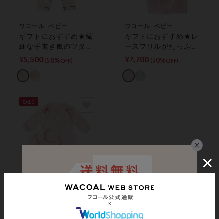
ワコール_ベビー
ワコール_ベビー
ギフトにおすすめ★繊
ギフトにおすすめ★レ
細な手書き風のツタ柄
ースフリルがたっぷ
ベビーパジャマ／やわ
り！スタイ付きプレオ
¥5,500
¥7,700
50%
50%
(
)
(
)
OFF
OFF
らかい綿１００％ ベ
ール【ドレッシィ】
ビープレオール
ツーウェイオール／プ
レオール
SALE
ワコール_ベビー
ギフトにおすすめ★高
級なリバーレースをた