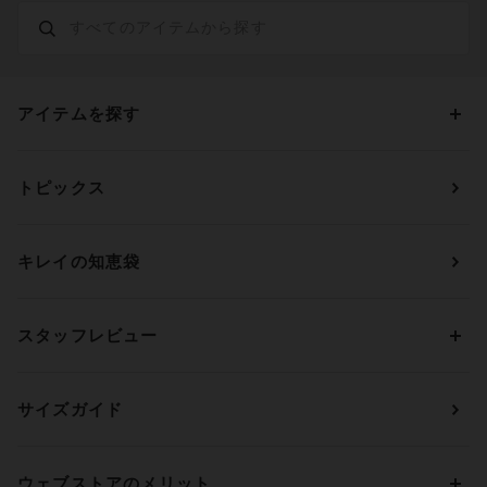
アイテムを探す
カテゴリーから探す
トピックス
ブラジャー
ブランドから探す
ショーツ
ＯＵＲ ＷＡＣＯＡＬ
カップサイズから探す
キレイの知恵袋
ブラジャー&ショーツセット
アンフィ
AAAカップ
アンダーサイズから探す
ブラトップ・カップ付きインナー
ウイング
AAカップ
アンダー60
価格から探す
スタッフレビュー
ガードル・コントロールボトム
ウイング／レシアージュ
Aカップ
アンダー65
ランキングから探す
～1,000円
ランジェリー
ウンナナクール
人気レビュー
Bカップ
アンダー70
セールから探す
1,000円 ～ 2,000円
サイズガイド
肌着・ニットインナー
サルート
人気スタッフ
Cカップ
アンダー75
2,000円 ～ 3,000円
ソックス・レッグウェア
Yue
すべてのレビューを見る
Dカップ
アンダー80
3,000円 ～ 5,000円
ウェブストアのメリット