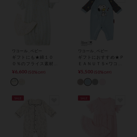
ワコール_ベビー
ワコール_ベビー
ギフトにも★綿１０
ギフトにおすすめ★Ｐ
０％のフライス素材／
ＥＡＮＵＴＳ×ワコー
２ＷＡＹベビーパジャ
ル／綿混・前開きタイ
¥6,600
¥5,500
50%
50%
(
)
(
)
OFF
OFF
マ シャイニー柄 ツ
プ ベビープレオール
ーウェイオール／プレ
オール
SALE
SALE