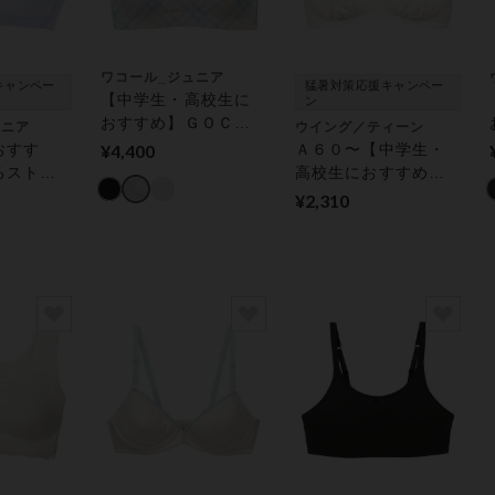
ワコール_ジュニア
キャンペー
猛暑対策応援キャンペー
【中学生・高校生に
ン
おすすめ】ＧＯＣＯ
ュニア
ウイング／ティーン
Ｃｉ（ジュニア専
おすす
¥4,400
Ａ６０〜【中学生・
用）【ＳＴＥＰ３】
るストラ
高校生におすすめ】
ジュニアノンワイヤ
だの成長
身生地部オーガニッ
¥2,310
ーブラ
するカッ
クコットン混【ＳＴ
ＴＥＰ
ＥＰ３】スクールブ
ュニアノ
ラ ジュニアノンワイ
ブラ
ヤーブラ