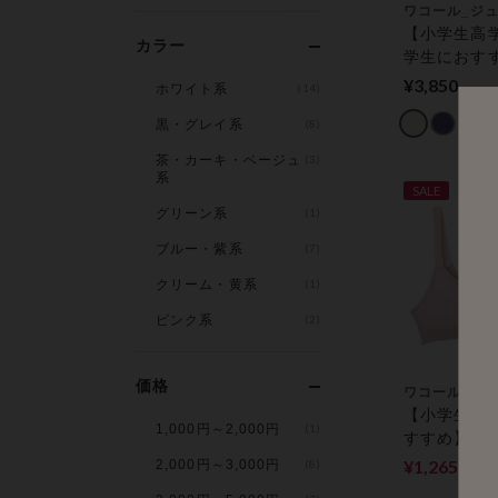
ワコール_ジ
【小学生高
カラー
学生におす
長期にぴっ
¥3,850
ホワイト系
(14)
ーフトップ
黒・グレイ系
(8)
ＯＣＯＣｉ
ア専用） ジ
茶・カーキ・ベージュ
(3)
ンワイヤー
系
SALE
グリーン系
(1)
ブルー・紫系
(7)
クリーム・黄系
(1)
ピンク系
(2)
価格
ワコール_ジ
【小学生高
1,000円～2,000円
(1)
すすめ】の
トラップ／
¥1,265
2,000円～3,000円
(8)
50%
(
成長をサポ