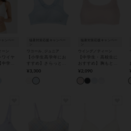
キャンペー
猛暑対策応援キャンペー
猛暑対策応援キャンペー
ン
ン
ィーン
ワコール_ジュニア
ウイング／ティーン
ンワイヤ
【小学生高学年にお
【中学生・高校生に
【中学
すすめ】さらっと快
おすすめ】胸もと高
におすす
適スポブラ☆吸汗速
めのハーフトップ
¥3,300
¥2,090
気になり
乾性にすぐれた綿混
（ノンワイヤー／後
ブラ☆さ
生地【ＳＴＥＰ２】
ろホックなし）【Ｓ
ジュニア
ジュニアノンワイヤ
ＴＥＰ３】 ジュニア
ーブラ
ーブラ
ブラジャー