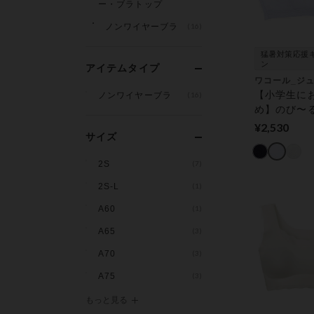
ー・ブラトップ
ノンワイヤーブラ
(16)
猛暑対策応援
ン
アイテムタイプ
ワコール_ジ
【小学生に
ノンワイヤーブラ
(16)
め】のび〜
ップ／から
¥2,530
サイズ
をサポート
プ構造【Ｓ
2S
(7)
１〜２】 ジ
ンワイヤー
2S-L
(1)
A60
(1)
A65
(3)
A70
(3)
A75
(3)
もっと見る