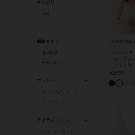
カテゴリ
女性
(16)
キッズ
(16)
価格タイプ
猛暑対策応援
ン
ウイング／テ
通常商品
(15)
ジュニアノ
セール商品
(1)
ーブラ１位
生・高校生
¥2,970
め】ユレが
ブランド
にくいスポ
らっと快適 
ウイング／ティーン
(6)
ノンワイヤ
ワコール_ジュニア
(10)
アイテム
リセット
ジュニアブラジャ
(16)