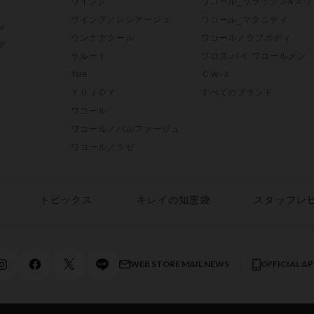
ウイング
ワコール_リラックス&スリ
ウイング／レシアージュ
ワコール_マタニティ
メ
ウンナナクール
ワコール／ラブボディ
ア
サルート
ブロス バイ ワコールメン
Yue
ＣＷ-Ｘ
ＹＯＪＯＹ
すべてのブランド
ワコール
ワコール／パルファージュ
ワコール／ラゼ
トピックス
キレイの知恵袋
スタッフレ
WEB STORE MAIL NEWS
OFFICIAL A