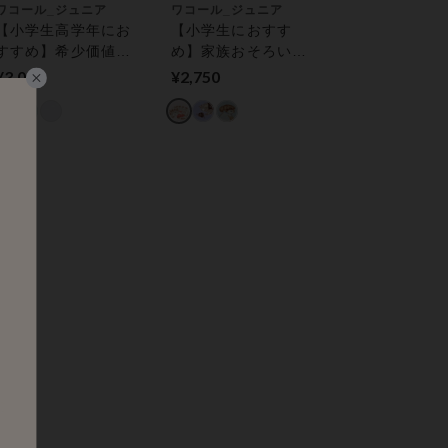
ワコール_ジュニア
ワコール_ジュニア
【小学生高学年にお
【小学生におすす
すすめ】希少価値の
め】家族おそろいＷ
高い超長綿混★肌ざ
ａｎｉｎａｌグルー
¥3,080
¥2,750
わりなめらか【環境
プ（ＳＴＥＰ１〜
配慮】【ＳＴＥＰ
２）【環境配慮】 ジ
２】 ジュニアノンワ
ュニアノンワイヤー
イヤーブラ
ブラ