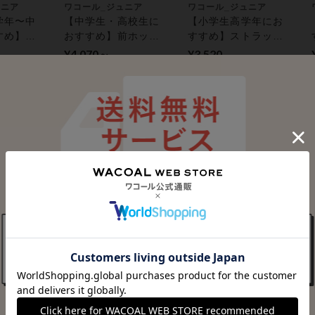
ュニア
ワコール_ジュニア
ワコール_ジュニア
学年〜中
【中学生・高校生に
【小学生高学年にお
すめ】成
おすすめ】前ホック
すすめ】ストラップ
たり、ハ
でつけやすい｜ノン
調節可／成長するバ
¥4,070～
¥3,520
ブラ／Ｇ
ワイヤー【ＳＴＥＰ
ストに合わせやすい
（ジュニ
３】 ジュニアノンワ
設計【ＳＴＥＰ２】
ュニアノ
イヤーブラ
ジュニアノンワイヤ
ブラ
ーブラ
ュニア
学年にお
び〜るス
からだの
)
OFF
ートする