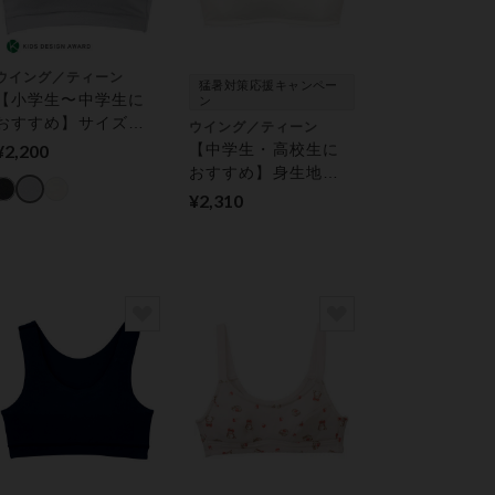
ウイング／ティーン
猛暑対策応援キャンペー
【小学生〜中学生に
ン
おすすめ】サイズを
ウイング／ティーン
選ばない！娘のため
¥2,200
【中学生・高校生に
にまず選びたいブラ
おすすめ】身生地部
ジュニアノンワイヤ
オーガニックコット
¥2,310
ーブラ
ン混【ＳＴＥＰ３】
（ホックなし）スク
ールブラ ジュニアノ
ンワイヤーブラ