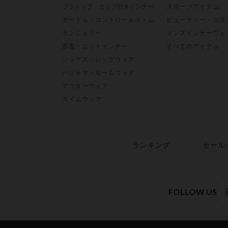
ブラトップ・カップ付きインナー
スポーツアイテム
ガードル・コントロールボトム
ビューティー・コス
ランジェリー
メンズインナーウェ
肌着・ニットインナー
すべてのアイテム
ソックス・レッグウェア
パジャマ・ルームウェア
アウターウェア
スイムウェア
ランキング
セール
FOLLOW US