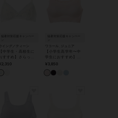
猛暑対策応援キャンペー
猛暑対策応援キャンペー
ン
ン
ウイング／ティーン
ワコール_ジュニア
【中学生・高校生に
【小学生高学年〜中
おすすめ】さらっと
学生におすすめ】さ
快適★やわらかカッ
らっと快適／ＧＯＣ
¥2,310
¥3,850
プノンワイヤー（後
ＯＣｉ（ジュニア専
ろホックあり）【Ｓ
用）【ＳＴＥＰ２〜
ＴＥＰ３】 ジュニア
３】 ジュニアノンワ
ブラジャー
イヤーブラ