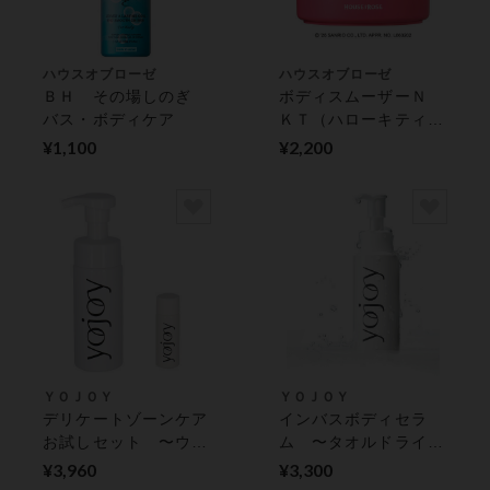
ハウスオブローゼ
ハウスオブローゼ
ＢＨ その場しのぎ
ボディスムーザーＮ
バス・ボディケア
ＫＴ（ハローキティ）
バス・ボディケア
¥1,100
¥2,200
ＹＯＪＯＹ
ＹＯＪＯＹ
デリケートゾーンケア
インバスボディセラ
お試しセット 〜ウォ
ム 〜タオルドライ前
ッシュ＆ミニオイル美
のぬれたお肌に塗り伸
¥3,960
¥3,300
容液〜 フェミニンボ
ばすオイル美容液〜