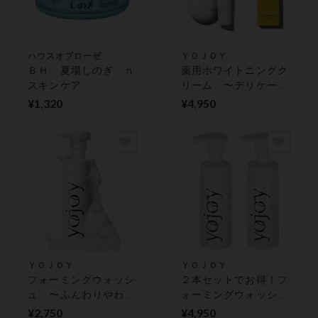
ハウスオブローゼ
ＹＯＪＯＹ
ＢＨ 夏場しのぎ ｎ
薬用ホワイトニングク
スキンケア
リーム 〜デリケート
な肌の美白ケア〜 フ
¥1,320
¥4,950
ェミニンボディケア
ＹＯＪＯＹ
ＹＯＪＯＹ
フォーミングウォッシ
２本セットでお得！フ
ュ 〜ふんわりやわら
ォーミングウォッシュ
かな泡で洗う〜 フェ
２本セット 〜ふんわ
¥2,750
¥4,950