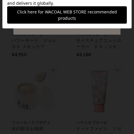
ハウスオブローゼ
ハウスオブローゼ
パワーサージ ジェル
モイスチュアコントロ
ＤＸ スキンケア
ーラー ＥＸ（スモー
ルサイズ） スキンケ
¥4,950
¥4,180
ア
ワコール／ラブボディ
ハウスオブローゼ
水の彩Ｓお徳用
ドットファイン ミガ