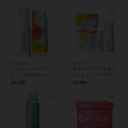
ミニンボディケア
りやわらかな泡で洗
う〜 フェミニンボデ
ィケア
ＹＯＪＯＹ
ＹＯＪＯＹ
リフレッシングミス
デリケートゾーンをケ
ト 〜ローズウォータ
アしよう！トライアル
ーをふんだんに使用し
セット 〜ウォッシュ
¥2,200
¥1,980
たふきとり化粧水〜
＆オイル美容液〜 フ
フェミニンボディケア
ェミニンボディケア