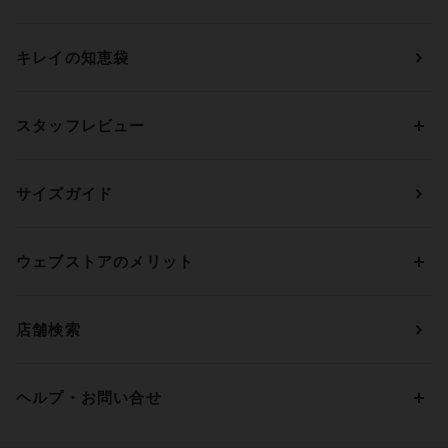
ブラジャー
ブランドから探す
ショーツ
ＯＵＲ ＷＡＣＯＡＬ
カップサイズから探す
キレイの知恵袋
ブラジャー&ショーツセット
アンフィ
AAAカップ
アンダーサイズから探す
ブラトップ・カップ付きインナー
ウイング
AAカップ
アンダー60
価格から探す
スタッフレビュー
ガードル・コントロールボトム
ウイング／レシアージュ
Aカップ
アンダー65
ランキングから探す
～1,000円
ランジェリー
ウンナナクール
人気レビュー
Bカップ
アンダー70
セールから探す
1,000円 ～ 2,000円
サイズガイド
肌着・ニットインナー
サルート
人気スタッフ
Cカップ
アンダー75
2,000円 ～ 3,000円
ソックス・レッグウェア
Yue
すべてのレビューを見る
Dカップ
アンダー80
3,000円 ～ 5,000円
ウェブストアのメリット
パジャマ・ルームウェア
ＹＯＪＯＹ
Eカップ
アンダー85
5,000円 ～ 7,000円
アウターウェア
ワコール
便利なサービス
Fカップ
アンダー90
7,000円 ～ 10,000円
店舗検索
スイムウェア
ワコール／パルファージュ
お得なメールニュース
Gカップ
アンダー95
10,000円 ～ 15,000円
パンプス・シューズ
ワコール／ラゼ
Hカップ
アンダー100
15,000円 ～ 20,000円
ヘルプ・お問い合せ
マタニティ
ワコールサイズオーダー／My Size Collection
Iカップ
アンダー105
20,000円 ～
キッズ・ジュニア
ワコール_ウェブ限定