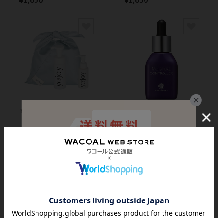
ＹＯＪＯＹ
ハウスオブローゼ
【ギフト袋入り】ボデ
モイスチュアコントロ
ィケアアイテム２点セ
ーラー ＥＸ スキン
ット ウォッシュ＆ボ
ケア
¥6,600
¥7,700
ディセラム フェミニ
ンボディケア