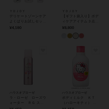
ＹＯＪＯＹ
ＹＯＪＯＹ
デリケートゾーンケア
【ギフト袋入り】ボデ
よくばりお試しセッ
ィケアアイテム３点セ
ト ミスト＆ミニウォ
ット ウォッシュ＆ボ
¥4,180
¥8,800
ッシュ＆ミニオイル美
ディセラム＆ミスト
容液 フェミニンボデ
フェミニンボディケア
ィケア
ハウスオブローゼ
ハウスオブローゼ
ラ・ローゼ ローズウ
ボディミルク ＫＴ
ォーター ＲＧ スキ
（ハローキティ） バ
ンケア
ス・ボディケア
¥1,650
¥1,650