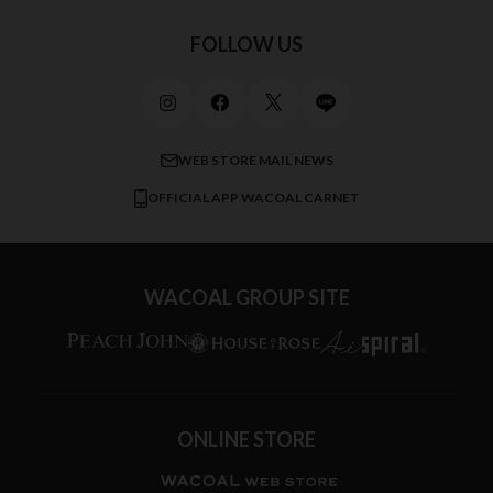
初めての方へ
Jカップ
アンダー110
スポーツアイテム
ワコール_リラックス＆スリープ
ご利用ガイド
FOLLOW US
ビューティー・コスメ
ワコール_マタニティ
商品に関するご要望
メンズインナーウェア
ワコール／ラブボディ
よくある質問
すべてのアイテムを見る
ブロス バイ ワコールメン
特定商取引法に基づく表記
WEB STORE MAIL NEWS
CW-X
OFFICIAL APP WACOAL CARNET
すべてのブランドを見る
WACOAL GROUP SITE
ONLINE STORE