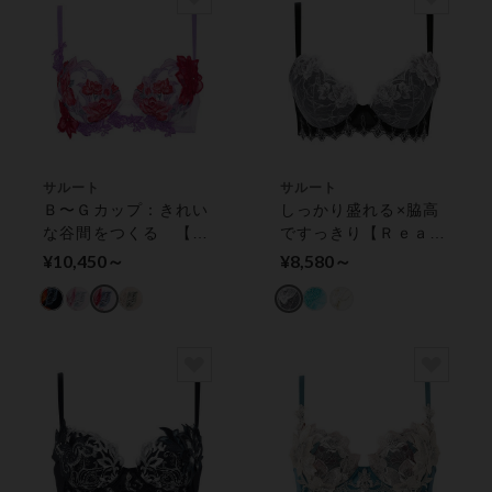
サルート
サルート
Ｂ〜Ｇカップ：きれい
しっかり盛れる×脇高
な谷間をつくる 【プ
ですっきり【Ｒｅａ
ッシュアップタイプ】
ｌ Ｕｐ Ｂｒａ】
¥10,450～
¥8,580～
ワイヤーブラ（３／４
ワイヤーブラ（３／４
カップ）
カップ）