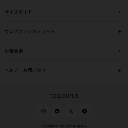
ランキングから探す
～1,000円
ランジェリー
ウンナナクール
人気レビュー
Bカップ
アンダー70
セールから探す
1,000円 ～ 2,000円
サイズガイド
肌着・ニットインナー
サルート
人気スタッフ
Cカップ
アンダー75
2,000円 ～ 3,000円
ソックス・レッグウェア
Yue
すべてのレビューを見る
Dカップ
アンダー80
3,000円 ～ 5,000円
ウェブストアのメリット
パジャマ・ルームウェア
ＹＯＪＯＹ
Eカップ
アンダー85
5,000円 ～ 7,000円
アウターウェア
ワコール
便利なサービス
Fカップ
アンダー90
7,000円 ～ 10,000円
店舗検索
スイムウェア
ワコール／パルファージュ
お得なメールニュース
Gカップ
アンダー95
10,000円 ～ 15,000円
パンプス・シューズ
ワコール／ラゼ
Hカップ
アンダー100
15,000円 ～ 20,000円
ヘルプ・お問い合せ
マタニティ
ワコールサイズオーダー／My Size Collection
Iカップ
アンダー105
20,000円 ～
キッズ・ジュニア
ワコール_ウェブ限定
初めての方へ
Jカップ
アンダー110
スポーツアイテム
ワコール_リラックス＆スリープ
ご利用ガイド
FOLLOW US
ビューティー・コスメ
ワコール_マタニティ
商品に関するご要望
メンズインナーウェア
ワコール／ラブボディ
よくある質問
すべてのアイテムを見る
ブロス バイ ワコールメン
特定商取引法に基づく表記
WEB STORE MAIL NEWS