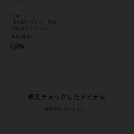
サルート
【復刻デザイン 限定
発売商品】Ｃ〜Ｉカッ
プ：きれいな谷間をつ
¥25,300～
くる プッシュアップ
タイプ ３／４カップ
ブラ
最近チェックしたアイテム
登録されていません。