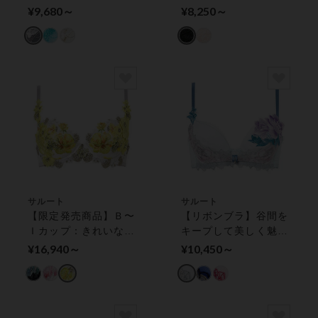
浮きにくい【ＶＩＶ
ボンブラ】 ３／４カ
¥9,680～
¥8,250～
Ａ ＬＩＮＥ ブラ】
ップブラ
ワイヤーブラ（３／４
カップ）
サルート
サルート
【限定発売商品】Ｂ〜
【リボンブラ】谷間を
Ｉカップ：きれいな谷
キープして美しく魅せ
間をつくる プッシュ
る ワイヤーブラ（３
¥16,940～
¥10,450～
アップタイプ ワイヤ
／４カップ）
ーブラ（３／４カッ
プ）