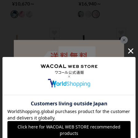
ッシュアップタイプ】
ッシュアップタイプ】
¥10,670～
¥16,940～
３／４カップブラ
３／４カップブラ
サルート
サルート
【定番】きれいな谷間
【リボンブラ】谷間を
をつくる プッシュア
キープして美しく魅せ
ップタイプブラ ３／
る（脇高設計） ３／
¥7,700～
¥10,450～
４カップブラ
４カップブラ