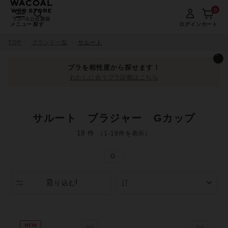
0
メニュー
探す
ログイン
カート
TOP
ブランド一覧
サルート
ブラを相性度から探せます！
わたしに合うブラ診断はこちら
サルート ブラジャー Gカップ
19 件
（1-19件を表示）
G
絞り込む
人気順
NEW