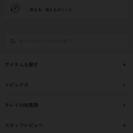
貯まる・使えるポイント
アイテムを探す
カテゴリーから探す
トピックス
ブラジャー
ブランドから探す
ショーツ
ＯＵＲ ＷＡＣＯＡＬ
カップサイズから探す
キレイの知恵袋
ブラジャー&ショーツセット
アンフィ
AAAカップ
アンダーサイズから探す
ブラトップ・カップ付きインナー
ウイング
AAカップ
アンダー60
価格から探す
スタッフレビュー
ガードル・コントロールボトム
ウイング／レシアージュ
Aカップ
アンダー65