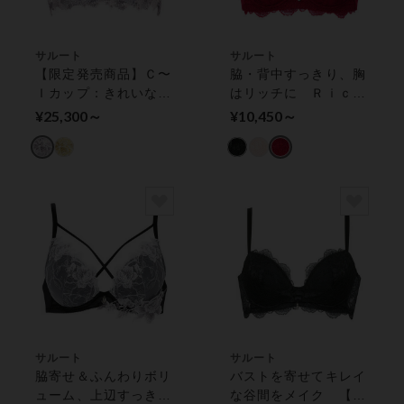
サルート
サルート
【限定発売商品】Ｃ〜
脇・背中すっきり、胸
Ｉカップ：きれいな谷
はリッチに Ｒｉｃ
間をつくる プッシュ
ｈ Ｖｅｉｌ Ｂｒａ
¥25,300～
¥10,450～
アップタイプ ワイヤ
ワイヤーブラ（３／４
ーブラ（３／４カッ
カップ）
プ）
サルート
サルート
脇寄せ＆ふんわりボリ
バストを寄せてキレイ
ューム、上辺すっきり
な谷間をメイク 【リ