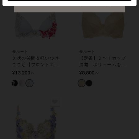
サルート
サルート
Ｘ状の谷間＆軽いつけ
【定番】Ｄ〜Ｉカップ
ごこち【フロントエッ
展開 ボリュームを美
クスプラスブラ】 ワ
しく包み込む フルカ
¥13,200～
¥8,800～
イヤーブラ（３／４カ
ップブラ
ップ）