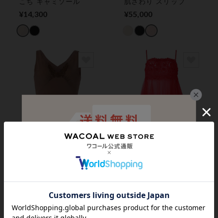
こち キャミソール
肌さわり スリップ
¥14,300
¥55,000
Yue
Yue
キャミソール
ランダムに重なり合う
チュールのイレギュラ
¥16,500
ーヘムライン キャミ
¥30,800
ソール