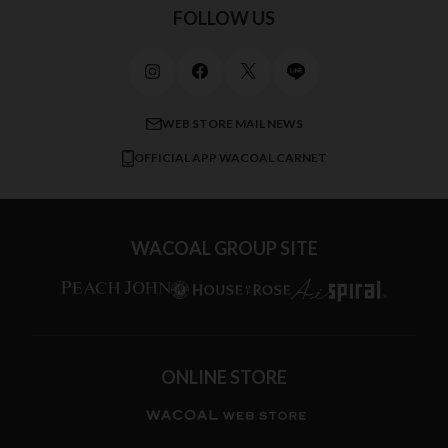
スポーツアイテム
ワコール_リラックス＆スリープ
ご利用ガイド
FOLLOW US
ビューティー・コスメ
ワコール_マタニティ
商品に関するご要望
メンズインナーウェア
ワコール／ラブボディ
よくある質問
すべてのアイテムを見る
ブロス バイ ワコールメン
特定商取引法に基づく表記
WEB STORE MAIL NEWS
CW-X
OFFICIAL APP WACOAL CARNET
すべてのブランドを見る
WACOAL GROUP SITE
ONLINE STORE