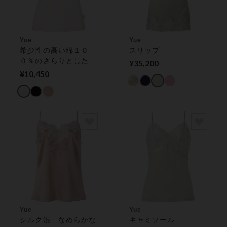
Yue
Yue
希少性の高い綿１０
スリップ
０％のさらりとした着
¥35,200
ごこち ノースリーブ
¥10,450
Yue
Yue
シルク混 なめらかな
キャミソール