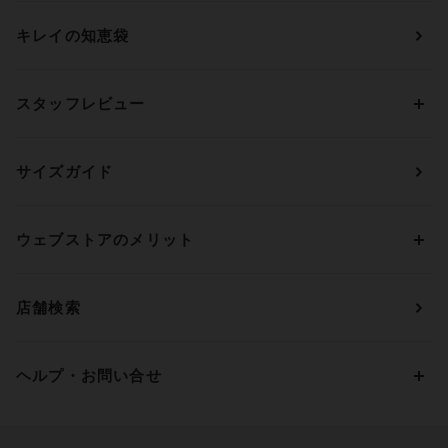
ショーツ
ＯＵＲ ＷＡＣＯＡＬ
カップサイズから探す
キレイの知恵袋
ブラジャー&ショーツセット
アンフィ
AAAカップ
アンダーサイズから探す
ブラトップ・カップ付きインナー
ウイング
AAカップ
アンダー60
価格から探す
スタッフレビュー
ガードル・コントロールボトム
ウイング／レシアージュ
Aカップ
アンダー65
ランキングから探す
～1,000円
ランジェリー
ウンナナクール
人気レビュー
Bカップ
アンダー70
セールから探す
1,000円 ～ 2,000円
サイズガイド
肌着・ニットインナー
サルート
人気スタッフ
Cカップ
アンダー75
2,000円 ～ 3,000円
ソックス・レッグウェア
Yue
すべてのレビューを見る
Dカップ
アンダー80
3,000円 ～ 5,000円
ウェブストアのメリット
パジャマ・ルームウェア
ＹＯＪＯＹ
Eカップ
アンダー85
5,000円 ～ 7,000円
アウターウェア
ワコール
便利なサービス
Fカップ
アンダー90
7,000円 ～ 10,000円
店舗検索
スイムウェア
ワコール／パルファージュ
お得なメールニュース
Gカップ
アンダー95
10,000円 ～ 15,000円
パンプス・シューズ
ワコール／ラゼ
Hカップ
アンダー100
15,000円 ～ 20,000円
ヘルプ・お問い合せ
マタニティ
ワコールサイズオーダー／My Size Collection
Iカップ
アンダー105
20,000円 ～
キッズ・ジュニア
ワコール_ウェブ限定
初めての方へ
Jカップ
アンダー110