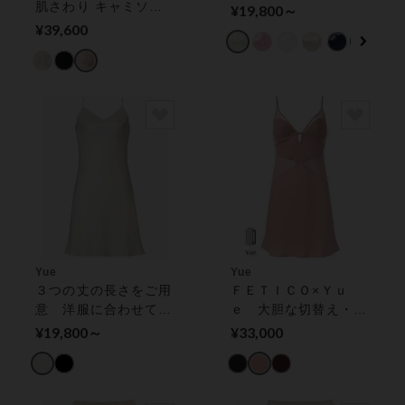
肌さわり キャミソー
¥19,800～
ル
¥39,600
Yue
Yue
３つの丈の長さをご用
ＦＥＴＩＣＯ×Ｙｕ
意 洋服に合わせて選
ｅ 大胆な切替え・ワ
べる スリップ
イヤー入りのカップ付
¥19,800～
¥33,000
きロングキャミソール
ブラキャミソール