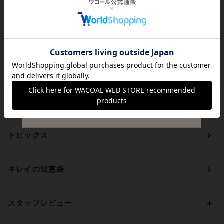
貯まる・使えるポイント
アイテムを探す
カテゴリーから探す
トピックス
ブラジャー
ブランドから探す
ショーツ
ＯＵＲ ＷＡＣＯＡＬ
カップサイズから探す
キレイの知恵袋
ブラジャー&ショーツセット
アンフィ
AAAカップ
アンダーサイズから探す
ブラトップ・カップ付きインナー
ウイング
AAカップ
アンダー60
価格から探す
スタッフレビュー
ガードル・コントロールボトム
ウイング／レシアージュ
Aカップ
アンダー65
ランキングから探す
～1,000円