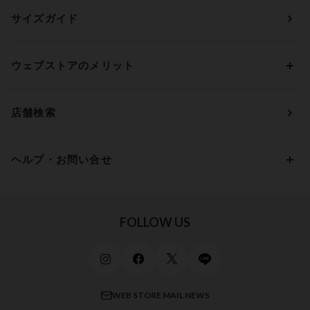
ランジェリー
ウンナナクール
人気レビュー
Bカップ
アンダー70
セールから探す
1,000円 ～ 2,000円
サイズガイド
肌着・ニットインナー
サルート
人気スタッフ
Cカップ
アンダー75
2,000円 ～ 3,000円
ソックス・レッグウェア
Yue
すべてのレビューを見る
Dカップ
アンダー80
3,000円 ～ 5,000円
ウェブストアのメリット
パジャマ・ルームウェア
ＹＯＪＯＹ
Eカップ
アンダー85
5,000円 ～ 7,000円
アウターウェア
ワコール
便利なサービス
Fカップ
アンダー90
7,000円 ～ 10,000円
店舗検索
スイムウェア
ワコール／パルファージュ
お得なメールニュース
Gカップ
アンダー95
10,000円 ～ 15,000円
パンプス・シューズ
ワコール／ラゼ
Hカップ
アンダー100
15,000円 ～ 20,000円
ヘルプ・お問い合せ
マタニティ
ワコールサイズオーダー／My Size Collection
Iカップ
アンダー105
20,000円 ～
キッズ・ジュニア
ワコール_ウェブ限定
初めての方へ
Jカップ
アンダー110
スポーツアイテム
ワコール_リラックス＆スリープ
ご利用ガイド
FOLLOW US
ビューティー・コスメ
ワコール_マタニティ
商品に関するご要望
メンズインナーウェア
ワコール／ラブボディ
よくある質問
すべてのアイテムを見る
ブロス バイ ワコールメン
特定商取引法に基づく表記
WEB STORE MAIL NEWS