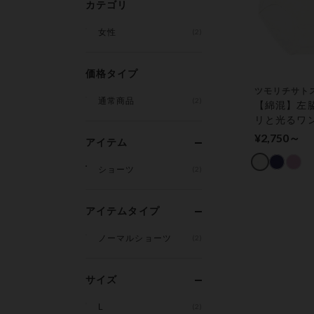
カテゴリ
女性
(2)
価格タイプ
ツモリチサト
通常商品
(2)
【綿混】左
リと光るワ
トがアクセン
¥2,750～
アイテム
ーツ
ショーツ
(2)
アイテムタイプ
ノーマルショーツ
(2)
サイズ
L
(2)