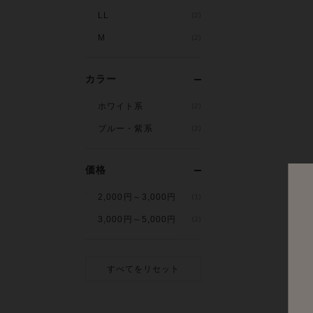
LL
(2)
M
(2)
カラー
ホワイト系
(2)
ブルー・紫系
(2)
価格
2,000円～3,000円
(1)
3,000円～5,000円
(2)
すべてをリセット