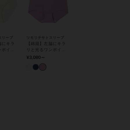
スリープ
ツモリチサトスリープ
脇にキラ
【綿混】左脇にキラ
ンポイン
リと光るワンポイン
ト ショ
トがアクセント ショ
¥3,080～
ーツ