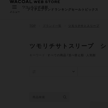
アイテム
ブランド
ランキング
セール
トピックス
メニュー
TOP
ブランド一覧
ツモリチサトスリープ
ツモリチサトスリープ シ
キーワード
すべての商品
並べ替え順
人気順
人気順
在庫あり商品の