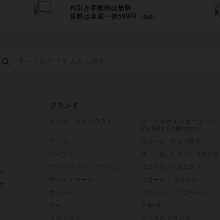
代引き手数料は無料
送料は全国一律599円
（税込）
ブランド
ＯＵＲ ＷＡＣＯＡＬ
ワコールサイズオーダー／
My Size Collection
アンフィ
ワコール_ウェブ限定
ウイング
ワコール_リラックス&スリ
ウイング／レシアージュ
ワコール_マタニティ
メ
ウンナナクール
ワコール／ラブボディ
ア
サルート
ブロス バイ ワコールメン
Yue
ＣＷ-Ｘ
ＹＯＪＯＹ
すべてのブランド