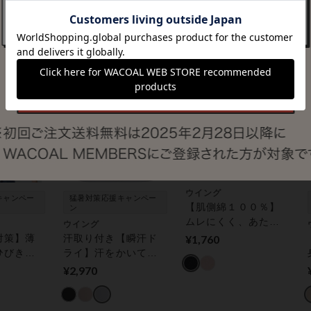
¥1,980
¥1,980
】【環境
ざわり トップス（３
策【綿の贅沢オーガ
スリーブ
分袖）
ニック】 トップス
（５分袖）
ウイング
キャンペー
猛暑対策応援キャンペー
【肌側綿１００％】
ン
ムレにくく、あたた
ウイング
かで快適【綿の贅沢
対策】薄
汗取り付き【瞬汗ド
¥1,760
オーガニック】 はら
ひびきに
ライ】汗をかいて
まき
贅沢オー
も、べたつきにく
¥2,970
ラットタ
い。 レディスインナ
慮】 ト
ー キャミソール