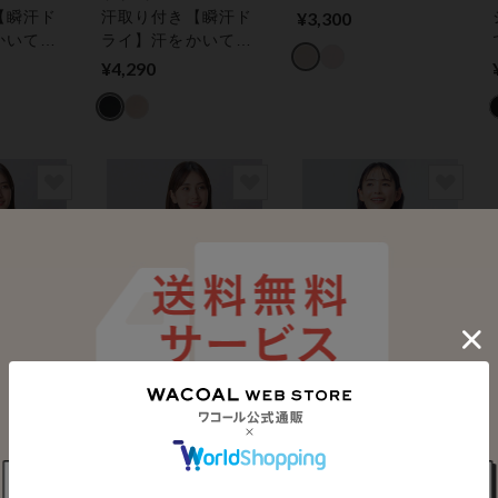
かな肌ざわり カップ
【瞬汗ド
汗取り付き【瞬汗ド
¥3,300
付きインナー
かいても
ライ】汗をかいて
くい！さ
も、べたつきにく
¥4,290
肌ざわり
い。 スリップ
ー レデ
ー トッ
）
キャンペー
猛暑対策応援キャンペー
猛暑対策応援キャンペー
ン
ン
ウイング
ウイング
きる、綿
さらっと快適／オー
通気性・吸汗速乾性
綿の贅沢
ガニックコットン１
のよい素材 さらっ
ク綿１０
００％でやさしい肌
と快適に汗・ムレ対