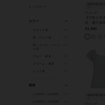
猛暑対策応援
もっと見る
ン
ウイング
【汗取り付
カラー
性・吸汗速
い素材 さ
¥1,980
ホワイト系
(6)
適に汗・ム
【綿の贅沢
黒・グレイ系
(24)
ック】 キャ
茶・カーキ・ベージ
(26)
ュ系
ブルー・紫系
(10)
クリーム・黄系
(4)
ピンク系
(20)
価格
1,000円～2,000円
(22)
猛暑対策応援
ン
2,000円～3,000円
(8)
ウイング