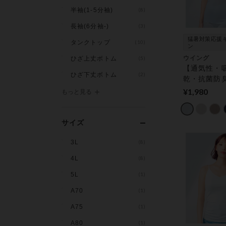
半袖(1-5分袖)
(8)
長袖(6分袖-)
(3)
猛暑対策応援
タンクトップ
(10)
ン
ウイング
ひざ上丈ボトム
(5)
【通気性・
ひざ下丈ボトム
(2)
乾・抗菌防
表裏着用Ｏ
¥1,980
もっと見る
贅沢オーガ
ラットタイ
配慮】 ノー
サイズ
3L
(8)
4L
(8)
5L
(1)
A70
(1)
A75
(1)
A80
(1)