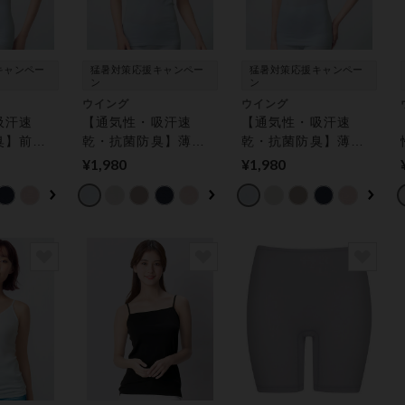
キャンペー
猛暑対策応援キャンペー
猛暑対策応援キャンペー
ン
ン
ウイング
ウイング
吸汗速
【通気性・吸汗速
【通気性・吸汗速
臭】前後
乾・抗菌防臭】薄く
乾・抗菌防臭】薄く
Ｋ★綿の
て軽い！綿の贅沢オ
て軽い！綿の贅沢オ
¥1,980
¥1,980
ニックフ
ーガニックフラット
ーガニックフラット
プ【環境
タイプ【環境配慮】
タイプ【環境配慮】
スリーブ
キャミソール
トップス（２分袖）