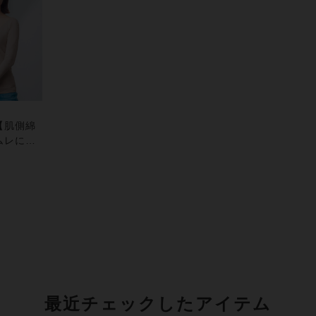
【肌側綿
ムレにく
かで快適
オーガニ
プス（８
最近チェックしたアイテム