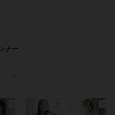
ンナー
み