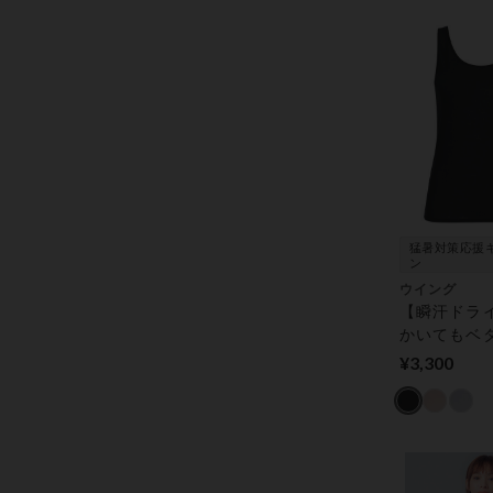
ップス（５
猛暑対策応援
ン
ウイング
【瞬汗ドラ
かいてもベ
くい！さら
¥3,300
肌ざわりの
ナー レディ
ー トップ
リーブ）