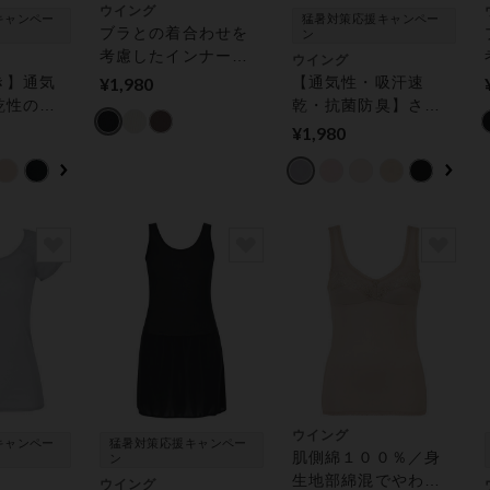
ウイング
キャンペー
猛暑対策応援キャンペー
ブラとの着合わせを
ン
考慮したインナー／
ウイング
ブラの凹凸が目立ち
き】通気
¥1,980
【通気性・吸汗速
にくい【綿の贅沢オ
乾性のよ
乾・抗菌防臭】さら
ーガニックリブタイ
らっと快
っと快適／やさしい
¥1,980
プ】 キャミソール
レ対策
肌あたり【綿の贅沢
オーガニ
オーガニック】 ボト
ミソール
ムス（３分丈）
ウイング
キャンペー
猛暑対策応援キャンペー
肌側綿１００％／身
ン
生地部綿混でやわら
ウイング