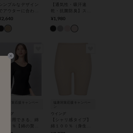
シンプルなデザイン
【通気性・吸汗速
でアウターに合わせ
乾・抗菌防臭】スカ
やすい♪ キャミソール
ートやパンツ下のベ
¥2,640
¥1,980
タつきを軽減【綿の
贅沢オーガニック】
ボトムス（ひざ下
丈）
猛暑対策応援キャンペー
猛暑対策応援キャンペー
ン
ン
ウイング
ウイング
通年着用できる、綿
【シャリ感タイプ】
１００％【綿の贅沢
綿１００％（身生地
オーガニック綿１０
部・縫製糸） レディ