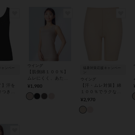
分袖）
ウイング
キャンペー
猛暑対策応援キャンペー
【肌側綿１００％】
ン
ムレにくく、あたた
ウイング
かで快適【綿の贅沢
イ】汗を
¥1,980
【汗・ムレ対策】綿
オーガニック】 ノー
タつきに
１００％でラクなは
スリーブ
っとした
きごこち（ひびきに
¥2,970
綿混イン
くいタイプ） レディ
スインナ
スインナー ボトム
（ノース
（３分丈）