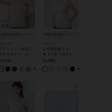
猛暑対策応援キャンペー
猛暑対策応援キャンペー
ン
ン
ウイング
ウイング
ブラトップ／綿混／
上半期肌着１位
背中ひんやり・さら
★【汗取り付き】通
っと快適／Ｓ〜４Ｌ
気性・吸汗速乾性の
¥2,970
¥1,980
【シンクロブラトッ
よい快適素材で汗・
プ】アンダーがラク
ムレ対策【綿の贅沢
カップ付きインナー
オーガニック】 ノー
スリーブ