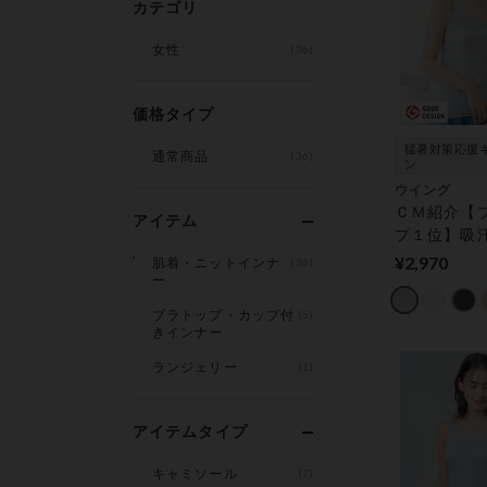
カテゴリ
女性
(36)
価格タイプ
猛暑対策応援
通常商品
(36)
ン
ウイング
ＣＭ紹介【
アイテム
プ１位】吸
背中もひん
¥2,970
肌着・ニットインナ
(36)
い【シンク
ー
ップ】★近
ブラトップ・カップ付
(5)
ん着用★ カ
きインナー
インナー
ランジェリー
(1)
アイテムタイプ
キャミソール
(7)