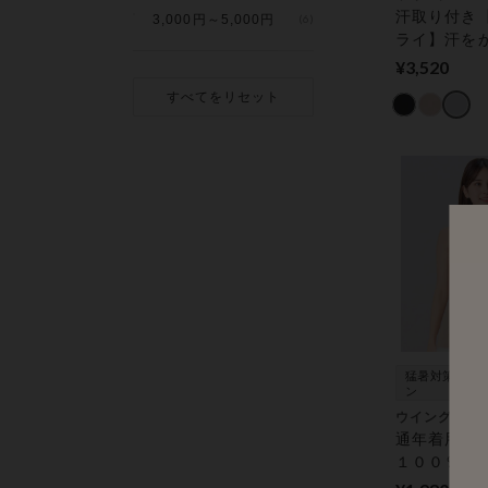
汗取り付き
3,000円～5,000円
(6)
ライ】汗を
ベタつきに
¥3,520
らっとした
すべてをリセット
の綿混インナ
ィスインナ
プ（２分袖
猛暑対策応援
ン
ウイング
通年着用で
１００％【
オーガニッ