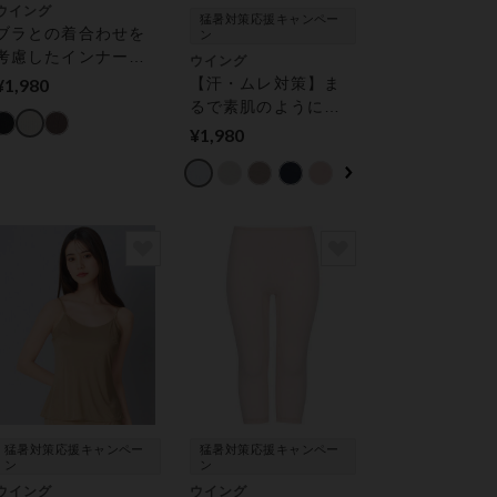
ウイング
猛暑対策応援キャンペー
ブラとの着合わせを
ン
考慮したインナー／
ウイング
ブラの凹凸が目立ち
¥1,980
【汗・ムレ対策】ま
にくい【綿の贅沢オ
るで素肌のように薄
ーガニックリブタイ
くて軽い！／綿の贅
¥1,980
プ】 ノースリーブ
沢オーガニックフラ
ットタイプ【環境配
慮】 ボトムス（３分
丈）
猛暑対策応援キャンペー
猛暑対策応援キャンペー
ン
ン
ウイング
ウイング