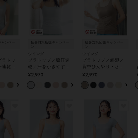
キャンペー
猛暑対策応援キャンペー
猛暑対策応援キャンペー
ン
ン
ウイング
ウイング
ブラトッ
ブラトップ／吸汗速
ブラトップ／綿混／
汗速乾／
乾／汗をかきやすい
背中ひんやり・さら
やり涼し
背中もひんやり涼し
っと快適／Ｓ〜５Ｌ
¥2,970
¥2,970
ロブラト
い／Ｓ〜４Ｌ展開
【シンクロブラトッ
藤千尋さ
【シンクロブラトッ
プ】 カップ付きイン
ップ付き
プ】 カップ付きイン
ナー
ナー