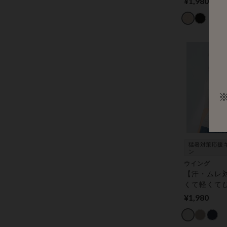
¥1,980
０％タイプ
配慮】 ノー
猛暑対策応援
ン
ウイング
【汗・ムレ
くて軽くて
くい！綿の
¥1,980
ガニックフ
イプ【環境配