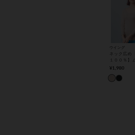
ウイング
ネック広め
１００％】
く、あたた
¥1,980
【綿の贅沢
ック】 トッ
分袖）