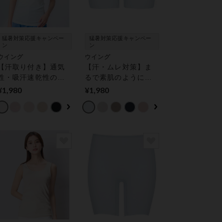
猛暑対策応援キャンペー
猛暑対策応援キャンペー
ン
ン
ウイング
ウイング
【汗取り付き】通気
【汗・ムレ対策】ま
性・吸汗速乾性のよ
るで素肌のように薄
い素材 さらっと快
くて軽い！／綿の贅
¥1,980
¥1,980
適に汗・ムレ対策
沢オーガニックフラ
【綿の贅沢オーガニ
ットタイプ【環境配
ック】 トップス（２
慮】 ボトムス（１分
分袖）
丈）