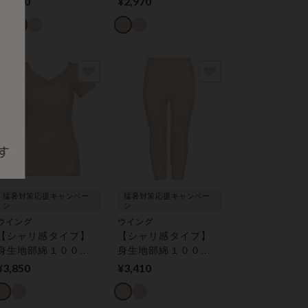
¥1,980
¥2,970
０％タイプ】【環境
スインナー ボトム
配慮】 トップス（７
（３分丈）
分袖）
猛暑対策応援キャンペー
猛暑対策応援キャンペー
ン
ン
ウイング
ウイング
【シャリ感タイプ】
【シャリ感タイプ】
身生地部綿１００％
身生地部綿１００％
レディスインナー
レディスインナー
¥3,850
¥3,410
トップ（３分袖）
ボトム（７分丈）