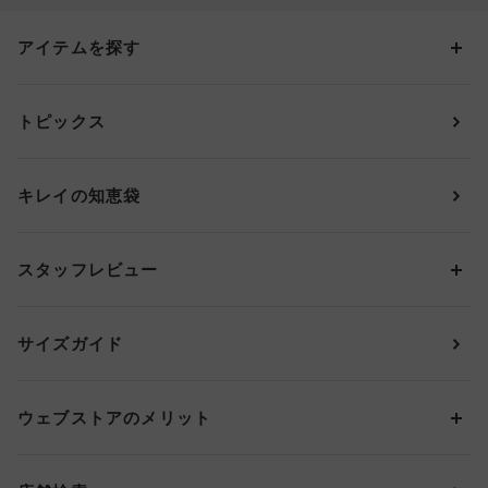
アイテムを探す
カテゴリーから探す
トピックス
ブラジャー
ブランドから探す
ショーツ
ＯＵＲ ＷＡＣＯＡＬ
カップサイズから探す
キレイの知恵袋
ブラジャー&ショーツセット
アンフィ
AAAカップ
アンダーサイズから探す
ブラトップ・カップ付きインナー
ウイング
AAカップ
アンダー60
価格から探す
スタッフレビュー
ガードル・コントロールボトム
ウイング／レシアージュ
Aカップ
アンダー65
ランキングから探す
～1,000円
ランジェリー
ウンナナクール
人気レビュー
Bカップ
アンダー70
セールから探す
1,000円 ～ 2,000円
サイズガイド
肌着・ニットインナー
サルート
人気スタッフ
Cカップ
アンダー75
2,000円 ～ 3,000円
ソックス・レッグウェア
Yue
すべてのレビューを見る
Dカップ
アンダー80
3,000円 ～ 5,000円
ウェブストアのメリット
パジャマ・ルームウェア
ＹＯＪＯＹ
Eカップ
アンダー85
5,000円 ～ 7,000円
アウターウェア
ワコール
便利なサービス
Fカップ
アンダー90
7,000円 ～ 10,000円