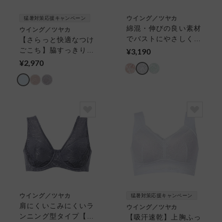
ウイング／ツヤカ
猛暑対策応援キャンペーン
綿混・伸びの良い素材
ウイング／ツヤカ
でバストにやさしくフ
【さらっと快適なつけ
ィット／背中すっき
ごこち】脇すっきり・
¥3,190
り、肩に食い込みにく
自然なまる胸キープ／
¥2,970
い ３／４カップブラ
カップ肌側綿混で肌あ
たりが優しい フルカ
ップブラ（ノンワイヤ
ーブラ）
ウイング／ツヤカ
猛暑対策応援キャンペーン
肩にくいこみにくいラ
ウイング／ツヤカ
ンニング型タイプ【ワ
【吸汗速乾】上胸ふっ