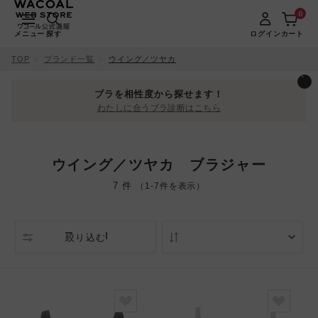
0
メニュー
探す
ログイン
カート
TOP
ブランド一覧
ウイング／ツヤカ
ブラを相性度から探せます！
わたしに合うブラ診断はこちら
ウイング／ツヤカ ブラジャー
7 件
（1-7件を表示）
絞り込む
人気順