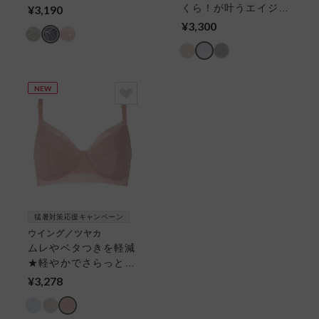
イヤー入り】 フルカ
くら！が叶うエイジン
¥3,190
ップブラ
グ設計★着脱しやすく
¥3,300
優しい着け心地 ハー
フトップブラ
NEW
猛暑対策応援キャンペーン
ウイング／ツヤカ
ムレやベタつきを軽減
★軽やかでさらっと快
適なつけごこちのノン
¥3,278
ワイヤー／軽やかブラ
ノンワイヤーブラ（３