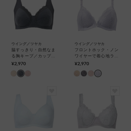
ウイング／ツヤカ
ウイング／ツヤカ
脇すっきり・自然なま
フロントホック・ノン
る胸キープ／カップ肌
ワイヤーで着心地ラク
側綿混で肌あたりが優
ちん／肩ひも前調節
¥2,970
¥2,970
しい フルカップブラ
【着脱がラクなブラ】
（ノンワイヤーブラ）
３／４カップブラ（ノ
ンワイヤーブラ）