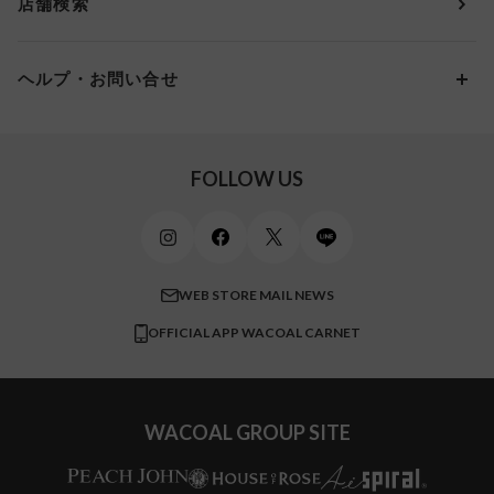
店舗検索
スイムウェア
ワコール／パルファージュ
お得なメールニュース
Gカップ
アンダー95
10,000円 ～ 15,000円
パンプス・シューズ
ワコール／ラゼ
Hカップ
アンダー100
15,000円 ～ 20,000円
ヘルプ・お問い合せ
マタニティ
ワコールサイズオーダー／My Size Collection
Iカップ
アンダー105
20,000円 ～
キッズ・ジュニア
ワコール_ウェブ限定
初めての方へ
Jカップ
アンダー110
スポーツアイテム
ワコール_リラックス＆スリープ
ご利用ガイド
FOLLOW US
ビューティー・コスメ
ワコール_マタニティ
商品に関するご要望
メンズインナーウェア
ワコール／ラブボディ
よくある質問
すべてのアイテムを見る
ブロス バイ ワコールメン
特定商取引法に基づく表記
WEB STORE MAIL NEWS
CW-X
OFFICIAL APP WACOAL CARNET
すべてのブランドを見る
WACOAL GROUP SITE