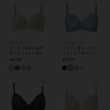
ウイング／フフ
ウイング／フフ
Ｃ〜Ｈ【脇高】脇肉・
Ｈまで／優しくラクに
背中すっきりで着やせ
フィット！伸びよい素
シルエットへ／着やせ
材＆カップ肌側綿混で
¥2,970
¥2,970
シルエットブラ ３／
自然な着用感／やわら
４カップブラ
かフィットブラ ３／
４カップブラ