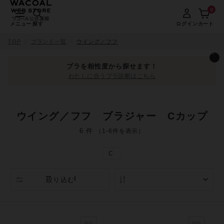
0
メニュー
探す
ログイン
カート
TOP
ブランド一覧
ウイング／フフ
ブラを相性度から探せます！
わたしに合うブラ診断はこちら
ウイング／フフ ブラジャー Cカップ
6 件
（1-6件を表示）
C
絞り込む
人気順