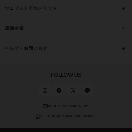
ソックス・レッグウェア
Yue
すべてのレビューを見る
Dカップ
アンダー80
3,000円 ～ 5,000円
ウェブストアのメリット
パジャマ・ルームウェア
ＹＯＪＯＹ
Eカップ
アンダー85
5,000円 ～ 7,000円
アウターウェア
ワコール
便利なサービス
Fカップ
アンダー90
7,000円 ～ 10,000円
店舗検索
スイムウェア
ワコール／パルファージュ
お得なメールニュース
Gカップ
アンダー95
10,000円 ～ 15,000円
パンプス・シューズ
ワコール／ラゼ
Hカップ
アンダー100
15,000円 ～ 20,000円
ヘルプ・お問い合せ
マタニティ
ワコールサイズオーダー／My Size Collection
Iカップ
アンダー105
20,000円 ～
キッズ・ジュニア
ワコール_ウェブ限定
初めての方へ
Jカップ
アンダー110
スポーツアイテム
ワコール_リラックス＆スリープ
ご利用ガイド
FOLLOW US
ビューティー・コスメ
ワコール_マタニティ
商品に関するご要望
メンズインナーウェア
ワコール／ラブボディ
よくある質問
すべてのアイテムを見る
ブロス バイ ワコールメン
特定商取引法に基づく表記
WEB STORE MAIL NEWS
CW-X
OFFICIAL APP WACOAL CARNET
すべてのブランドを見る