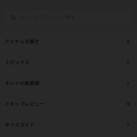
アイテムを探す
カテゴリーから探す
トピックス
ブラジャー
ブランドから探す
ショーツ
ＯＵＲ ＷＡＣＯＡＬ
カップサイズから探す
キレイの知恵袋
ブラジャー&ショーツセット
アンフィ
AAAカップ
アンダーサイズから探す
ブラトップ・カップ付きインナー
ウイング
AAカップ
アンダー60
価格から探す
スタッフレビュー
ガードル・コントロールボトム
ウイング／レシアージュ
Aカップ
アンダー65
ランキングから探す
～1,000円
ランジェリー
ウンナナクール
人気レビュー
Bカップ
アンダー70
セールから探す
1,000円 ～ 2,000円
サイズガイド
肌着・ニットインナー
サルート
人気スタッフ
Cカップ
アンダー75
2,000円 ～ 3,000円