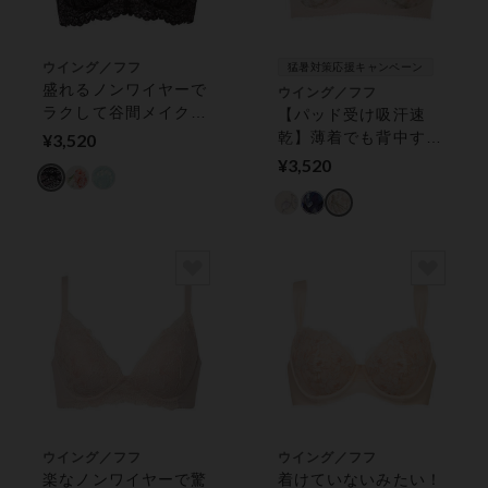
ウイング／フフ
猛暑対策応援キャンペーン
盛れるノンワイヤーで
ウイング／フフ
ラクして谷間メイク／
【パッド受け吸汗速
脇高設計で脇・背中す
乾】薄着でも背中すっ
¥3,520
っきり【盛り胸メイク
きり・バストふっくら
¥3,520
ブラ】 ３／４カップ
／魅せる背中ブラ ３
ブラ（ノンワイヤーブ
／４カップブラ
ラ）
ウイング／フフ
ウイング／フフ
楽なノンワイヤーで驚
着けていないみたい！