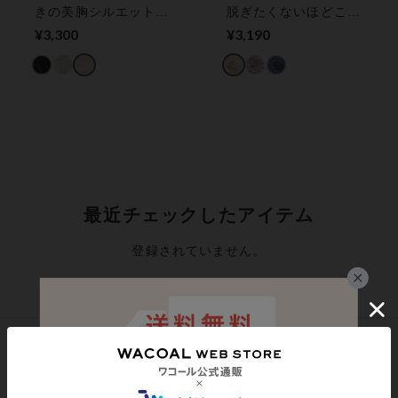
きの美胸シルエット！
脱ぎたくないほどここ
【美胸メイクノンワイ
ちいいフィット感【つ
¥3,300
¥3,190
ヤー／レースデザイ
けてないみたいなブ
ン】 ３／４カップブ
ラ】 ３／４カップブ
ラ（ノンワイヤーブ
ラ
ラ）
最近チェックしたアイテム
登録されていません。
シェアする