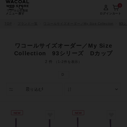
0
メニュー
探す
ログイン
カート
TOP
ブランド一覧
ワコールサイズオーダー／My Size Collection
93
ワコールサイズオーダー／My Size
Collection 93シリーズ Dカップ
2 件
（1-2件を表示）
D
絞り込む
人気順
NEW
NEW