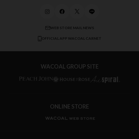
ビューティー・コスメ
ワコール_マタニティ
商品に関するご要望
メンズインナーウェア
ワコール／ラブボディ
よくある質問
すべてのアイテムを見る
ブロス バイ ワコールメン
特定商取引法に基づく表記
WEB STORE MAIL NEWS
CW-X
OFFICIAL APP WACOAL CARNET
すべてのブランドを見る
WACOAL GROUP SITE
ONLINE STORE