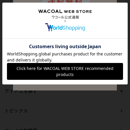
メール登録でお得にお買い物
代引き手数料は無料
送料は全国一律599円
（税込）
貯まる・使えるポイント
アイテムを探す
カテゴリーから探す
トピックス
ブラジャー
ブランドから探す
ショーツ
ＯＵＲ ＷＡＣＯＡＬ
カップサイズから探す