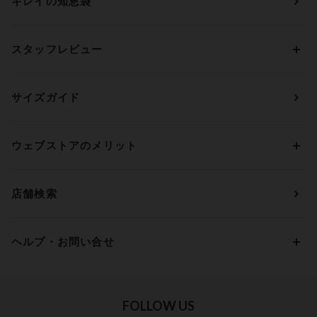
キレイの知恵袋
ブラジャー&ショーツセット
アンフィ
AAAカップ
アンダーサイズから探す
ブラトップ・カップ付きインナー
ウイング
AAカップ
アンダー60
価格から探す
スタッフレビュー
ガードル・コントロールボトム
ウイング／レシアージュ
Aカップ
アンダー65
ランキングから探す
～1,000円
ランジェリー
ウンナナクール
人気レビュー
Bカップ
アンダー70
セールから探す
1,000円 ～ 2,000円
サイズガイド
肌着・ニットインナー
サルート
人気スタッフ
Cカップ
アンダー75
2,000円 ～ 3,000円
ソックス・レッグウェア
Yue
すべてのレビューを見る
Dカップ
アンダー80
3,000円 ～ 5,000円
ウェブストアのメリット
パジャマ・ルームウェア
ＹＯＪＯＹ
Eカップ
アンダー85
5,000円 ～ 7,000円
アウターウェア
ワコール
便利なサービス
Fカップ
アンダー90
7,000円 ～ 10,000円
店舗検索
スイムウェア
ワコール／パルファージュ
お得なメールニュース
Gカップ
アンダー95
10,000円 ～ 15,000円
パンプス・シューズ
ワコール／ラゼ
Hカップ
アンダー100
15,000円 ～ 20,000円
ヘルプ・お問い合せ
マタニティ
ワコールサイズオーダー／My Size Collection
Iカップ
アンダー105
20,000円 ～
キッズ・ジュニア
ワコール_ウェブ限定
初めての方へ
Jカップ
アンダー110
スポーツアイテム
ワコール_リラックス＆スリープ
ご利用ガイド
FOLLOW US