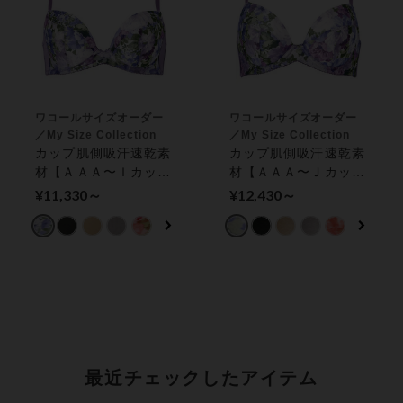
ワコールサイズオーダー
ワコールサイズオーダー
／My Size Collection
／My Size Collection
カップ肌側吸汗速乾素
カップ肌側吸汗速乾素
材【ＡＡＡ〜Ｉカッ
材【ＡＡＡ〜Ｊカップ
プ】谷間ふっくら脇す
展開】ほどよい脇寄せ
¥11,330～
¥12,430～
っきり ３／４カップ
と自然なまるみ ４／
ブラ
５カップブラ
最近チェックしたアイテム