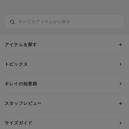
アイテムを探す
カテゴリーから探す
トピックス
ブラジャー
ブランドから探す
ショーツ
ＯＵＲ ＷＡＣＯＡＬ
カップサイズから探す
キレイの知恵袋
ブラジャー&ショーツセット
アンフィ
AAAカップ
アンダーサイズから探す
ブラトップ・カップ付きインナー
ウイング
AAカップ
アンダー60
価格から探す
スタッフレビュー
ガードル・コントロールボトム
ウイング／レシアージュ
Aカップ
アンダー65
ランキングから探す
～1,000円
ランジェリー
ウンナナクール
人気レビュー
Bカップ
アンダー70
セールから探す
1,000円 ～ 2,000円
サイズガイド
肌着・ニットインナー
サルート
人気スタッフ
Cカップ