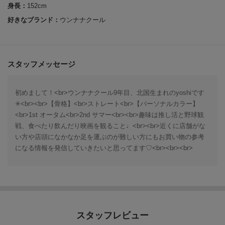
身長：
152cm
好きなブランド：
ウンナナクール
スタッフメッセージ
初めまして！<br>ウンナナクール9年目、北国生まれのyoshiです
✳︎<br><br>【骨格】<br>ストレート<br>【パーソナルカラー】
<br>1st オータム<br>2nd サマー<br><br>趣味は推し活と野球観
戦、食べたり飲んだり映画を観ること♩<br><br>近くに店舗がな
い方や店頭になかなか足を運ぶのが難しい方にもお買い物の参考
になる情報を発信していきたいと思ってます♡<br><br><br>
スタッフレビュー