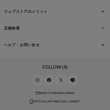
アンダー75
2,000円 ～ 3,000円
ソックス・レッグウェア
Yue
すべてのレビューを見る
Dカップ
アンダー80
3,000円 ～ 5,000円
ウェブストアのメリット
パジャマ・ルームウェア
ＹＯＪＯＹ
Eカップ
アンダー85
5,000円 ～ 7,000円
アウターウェア
ワコール
便利なサービス
Fカップ
アンダー90
7,000円 ～ 10,000円
店舗検索
スイムウェア
ワコール／パルファージュ
お得なメールニュース
Gカップ
アンダー95
10,000円 ～ 15,000円
パンプス・シューズ
ワコール／ラゼ
Hカップ
アンダー100
15,000円 ～ 20,000円
ヘルプ・お問い合せ
マタニティ
ワコールサイズオーダー／My Size Collection
Iカップ
アンダー105
20,000円 ～
キッズ・ジュニア
ワコール_ウェブ限定
初めての方へ
Jカップ
アンダー110
スポーツアイテム
ワコール_リラックス＆スリープ
ご利用ガイド
FOLLOW US
ビューティー・コスメ
ワコール_マタニティ
商品に関するご要望
メンズインナーウェア
ワコール／ラブボディ
よくある質問
すべてのアイテムを見る
ブロス バイ ワコールメン
特定商取引法に基づく表記
WEB STORE MAIL NEWS
CW-X
OFFICIAL APP WACOAL CARNET
すべてのブランドを見る