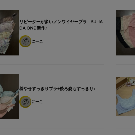
リピーターが多いノンワイヤーブラ SUHA
DA ONE 新作♪
にーこ
着やせすっきりブラ⭐︎後ろ姿もすっきり♪
にーこ