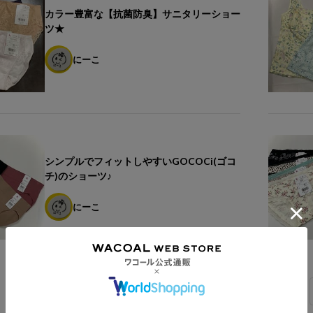
カラー豊富な【抗菌防臭】サニタリーショー
ツ★
にーこ
シンプルでフィットしやすいGOCOCi(ゴコ
チ)のショーツ♪
にーこ
1
2
3
4