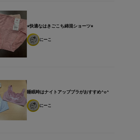
⭐︎快適なはきごこち綿混ショーツ⭐︎
にーこ
睡眠時はナイトアップブラがおすすめ^o^
にーこ