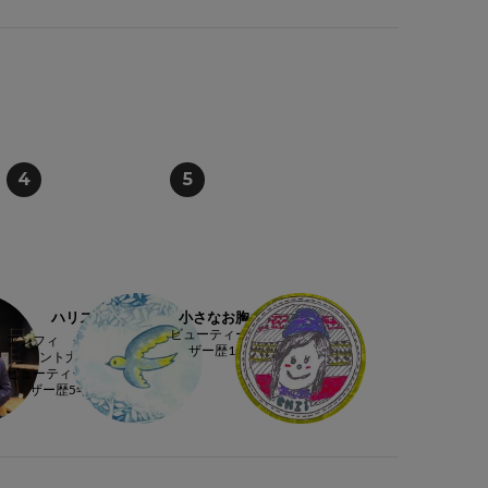
4
5
ハリス
小さなお胸のCHIi
ビューティーアドバイ
アンフィ グランフロ
ザー歴10年以上
ント大阪店
ビューティーアドバイ
ザー歴5年以上