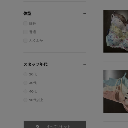
体型
細身
普通
ふくよか
スタッフ年代
20代
30代
40代
50代以上
すべてリセット