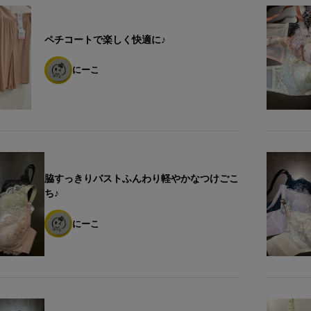
ペチコートで楽しく快適に♪
にーこ
脇すっきりバストふんわり軽やかなつけごこ
ち♪
にーこ