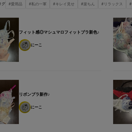
タグ
#愛用品
#私の一軍
#キレイ見せ
#楽ちん
#リラックス
フィット感◎マシュマロフィットブラ新色♪
にーこ
リボンブラ新作♪
にーこ