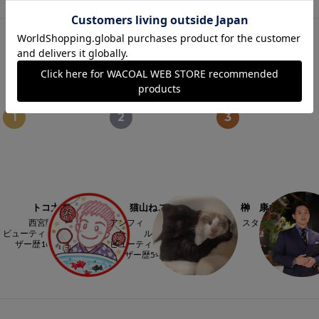
人気スタッフ
1
2
3
トコ太
猫山ねここ
榊 康之
西宮阪急
アンフィ くずはモー
スタッフ
ビューティーアドバイ
ル店
ザー歴10年以上
ビューティーアドバイ
ザー歴5年以上