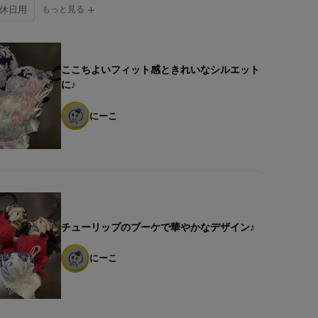
#休日用
もっと見る
ここちよいフィット感ときれいなシルエット
に♪
にーこ
チューリップのブーケで華やかなデザイン♪
にーこ