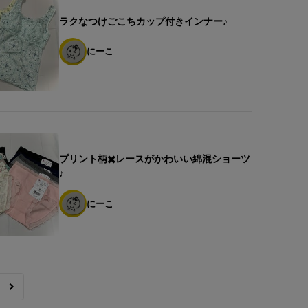
ラクなつけごこちカップ付きインナー♪
にーこ
プリント柄✖️レースがかわいい綿混ショーツ
♪
にーこ