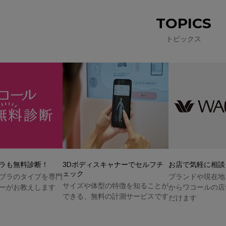
TOPICS
トピックス
ラも無料診断！
3Dボディスキャナーでセルフチ
お店で気軽に相談
ェック
ブラのタイプを専門
ブランドや現在地
サイズや体型の特徴を知ることが
ーがお教えします
からワコールの店
できる、無料の計測サービスです
だけます