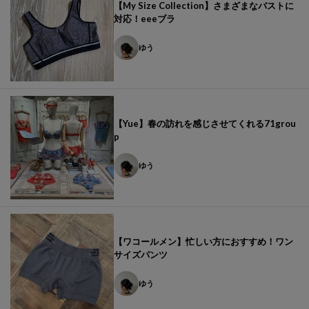
【My Size Collection】さまざまなバストに
対応！eeeブラ
ゆう
【Yue】春の訪れを感じさせてくれる71grou
p
ゆう
【ワコールメン】忙しい方におすすめ！ワン
サイズパンツ
ゆう