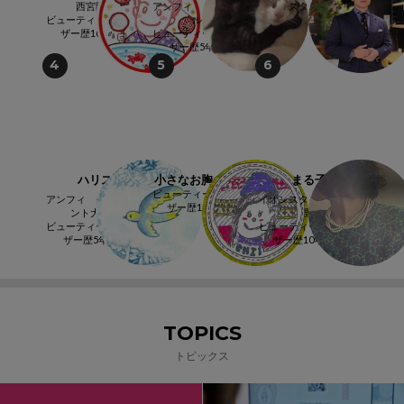
西宮阪急
アンフィ くずはモー
スタッフ
ビューティーアドバイ
ル店
ザー歴10年以上
ビューティーアドバイ
ザー歴5年以上
4
5
6
ハリス
小さなお胸のCHIi
まる子
ビューティーアドバイ
アンフィ グランフロ
イオンスタイル 御所
ザー歴10年以上
ント大阪店
野
ビューティーアドバイ
ビューティーアドバイ
ザー歴5年以上
ザー歴10年以上
TOPICS
トピックス