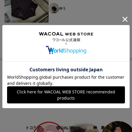
ゆう
1
2
3
4
5
人気スタッフ
1
2
3
トコ太
猫山ねここ
榊 康之