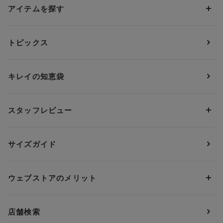
アイテムを探す
カテゴリーから探す
トピックス
ブラジャー
ブランドから探す
ショーツ
ＯＵＲ ＷＡＣＯＡＬ
カップサイズから探す
キレイの知恵袋
ブラジャー&ショーツセット
アンフィ
AAAカップ
アンダーサイズから探す
ブラトップ・カップ付きインナー
ウイング
AAカップ
アンダー60
価格から探す
スタッフレビュー
ガードル・コントロールボトム
ウイング／レシアージュ
Aカップ
アンダー65
ランキングから探す
～1,000円
ランジェリー
ウンナナクール
人気レビュー
Bカップ
アンダー70
セールから探す
1,000円 ～ 2,000円
サイズガイド
肌着・ニットインナー
サルート
人気スタッフ
Cカップ
アンダー75
2,000円 ～ 3,000円
ソックス・レッグウェア
Yue
すべてのレビューを見る
Dカップ
アンダー80
3,000円 ～ 5,000円
ウェブストアのメリット
パジャマ・ルームウェア
ＹＯＪＯＹ
Eカップ
アンダー85
5,000円 ～ 7,000円
アウターウェア
ワコール
便利なサービス
Fカップ
アンダー90
7,000円 ～ 10,000円
店舗検索
スイムウェア
ワコール／パルファージュ
お得なメールニュース
Gカップ
アンダー95