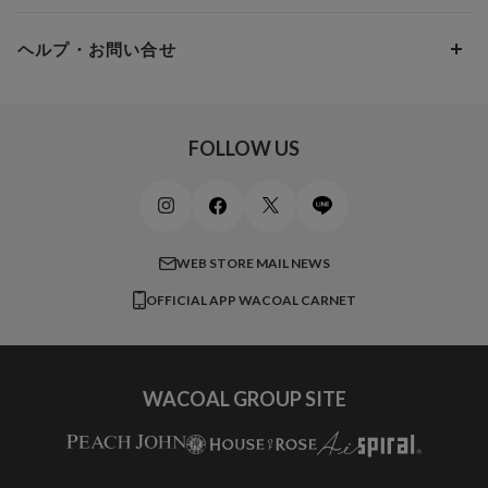
10,000円 ～ 15,000円
パンプス・シューズ
ワコール／ラゼ
Hカップ
アンダー100
15,000円 ～ 20,000円
ヘルプ・お問い合せ
マタニティ
ワコールサイズオーダー／My Size Collection
Iカップ
アンダー105
20,000円 ～
キッズ・ジュニア
ワコール_ウェブ限定
初めての方へ
Jカップ
アンダー110
スポーツアイテム
ワコール_リラックス＆スリープ
ご利用ガイド
FOLLOW US
ビューティー・コスメ
ワコール_マタニティ
商品に関するご要望
メンズインナーウェア
ワコール／ラブボディ
よくある質問
すべてのアイテムを見る
ブロス バイ ワコールメン
特定商取引法に基づく表記
WEB STORE MAIL NEWS
CW-X
OFFICIAL APP WACOAL CARNET
すべてのブランドを見る
WACOAL GROUP SITE