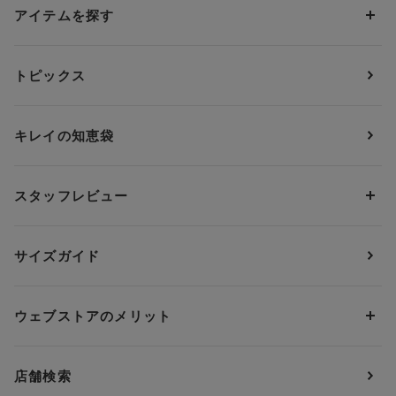
アイテムを探す
カテゴリーから探す
トピックス
ブラジャー
ブランドから探す
ショーツ
ＯＵＲ ＷＡＣＯＡＬ
カップサイズから探す
キレイの知恵袋
ブラジャー&ショーツセット
アンフィ
AAAカップ
アンダーサイズから探す
ブラトップ・カップ付きインナー
ウイング
AAカップ
アンダー60
価格から探す
スタッフレビュー
ガードル・コントロールボトム
ウイング／レシアージュ
Aカップ
アンダー65
ランキングから探す
～1,000円
ランジェリー
ウンナナクール
人気レビュー
Bカップ
アンダー70
セールから探す
1,000円 ～ 2,000円
サイズガイド
肌着・ニットインナー
サルート
人気スタッフ
Cカップ
アンダー75
2,000円 ～ 3,000円
ソックス・レッグウェア
Yue
すべてのレビューを見る
Dカップ
アンダー80
3,000円 ～ 5,000円
ウェブストアのメリット
パジャマ・ルームウェア
ＹＯＪＯＹ
Eカップ
アンダー85
5,000円 ～ 7,000円
アウターウェア
ワコール
便利なサービス
Fカップ
アンダー90
7,000円 ～ 10,000円
店舗検索
スイムウェア
ワコール／パルファージュ
お得なメールニュース
Gカップ
アンダー95