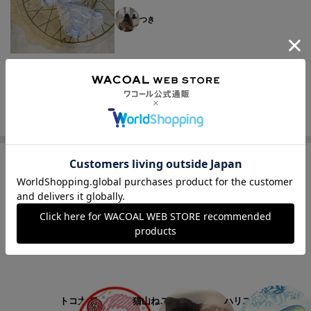
つき
1
2
人気スタッフ
1
2
3
トコ太
猫山ねここ
ハリス