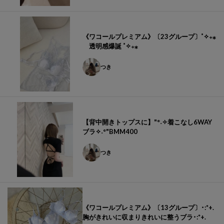
《ワコールプレミアム》〔23グループ〕˚✧₊⁎
透明感爆誕 ˚✧₊⁎
つき
【背中開きトップスに】"°˖✧着こなし6WAY
ブラ✧˖°"BMM400
つき
《ワコールプレミアム》〔13グループ〕･:*+.
胸がきれいに収まりきれいに整うブラ･:*+.