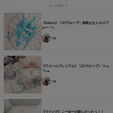
もっと見る
《Salute》〔37グループ〕肌映えなトルコブ
ルー･:*+.
つき
《ワコールプレミアム》〔22グループ〕˚✧₊⁎
˚✧₊⁎
つき
《ウイング》こーゆーの欲しかったっ！！