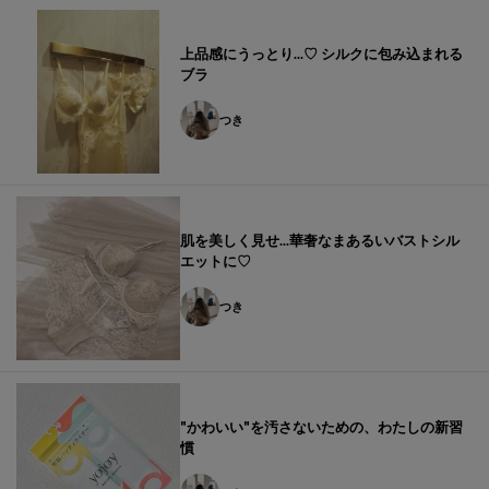
上品感にうっとり...♡ シルクに包み込まれる
ブラ
つき
肌を美しく見せ...華奢なまあるいバストシル
エットに♡
つき
"かわいい"を汚さないための、わたしの新習
慣