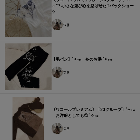
～**°˖小さな遊び心を忍ばせたTバックショー
ツ
つき
【毛パン】˚✧₊⁎ 冬のお供 ˚✧₊⁎
つき
《ワコールプレミアム》〔23グループ〕˚✧₊⁎
お洋服としても◎ ˚✧₊⁎
つき