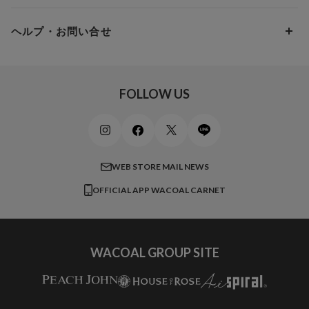
10,000円 ～ 15,000円
パンプス・シューズ
ワコール／ラゼ
Hカップ
アンダー100
15,000円 ～ 20,000円
ヘルプ・お問い合せ
マタニティ
ワコールサイズオーダー／My Size Collection
Iカップ
アンダー105
20,000円 ～
キッズ・ジュニア
ワコール_ウェブ限定
初めての方へ
Jカップ
アンダー110
スポーツアイテム
ワコール_リラックス＆スリープ
ご利用ガイド
FOLLOW US
ビューティー・コスメ
ワコール_マタニティ
商品に関するご要望
メンズインナーウェア
ワコール／ラブボディ
よくある質問
すべてのアイテムを見る
ブロス バイ ワコールメン
特定商取引法に基づく表記
WEB STORE MAIL NEWS
CW-X
OFFICIAL APP WACOAL CARNET
すべてのブランドを見る
WACOAL GROUP SITE