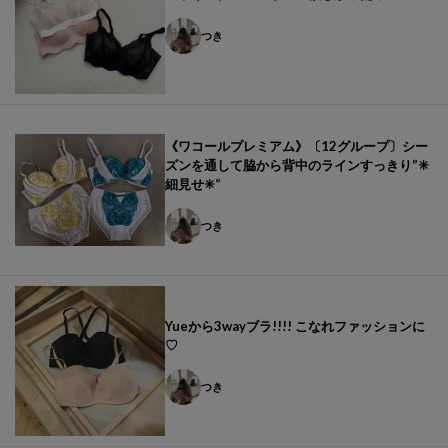
つき
《ワコールプレミアム》〔12グループ〕シー
ズンを通して脇から背中のラインすっきり‘’✳︎
細見せ✳︎‘’
つき
Yueから3wayブラ!!!! こなれファッションに
♡
つき