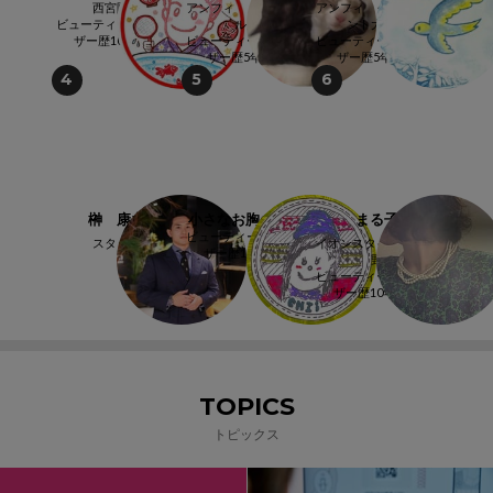
西宮阪急
アンフィ くずはモー
アンフィ グランフロ
ビューティーアドバイ
ル店
ント大阪店
ザー歴10年以上
ビューティーアドバイ
ビューティーアドバイ
ザー歴5年以上
ザー歴5年以上
4
5
6
榊 康之
小さなお胸のCHIi
まる子
ビューティーアドバイ
スタッフ
イオンスタイル 御所
ザー歴10年以上
野
ビューティーアドバイ
ザー歴10年以上
TOPICS
トピックス