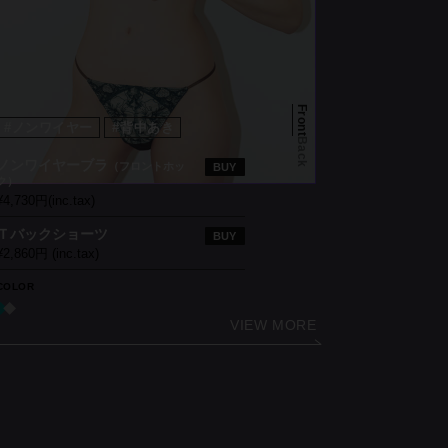
Front
#ノンワイヤー
#背中あき
Back
ノンワイヤーブラ
（フロントホッ
BUY
ク）
¥4,730円(inc.tax)
Ｔバックショーツ
BUY
¥2,860円 (inc.tax)
COLOR
VIEW MORE