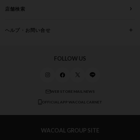
アウターウェア
ワコール
便利なサービス
Fカップ
アンダー90
7,000円 ～ 10,000円
店舗検索
スイムウェア
ワコール／パルファージュ
お得なメールニュース
Gカップ
アンダー95
10,000円 ～ 15,000円
パンプス・シューズ
ワコール／ラゼ
Hカップ
アンダー100
15,000円 ～ 20,000円
ヘルプ・お問い合せ
マタニティ
ワコールサイズオーダー／My Size Collection
Iカップ
アンダー105
20,000円 ～
キッズ・ジュニア
ワコール_ウェブ限定
初めての方へ
Jカップ
アンダー110
スポーツアイテム
ワコール_リラックス＆スリープ
ご利用ガイド
FOLLOW US
ビューティー・コスメ
ワコール_マタニティ
商品に関するご要望
メンズインナーウェア
ワコール／ラブボディ
よくある質問
すべてのアイテムを見る
ブロス バイ ワコールメン
特定商取引法に基づく表記
WEB STORE MAIL NEWS
CW-X
OFFICIAL APP WACOAL CARNET
すべてのブランドを見る
WACOAL GROUP SITE