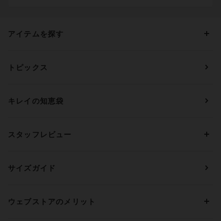
アイテムを探す
カテゴリーから探す
トピックス
ブラジャー
ブランドから探す
ショーツ
ＯＵＲ ＷＡＣＯＡＬ
カップサイズから探す
キレイの知恵袋
ブラジャー&ショーツセット
アンフィ
AAAカップ
アンダーサイズから探す
ブラトップ・カップ付きインナー
ウイング
AAカップ
アンダー60
価格から探す
スタッフレビュー
ガードル・コントロールボトム
ウイング／レシアージュ
Aカップ
アンダー65
ランキングから探す
～1,000円
ランジェリー
ウンナナクール
人気レビュー
Bカップ
アンダー70
セールから探す
1,000円 ～ 2,000円
サイズガイド
肌着・ニットインナー
サルート
人気スタッフ
Cカップ
アンダー75
2,000円 ～ 3,000円
ソックス・レッグウェア
Yue
すべてのレビューを見る
Dカップ
アンダー80
3,000円 ～ 5,000円
ウェブストアのメリット
パジャマ・ルームウェア
ＹＯＪＯＹ
Eカップ
アンダー85
5,000円 ～ 7,000円