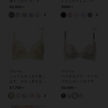
脇すっきり ３／４カ
にととのう】ふつう丈
ップブラ
ディアヒップ ショー
¥6,600～
¥880～
ツ
ワコール
ワコール
シャツもすっきり着こ
ハグするブラ クール
なす 小さく見せるブ
でエレガントなデザイ
ラ ３／４カップブラ
ン ３／４カップブラ
¥7,700～
¥6,600～