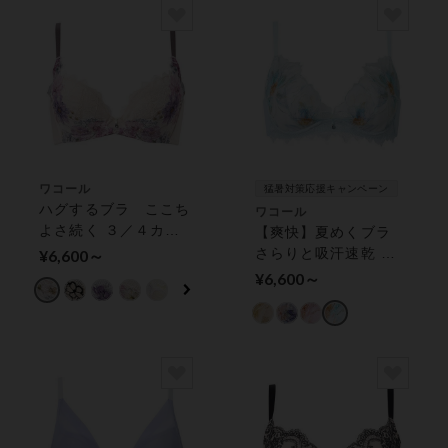
ワコール
猛暑対策応援キャンペーン
ハグするブラ ここち
ワコール
よさ続く ３／４カッ
【爽快】夏めくブラ
プブラ
さらりと吸汗速乾 ワ
¥6,600～
イヤーブラ（３／４カ
¥6,600～
ップ）