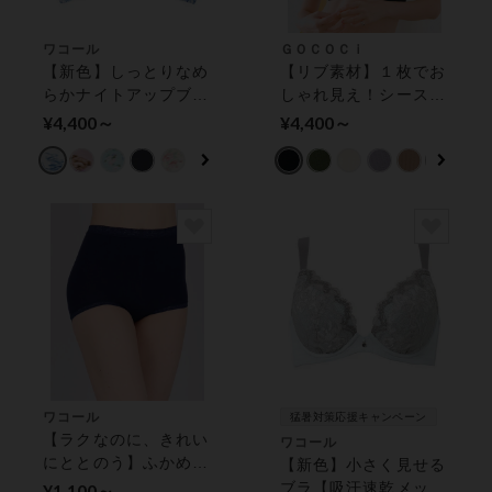
ワコール
ＧＯＣＯＣｉ
【新色】しっとりなめ
【リブ素材】１枚でお
らかナイトアップブ
しゃれ見え！シースル
ラ 〜ここちよい眠り
ーやオフショルとの着
¥4,400～
¥4,400～
へ〜 ノンワイヤーブ
合わせにも ハーフト
ラ
ップ
ワコール
猛暑対策応援キャンペーン
【ラクなのに、きれい
ワコール
にととのう】ふかめ丈
【新色】小さく見せる
ディアヒップ ボーイ
ブラ【吸汗速乾メッシ
¥1,100～