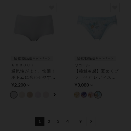
猛暑対策応援キャンペーン
猛暑対策応援キャンペーン
ＧＯＣＯＣｉ
ワコール
通気性がよく、快適！
【接触冷感】夏めくブ
ボトムに合わせやすい
ラ ペア レディスシ
シンプルデザイン【涼
ョーツ
¥2,200～
¥3,080～
感】 ショーツ
...
1
2
3
4
9