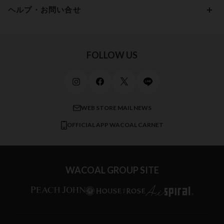
ワコール／ラゼ
Hカップ
アンダー100
15,000円 ～ 20,000円
ヘルプ・お問い合せ
マタニティ
ワコールサイズオーダー／My Size Collection
Iカップ
アンダー105
20,000円 ～
キッズ・ジュニア
ワコール_ウェブ限定
初めての方へ
Jカップ
アンダー110
スポーツアイテム
ワコール_リラックス＆スリープ
ご利用ガイド
FOLLOW US
ビューティー・コスメ
ワコール_マタニティ
商品に関するご要望
メンズインナーウェア
ワコール／ラブボディ
よくある質問
すべてのアイテムを見る
ブロス バイ ワコールメン
特定商取引法に基づく表記
WEB STORE MAIL NEWS
CW-X
OFFICIAL APP WACOAL CARNET
すべてのブランドを見る
WACOAL GROUP SITE