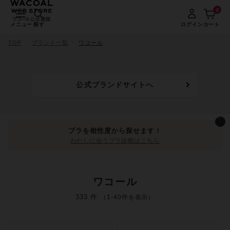
0
メニュー
探す
ログイン
カート
TOP
ブランド一覧
ワコール
公式ブランドサイトへ
ブラを相性度から探せます！
わたしに合うブラ診断はこちら
ワコール
333 件
（1-40件を表示）