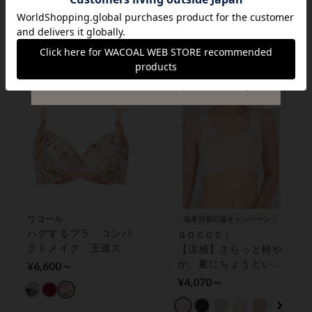
【綿混 汗取りパッ
ップブラ
ド】薄い、軽い、涼し
¥8,140～
い キャミソール
¥4,290～
ワコール
猛暑対策応援キャンペーン
ハグするブラ コンパ
ＧＯＣＯＣｉ
クトメイク 王道スイ
【涼感】さらっと軽や
ートなデザイン フル
か、夏にちょうどいい
¥6,600～
カップブラ
１枚 ハーフトップ
¥4,070～