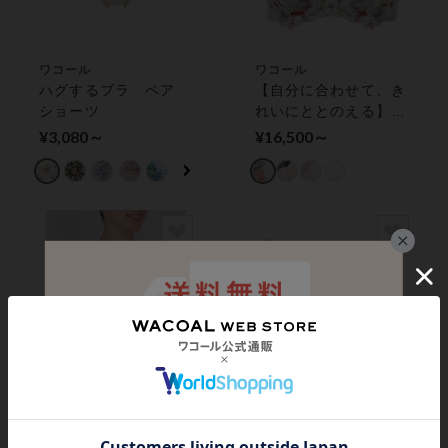
ワコール
ワコール
ハグするブラ ペア
【自分に合わせて、き
ショーツ
れいにととのえる】パ
ーソナルフィットプラ
¥3,080～
¥16,500～
スブラ ワイヤーブラ
（３／４カップ）
ワコール
猛暑対策応援キャンペーン
【新色】リボンブラ
ワコール
脇すっきり ３／４カ