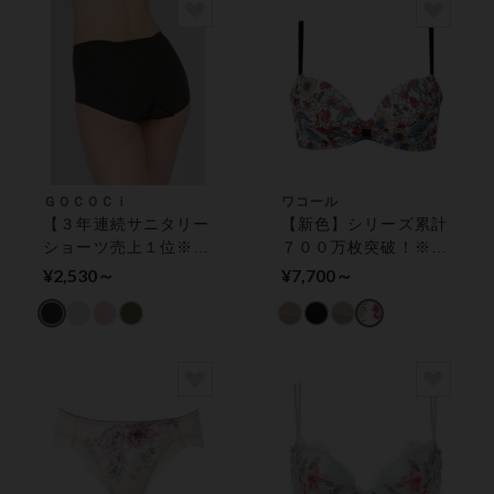
ＧＯＣＯＣｉ
ワコール
【３年連続サニタリー
【新色】シリーズ累計
ショーツ売上１位※】
７００万枚突破！※リ
特殊構造でズレにくい
ボンブラ 胸もとフィ
¥2,530～
¥7,700～
サニタリーショーツ
ットながもち ３／４
カップブラ