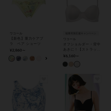
ワコール
猛暑対策応援キャンペーン
【新色】重力ケアブ
ワコール
ラ ペア ショーツ
オフショルダー・背中
あきに！【ストラップ
¥2,860～
レス】 １／２カップ
¥6,160～
ブラ