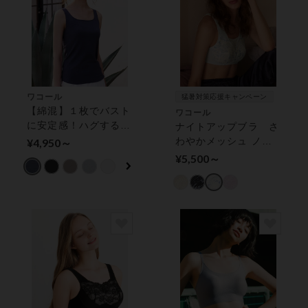
ワコール
猛暑対策応援キャンペーン
【綿混】１枚でバスト
ワコール
に安定感！ハグするブ
ナイトアップブラ さ
ラトップ カップ付き
わやかメッシュ ノン
¥4,950～
インナー
ワイヤーブラ
¥5,500～