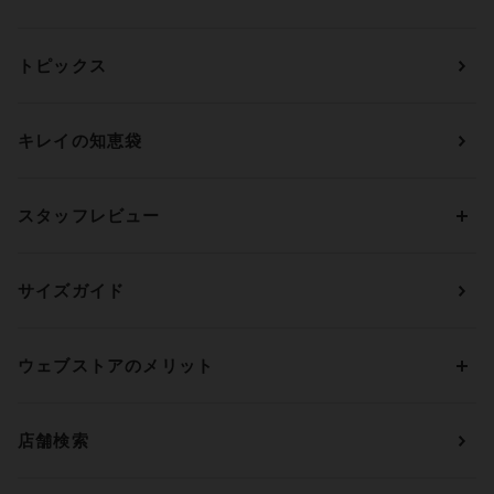
カテゴリーから探す
トピックス
ブラジャー
ブランドから探す
ショーツ
ＯＵＲ ＷＡＣＯＡＬ
カップサイズから探す
キレイの知恵袋
ブラジャー&ショーツセット
アンフィ
AAAカップ
アンダーサイズから探す
ブラトップ・カップ付きインナー
ウイング
AAカップ
アンダー60
価格から探す
スタッフレビュー
ガードル・コントロールボトム
ウイング／レシアージュ
Aカップ
アンダー65
ランキングから探す
～1,000円
ランジェリー
ウンナナクール
人気レビュー
Bカップ
アンダー70
セールから探す
1,000円 ～ 2,000円
サイズガイド
肌着・ニットインナー
サルート
人気スタッフ
Cカップ
アンダー75
2,000円 ～ 3,000円
ソックス・レッグウェア
Yue
すべてのレビューを見る
Dカップ
アンダー80
3,000円 ～ 5,000円
ウェブストアのメリット
パジャマ・ルームウェア
ＹＯＪＯＹ
Eカップ
アンダー85
5,000円 ～ 7,000円
アウターウェア
ワコール
便利なサービス
Fカップ
アンダー90
7,000円 ～ 10,000円
店舗検索
スイムウェア
ワコール／パルファージュ
お得なメールニュース
Gカップ
アンダー95
10,000円 ～ 15,000円
パンプス・シューズ