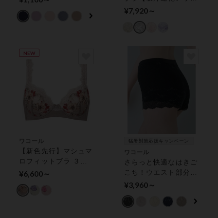
レングスショーツ
ュ】 フルカップブラ
¥7,920～
NEW
ワコール
猛暑対策応援キャンペーン
【新色先行】マシュマ
ワコール
ロフィットブラ ３／
さらっと快適なはきご
４カップブラ
こち！ウエスト部分を
¥6,600～
すっきり見せる パン
¥3,960～
ツ（ショート丈）