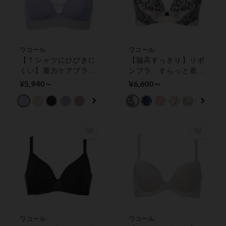
ワコール
ワコール
【Ｔシャツにひびきに
【脇高すっきり】リボ
くい】重力ケアブラ
ンブラ すらっと着や
ノンワイヤーに革命
せシルエット ワイヤ
¥5,940～
¥6,600～
を シンプルテイスト
ーブラ（３／４カッ
３／４カップブラ（ノ
プ）
ンワイヤーブラ）
ワコール
ワコール