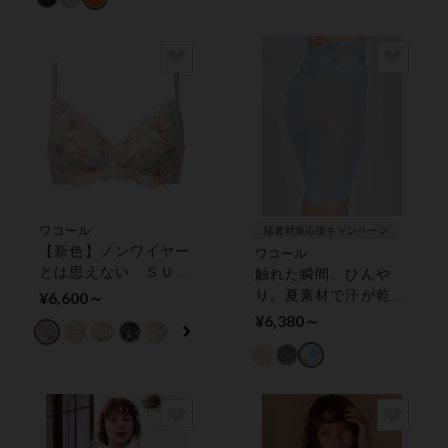
ワコール
猛暑対策応援キャンペーン
【新色】ノンワイヤー
ワコール
とは思えない ＳＵＨ
触れた瞬間、ひんや
ＡＤＡ ＯＮＥ ３／
り。夏素材で汗が乾き
¥6,600～
４カップブラ（ノンワ
やすい【肌リフトシア
¥6,380～
イヤーブラ）
ー】 ガードル（ロン
グ丈）