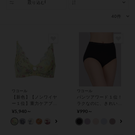
絞り込む
人気順
ワコール
ワコール
【新色】【ノンワイヤ
パンツアワード１位！
ー１位】重力ケアブラ
ラクなのに、きれいに
レーシィ ３／４カッ
ととのうディアヒップ
¥5,940～
¥990～
プブラ（ノンワイヤー
ショーツ
ブラ）