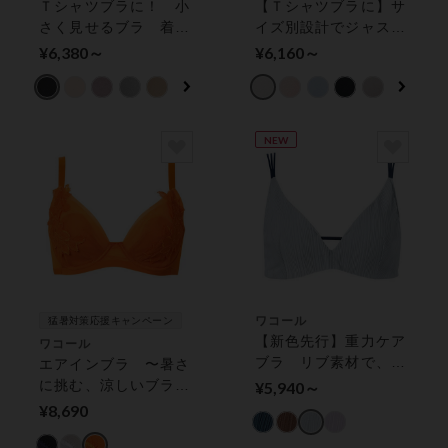
Ｔシャツブラに！ 小
【Ｔシャツブラに】サ
さく見せるブラ 着や
イズ別設計でジャスト
せして見せるシルエッ
フィット！ ３／４カ
¥6,380～
¥6,160～
ト ３／４カップブラ
ップブラ
NEW
ワコール
猛暑対策応援キャンペーン
【新色先行】重力ケア
ワコール
ブラ リブ素材で、カ
エアインブラ 〜暑さ
ジュアルにノンワイヤ
に挑む、涼しいブラ〜
¥5,940～
ー革命 ３／４カップ
ワイヤーブラ（３／４
¥8,690
ブラ（ノンワイヤーブ
カップ）
ラ）