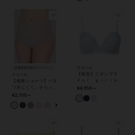
ワコール
猛暑対策応援キャンペーン
【新色】リボンブラ
ワコール
Ｆｏｒ ｇｉｒｌｓ
【補整ショーツ】ベタ
若い世代の体型特徴を
つきにくく、さらっと
¥4,950～
考えた設計 ３／４カ
快適 ショーツ
¥2,750～
ップブラ