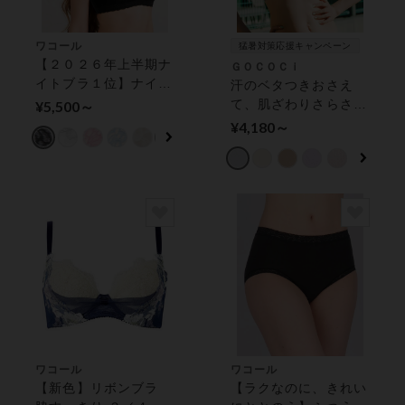
ワコール
猛暑対策応援キャンペーン
【２０２６年上半期ナ
ＧＯＣＯＣｉ
イトブラ１位】ナイト
汗のベタつきおさえ
アップブラ（レーシ
て、肌ざわりさらさら
¥5,500～
ィ） 綿混素材でやさ
【涼感】 ハーフトッ
¥4,180～
しい肌ざわり ノンワ
プ
イヤーブラ
ワコール
ワコール
【新色】リボンブラ
【ラクなのに、きれい