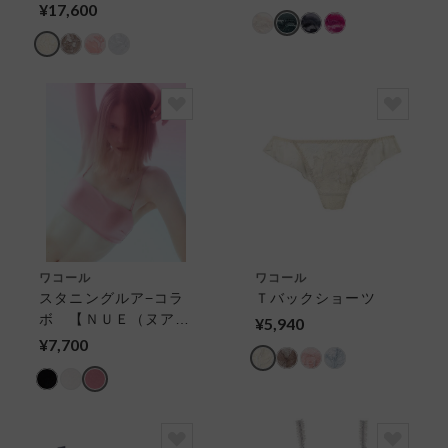
¥17,600
ワコール
ワコール
スタニングルア−コラ
Ｔバックショーツ
ボ 【ＮＵＥ（ヌア
¥5,940
ー）】 ハーフトッ
¥7,700
プ