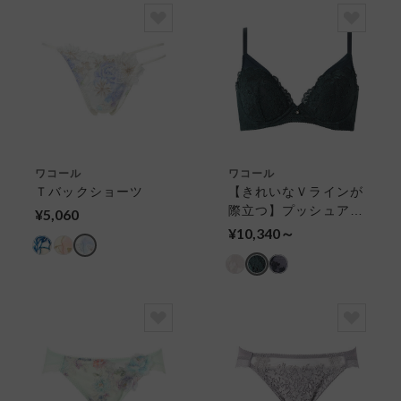
ワコール
ワコール
Ｔバックショーツ
【きれいなＶラインが
際立つ】プッシュアッ
¥5,060
プブラ プランジング
¥10,340～
タイプ ３／４カップ
ブラ