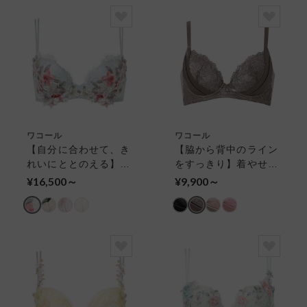
ワコール
ワコール
【自分に合わせて、き
【脇から背中のライン
れいにととのえる】パ
をすっきり】着やせす
ーソナルフィットプラ
っきりブラ ３／４カ
¥16,500～
¥9,900～
スブラ ワイヤーブラ
ップブラ
（３／４カップ）