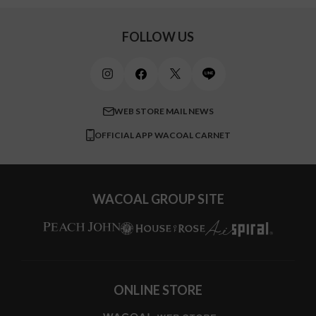
キッズ・ジュニア
ワコール_ウェブ限定
初めての方へ
Jカップ
アンダー110
スポーツアイテム
ワコール_リラックス＆スリープ
ご利用ガイド
FOLLOW US
ビューティー・コスメ
ワコール_マタニティ
商品に関するご要望
メンズインナーウェア
ワコール／ラブボディ
よくある質問
すべてのアイテムを見る
ブロス バイ ワコールメン
特定商取引法に基づく表記
WEB STORE MAIL NEWS
CW-X
OFFICIAL APP WACOAL CARNET
すべてのブランドを見る
WACOAL GROUP SITE
ONLINE STORE