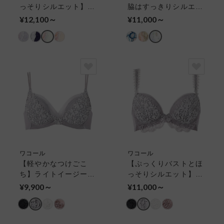
っそりシルエット】ボ
脇はすっきりシルエッ
リューマライズブラ
ト】フロントエックス
¥12,100～
¥11,000～
３／４カップブラ
プラスブラ ワイヤー
ブラ（３／４カップ）
ワコール
ワコール
【軽やかなつけごこ
【ぷっくりバストとほ
ち】ライトイージーブ
っそりシルエット】ボ
ラ ３／４カップブラ
リューマライズブラ
¥9,900～
¥11,000～
３／４カップブラ