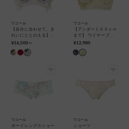
ワコール
ワコール
【自分に合わせて、き
【アンダー１００ｃｍ
れいにととのえる】パ
まで】 ワイヤーブラ
ーソナルフィットプラ
（３／４カップ）
¥16,500～
¥12,980
スブラ ３／４カップ
ブラ
ワコール
ワコール
ボーイレングスショー
ショーツ