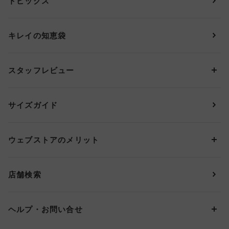
トピックス
ブラジャー
ブランドから探す
ショーツ
ＯＵＲ ＷＡＣＯＡＬ
カップサイズから探す
キレイの知恵袋
ブラジャー&ショーツセット
アンフィ
AAAカップ
アンダーサイズから探す
ブラトップ・カップ付きインナー
ウイング
AAカップ
アンダー60
価格から探す
スタッフレビュー
ガードル・コントロールボトム
ウイング／レシアージュ
Aカップ
アンダー65
ランキングから探す
～1,000円
ランジェリー
ウンナナクール
人気レビュー
Bカップ
アンダー70
セールから探す
1,000円 ～ 2,000円
サイズガイド
肌着・ニットインナー
サルート
人気スタッフ
Cカップ
アンダー75
2,000円 ～ 3,000円
ソックス・レッグウェア
Yue
すべてのレビューを見る
Dカップ
アンダー80
3,000円 ～ 5,000円
ウェブストアのメリット
パジャマ・ルームウェア
ＹＯＪＯＹ
Eカップ
アンダー85
5,000円 ～ 7,000円
アウターウェア
ワコール
便利なサービス
Fカップ
アンダー90
7,000円 ～ 10,000円
店舗検索
スイムウェア
ワコール／パルファージュ
お得なメールニュース
Gカップ
アンダー95
10,000円 ～ 15,000円
パンプス・シューズ
ワコール／ラゼ
Hカップ
アンダー100
15,000円 ～ 20,000円
ヘルプ・お問い合せ
マタニティ
ワコールサイズオーダー／My Size Collection
Iカップ
アンダー105
20,000円 ～