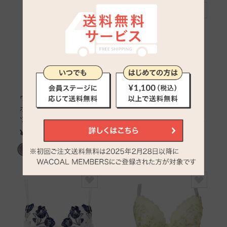
ワコール
ワコール
ボーイレングスショー
【軽やかなつけごこ
ツ
ち】ライトイージーブ
ラ ３／４カップブラ
¥5,060
¥14,300～