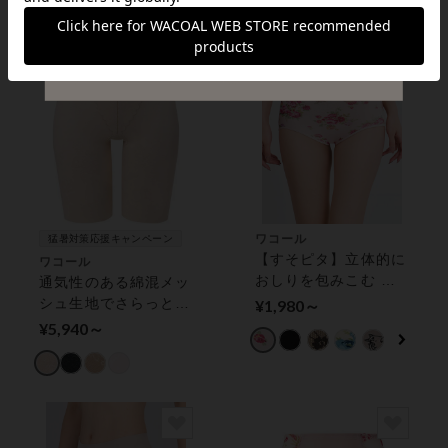
ワコール
猛暑対策応援キャンペーン
【すそピタ】立体的に
ワコール
おしりを包みこむ シ
通気性のある綿混メッ
ョーツ
シュ生地でさらっと快
¥1,980～
適（本体素材） ガー
¥5,940～
ドル（ロング丈）