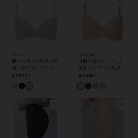
ワコール
ワコール
脇から背中の段差を軽
【脇＆背中すっきり】
減！着やせシルエット
脇高設計でハミ肉が目
に ３／４カップブラ
立ちにくい ４／５カ
¥7,920～
¥6,600～
ップブラ