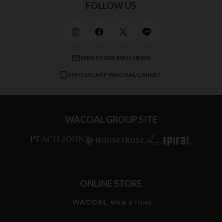
ワコール_リラックス＆スリープ
ご利用ガイド
FOLLOW US
ビューティー・コスメ
ワコール_マタニティ
商品に関するご要望
メンズインナーウェア
ワコール／ラブボディ
よくある質問
すべてのアイテムを見る
ブロス バイ ワコールメン
特定商取引法に基づく表記
WEB STORE MAIL NEWS
CW-X
OFFICIAL APP WACOAL CARNET
すべてのブランドを見る
WACOAL GROUP SITE
ONLINE STORE