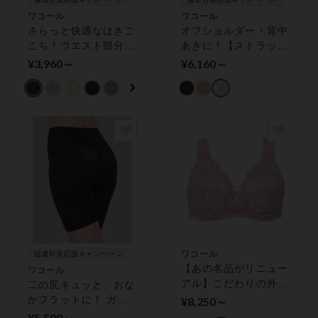
ワコール
ワコール
さらっと快適なはきご
オフショルダー・背中
こち！ウエスト部分を
あきに！【ストラップ
すっきり見せる パン
レス】 １／２カップ
¥3,960～
¥6,160～
ツ（ショート丈）
ブラ
ワコール
猛暑対策応援キャンペーン
【あの名品がリニュー
ワコール
アル】こだわりの外付
二の尻キュッと、おな
けワイヤーでやさしい
かフラットに！ ガー
¥8,250～
つけごこち ワイヤー
ドル（ロング丈）
¥5,500～