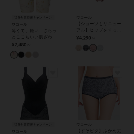
ワコール
猛暑対策応援キャンペーン
【ショーツもリニュー
ワコール
アル】ヒップをすっぽ
薄くて、軽い！さらっ
り包みこんで、ここち
とここちいい肌ざわり
¥4,290～
よくフィット レディ
【極薄タイプ】 ガー
¥7,480～
スショーツ
ドル（ロング丈）
ワコール
猛暑対策応援キャンペーン
【すそピタ】ふかめ丈
ワコール