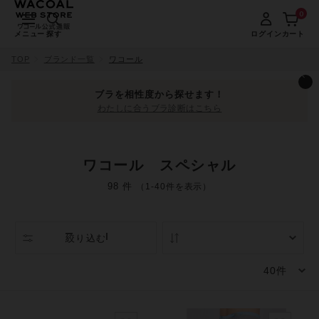
0
メニュー
探す
ログイン
カート
TOP
ブランド一覧
ワコール
ブラを相性度から探せます！
わたしに合うブラ診断はこちら
ワコール スペシャル
98 件
（1-40件を表示）
絞り込む
人気順