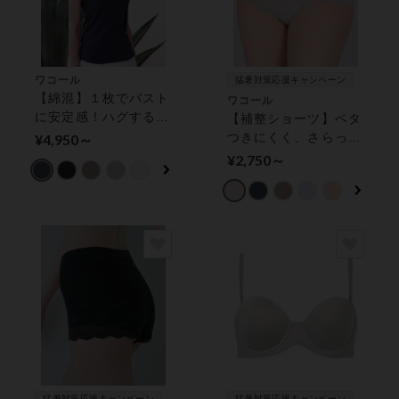
ワコール
猛暑対策応援キャンペーン
【綿混】１枚でバスト
ワコール
に安定感！ハグするブ
【補整ショーツ】ベタ
ラトップ カップ付き
つきにくく、さらっと
¥4,950～
インナー
快適 ショーツ
¥2,750～
猛暑対策応援キャンペーン
猛暑対策応援キャンペーン