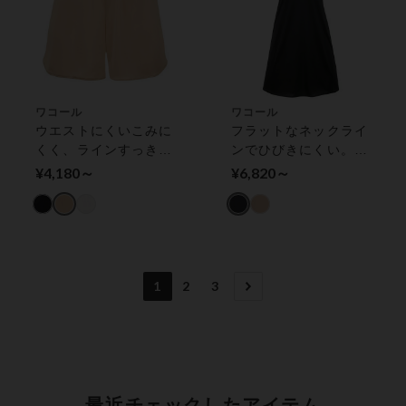
ワコール
ワコール
ウエストにくいこみに
フラットなネックライ
くく、ラインすっき
ンでひびきにくい。天
り。天然由来素材使用
然由来素材使用 ノー
¥4,180～
¥6,820～
キュロットペチコート
スリーブ スリップ
1
2
3
最近チェックしたアイテム