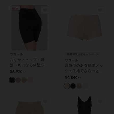
NEW
ワコール
猛暑対策応援キャンペーン
おなか・ヒップ・骨
ワコール
盤 気になる体型悩み
通気性のある綿混メッ
に！ ガードル（ロン
シュ生地でさらっと快
¥6,930～
グ丈）
適（本体素材） ガー
¥4,840～
ドル（ショート丈）