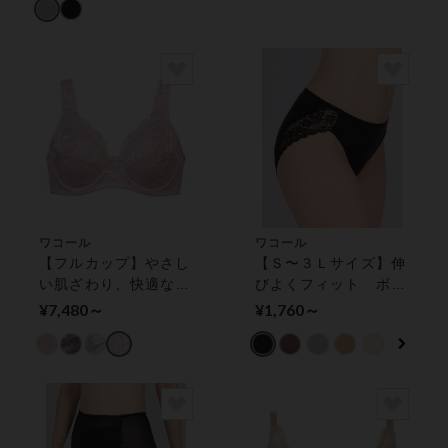
ワコール
ワコール
【フルカップ】やさし
【Ｓ〜３Ｌサイズ】伸
い肌ざわり、快適なつ
びよくフィット ボデ
けごこち フルカップ
ィスェード ショーツ
¥7,480～
¥1,760～
ブラ