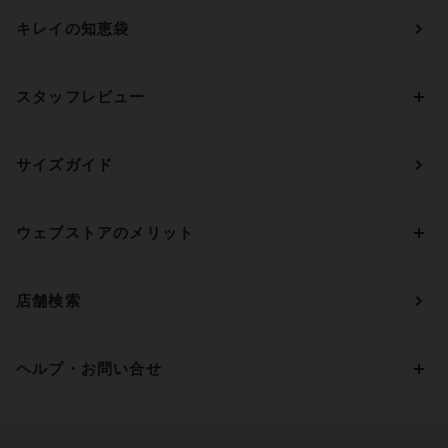
ショーツ
ＯＵＲ ＷＡＣＯＡＬ
カップサイズから探す
キレイの知恵袋
ブラジャー&ショーツセット
アンフィ
AAAカップ
アンダーサイズから探す
ブラトップ・カップ付きインナー
ウイング
AAカップ
アンダー60
価格から探す
スタッフレビュー
ガードル・コントロールボトム
ウイング／レシアージュ
Aカップ
アンダー65
ランキングから探す
～1,000円
ランジェリー
ウンナナクール
人気レビュー
Bカップ
アンダー70
セールから探す
1,000円 ～ 2,000円
サイズガイド
肌着・ニットインナー
サルート
人気スタッフ
Cカップ
アンダー75
2,000円 ～ 3,000円
ソックス・レッグウェア
Yue
すべてのレビューを見る
Dカップ
アンダー80
3,000円 ～ 5,000円
ウェブストアのメリット
パジャマ・ルームウェア
ＹＯＪＯＹ
Eカップ
アンダー85
5,000円 ～ 7,000円
アウターウェア
ワコール
便利なサービス
Fカップ
アンダー90
7,000円 ～ 10,000円
店舗検索
スイムウェア
ワコール／パルファージュ
お得なメールニュース
Gカップ
アンダー95
10,000円 ～ 15,000円
パンプス・シューズ
ワコール／ラゼ
Hカップ
アンダー100
15,000円 ～ 20,000円
ヘルプ・お問い合せ
マタニティ
ワコールサイズオーダー／My Size Collection
Iカップ
アンダー105
20,000円 ～
キッズ・ジュニア
ワコール_ウェブ限定
初めての方へ
Jカップ
アンダー110
スポーツアイテム