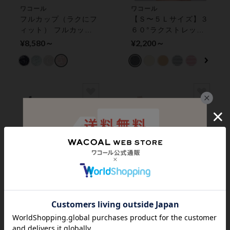
ワコール
ワコール
フルカップ（ラクにフ
【Ｓ〜５Ｌサイズ】３
ィット） フルカップ
６０°ラクストレッチ
ブラ
ショーツ
¥8,580～
¥2,200～
ワコール
ワコール
シンプル×上品なレー
ラクなノンワイヤー♪
スデザイン【ナチュラ
脇から背中のラインす
ルメイクブラ】 ３／
っきり ノンワイヤー
¥8,250～
¥7,700～
４カップブラ
ブラ