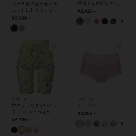
登場！立体的におしり
【ー５歳の着やせシル
を包みこむ レディス
エットに】メッシュタ
¥2,420～
ショーツ
イプ ボディシェイパ
¥9,900～
ー
ワコール
ワコール
桃のようなまるいヒッ
ショーツ
プに♪すべすべなめら
¥3,850～
かな肌ざわり ガード
¥6,380～
ル（ロング丈）