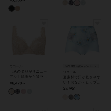
ブラ（フルカップ）
ワコール
猛暑対策応援キャンペーン
【あの名品がリニュー
ワコール
アル】脇胸から背中ま
夏素材で汗が乾きやす
ですっきりシルエット
い！おなか・ヒップを
¥8,470～
に ワイヤーブラ（３
より美しいシルエット
¥4,950
／４カップ）
に【肌リフトシアー】
ガードル（ショート
丈）