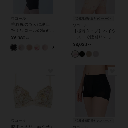
ワコール
猛暑対策応援キャンペーン
垂れ尻の悩みに終止
ワコール
符！ワコールの技術を
【極薄タイプ】ハイウ
体感【肌リフト】 ガ
エストで腰回りすっき
¥6,380～
ードル（ロング丈）
り ガードル（ロング
¥8,030～
丈）
ワコール
猛暑対策応援キャンペーン
脇すっきり「着やせ」
ワコール