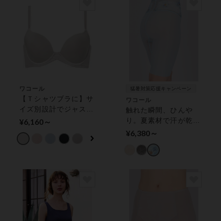
ワコール
猛暑対策応援キャンペーン
【Ｔシャツブラに】サ
ワコール
イズ別設計でジャスト
触れた瞬間、ひんや
フィット！ ３／４カ
り。夏素材で汗が乾き
¥6,160～
ップブラ
やすい【肌リフトシア
¥6,380～
ー】 ガードル（ロン
グ丈）