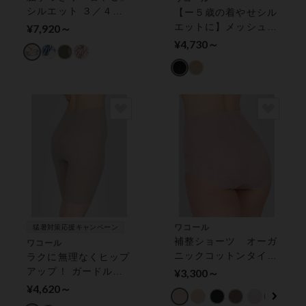
シルエット ３／４カ
【ー５歳の着やせシル
ップブラ
エットに】メッシュタ
¥7,920～
イプ ガードル（ショ
¥4,730～
ート丈）
ワコール
猛暑対策応援キャンペーン
補整ショーツ オーガ
ワコール
ニックコットンタイプ
ラクに無理なくヒップ
ショーツ
アップ！ ガードル
¥3,300～
（ロング丈）
¥4,620～