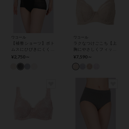
ワコール
ワコール
【補整ショーツ】ボト
ラクなつけごこち【上
ムスにひびきにくく、
胸にやさしくフィッ
ぴったりフィット♪
ト】 フルカップブラ
¥2,750～
¥7,590～
ショーツ