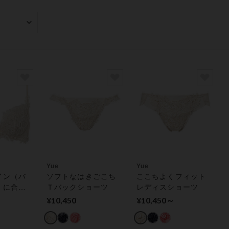
み
Yue
Yue
イン（バ
ソフトなはきごこち
ここちよくフィット
）に合い
Ｔバックショーツ
レディスショーツ
ヤーを使
¥10,450
¥10,450～
ブラ（３
）