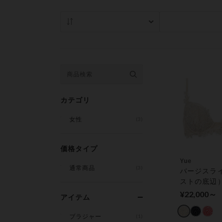
人気順
在庫あり商品の
カテゴリ
女性
(3)
価格タイプ
Yue
通常商品
(3)
バージスラ
ストの底辺
やすいワイ
¥22,000～
アイテム
用 ワイヤー
／４カップ
ブラジャー
(1)