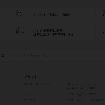
チャットで気軽にご相談
代引き手数料は無料
送料は全国一律599円
（税込）
ブランド
ＯＵＲ ＷＡＣＯＡＬ
ワコールサイズオーダー／
My Size Collection
アンフィ
ワコール_ウェブ限定
ウイング
ワコール_リラックス&スリ