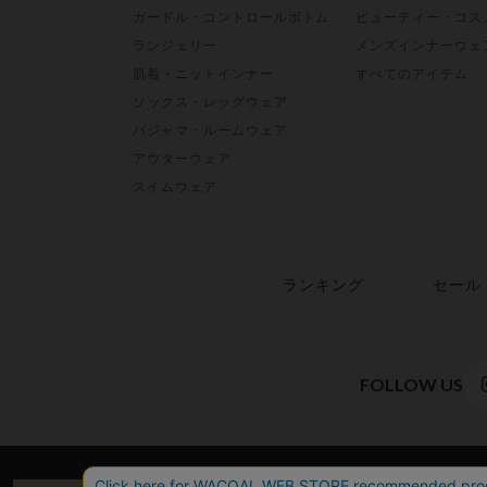
ガードル・コントロールボトム
ビューティー・コス
ランジェリー
メンズインナーウェ
肌着・ニットインナー
すべてのアイテム
ソックス・レッグウェア
パジャマ・ルームウェア
アウターウェア
スイムウェア
ランキング
セール
FOLLOW US