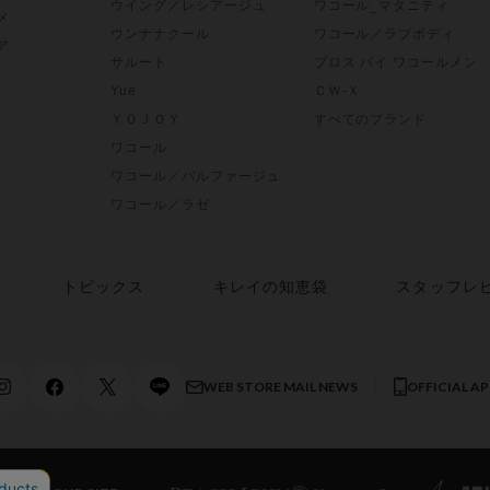
ウイング／レシアージュ
ワコール_マタニティ
メ
ウンナナクール
ワコール／ラブボディ
ア
サルート
ブロス バイ ワコールメン
Yue
ＣＷ-Ｘ
ＹＯＪＯＹ
すべてのブランド
ワコール
ワコール／パルファージュ
ワコール／ラゼ
トピックス
キレイの知恵袋
スタッフレ
WEB STORE MAIL NEWS
OFFICIAL A