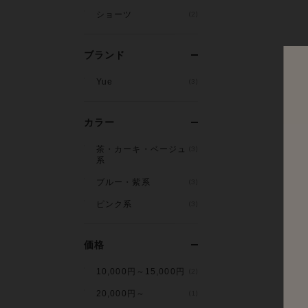
ショーツ
(2)
ブランド
Yue
(3)
カラー
茶・カーキ・ベージュ
(3)
系
ブルー・紫系
(3)
ピンク系
(3)
価格
10,000円～15,000円
(2)
20,000円～
(1)