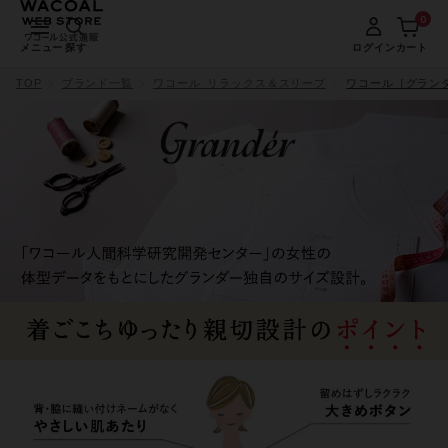
0
メニュー
探す
ログイン
カート
TOP
ブランド一覧
ワコール_リラックス＆スリープ
ワコール［グラン