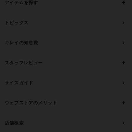
アイテムを探す
カテゴリーから探す
トピックス
ブラジャー
ブランドから探す
ショーツ
ＯＵＲ ＷＡＣＯＡＬ
カップサイズから探す
キレイの知恵袋
ブラジャー&ショーツセット
アンフィ
AAAカップ
アンダーサイズから探す
ブラトップ・カップ付きインナー
ウイング
AAカップ
アンダー60
価格から探す
スタッフレビュー
ガードル・コントロールボトム
ウイング／レシアージュ
Aカップ
アンダー65
ランキングから探す
～1,000円
ランジェリー
ウンナナクール
人気レビュー
Bカップ
アンダー70
セールから探す
1,000円 ～ 2,000円
サイズガイド
肌着・ニットインナー
サルート
人気スタッフ
Cカップ
アンダー75
2,000円 ～ 3,000円
ソックス・レッグウェア
Yue
すべてのレビューを見る
Dカップ
アンダー80
3,000円 ～ 5,000円
ウェブストアのメリット
パジャマ・ルームウェア
ＹＯＪＯＹ
Eカップ
アンダー85
5,000円 ～ 7,000円
アウターウェア
ワコール
便利なサービス
Fカップ
アンダー90
7,000円 ～ 10,000円
店舗検索
スイムウェア
ワコール／パルファージュ
お得なメールニュース
Gカップ
アンダー95
10,000円 ～ 15,000円