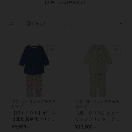
14 件
（1-14件を表示）
絞り込む
人気順
ワコール_リラックス＆ス
ワコール_リラックス＆ス
リープ
リープ
【綿１００％】ボトム
【綿１００％】チュー
は北欧風草花プリント
リッププリント／グラ
／グランダー パジャ
ンダー パジャマ
¥9,900～
¥13,200～
マ