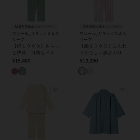
猛暑対策応援キャンペーン
猛暑対策応援キャンペーン
ワコール_リラックス＆ス
ワコール_リラックス＆ス
リープ
リープ
【綿１００％】さらっ
【綿１００％】ふんわ
と快適 可憐なベルフ
りやさしい肌ざわり
ラワー／グランダー
通気性がよくさらっと
¥15,400
¥13,200
パジャマ
快適／グランダー パ
ジャマ