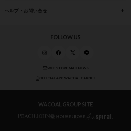
パンプス・シューズ
ワコール／ラゼ
Hカップ
アンダー100
15,000円 ～ 20,000円
ヘルプ・お問い合せ
マタニティ
ワコールサイズオーダー／My Size Collection
Iカップ
アンダー105
20,000円 ～
キッズ・ジュニア
ワコール_ウェブ限定
初めての方へ
Jカップ
アンダー110
スポーツアイテム
ワコール_リラックス＆スリープ
ご利用ガイド
FOLLOW US
ビューティー・コスメ
ワコール_マタニティ
商品に関するご要望
メンズインナーウェア
ワコール／ラブボディ
よくある質問
すべてのアイテムを見る
ブロス バイ ワコールメン
特定商取引法に基づく表記
WEB STORE MAIL NEWS
CW-X
OFFICIAL APP WACOAL CARNET
すべてのブランドを見る
WACOAL GROUP SITE