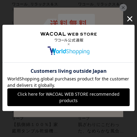
ワコール_リラックス＆ス
ワコール_リラックス＆ス
リープ
リープ
【綿１００％】やさし
家庭用タンブル乾燥機
い印象のまるみをおび
対応 贈りものにもお
たお花のプリント／グ
すすめ／グランダー
¥14,300
¥12,100
ランダー パジャマ
ローブ
ワコール_リラックス＆ス
ワコール_リラックス＆ス
リープ
リープ
【肌側綿１００％】家
肌ざわりにこだわっ
庭用タンブル乾燥機対
た、なめらかな風合い