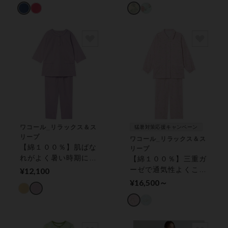
ワコール_リラックス＆ス
猛暑対策応援キャンペーン
リープ
ワコール_リラックス＆ス
【綿１００％】肌ばな
リープ
れがよく暑い時期にお
【綿１００％】三重ガ
すすめ／グランダー
ーゼで通気性よくここ
¥12,100
パジャマ
ちよい肌ざわり／グラ
¥16,500～
ンダー パジャマ