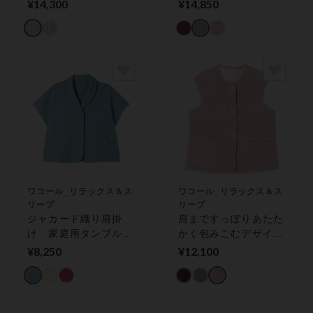
応 綿混 やさしい肌
のボア素材使用／グラ
¥14,300
¥14,850
ざわり／グランダー
ンダー ローブ
パジャマ
ワコール_リラックス＆ス
ワコール_リラックス＆ス
リープ
リープ
ジャカード織り肩掛
肩まですっぽりあたた
け 家庭用タンブル乾
かく包みこむデザイン
燥機対応 （ボレロ
／グランダー ベスト
¥8,250
¥12,100
丈）／グランダー
トップス