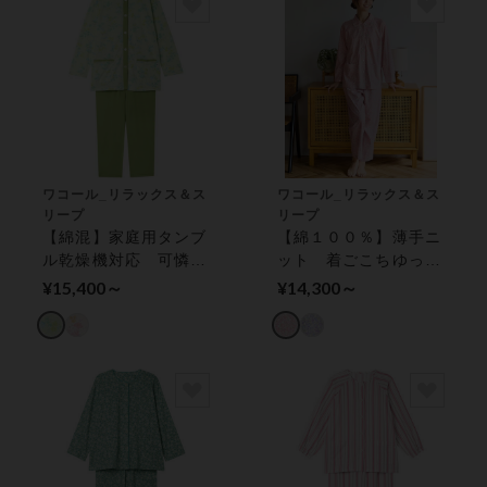
ワコール_リラックス＆ス
ワコール_リラックス＆ス
リープ
リープ
【綿混】家庭用タンブ
【綿１００％】薄手ニ
ル乾燥機対応 可憐な
ット 着ごこちゆった
イメージの野に咲く花
り親切設計／グランダ
¥15,400～
¥14,300～
のブーケプリント／グ
ー パジャマ
ランダー パジャマ