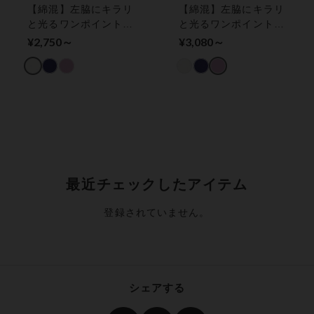
【綿混】左脇にキラリ
【綿混】左脇にキラリ
と光るワンポイントが
と光るワンポイントが
アクセント ショーツ
アクセント ショーツ
¥2,750～
¥3,080～
最近チェックしたアイテム
登録されていません。
シェアする