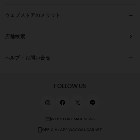
アンダー75
2,000円 ～ 3,000円
ソックス・レッグウェア
Yue
すべてのレビューを見る
Dカップ
アンダー80
3,000円 ～ 5,000円
ウェブストアのメリット
パジャマ・ルームウェア
ＹＯＪＯＹ
Eカップ
アンダー85
5,000円 ～ 7,000円
アウターウェア
ワコール
便利なサービス
Fカップ
アンダー90
7,000円 ～ 10,000円
店舗検索
スイムウェア
ワコール／パルファージュ
お得なメールニュース
Gカップ
アンダー95
10,000円 ～ 15,000円
パンプス・シューズ
ワコール／ラゼ
Hカップ
アンダー100
15,000円 ～ 20,000円
ヘルプ・お問い合せ
マタニティ
ワコールサイズオーダー／My Size Collection
Iカップ
アンダー105
20,000円 ～
キッズ・ジュニア
ワコール_ウェブ限定
初めての方へ
Jカップ
アンダー110
スポーツアイテム
ワコール_リラックス＆スリープ
ご利用ガイド
FOLLOW US
ビューティー・コスメ
ワコール_マタニティ
商品に関するご要望
メンズインナーウェア
ワコール／ラブボディ
よくある質問
すべてのアイテムを見る
ブロス バイ ワコールメン
特定商取引法に基づく表記
WEB STORE MAIL NEWS
CW-X
OFFICIAL APP WACOAL CARNET
すべてのブランドを見る