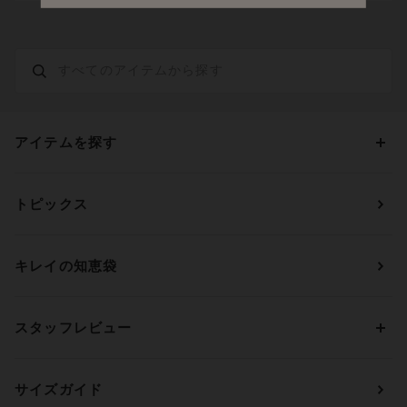
アイテムを探す
カテゴリーから探す
トピックス
ブラジャー
ブランドから探す
ショーツ
ＯＵＲ ＷＡＣＯＡＬ
カップサイズから探す
キレイの知恵袋
ブラジャー&ショーツセット
アンフィ
AAAカップ
アンダーサイズから探す
ブラトップ・カップ付きインナー
ウイング
AAカップ
アンダー60
価格から探す
スタッフレビュー
ガードル・コントロールボトム
ウイング／レシアージュ
Aカップ
アンダー65
ランキングから探す
～1,000円
ランジェリー
ウンナナクール
人気レビュー
Bカップ
アンダー70
セールから探す
1,000円 ～ 2,000円
サイズガイド
肌着・ニットインナー
サルート
人気スタッフ
Cカップ