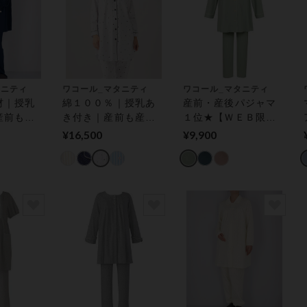
タニティ
ワコール_マタニティ
ワコール_マタニティ
材｜授乳
綿１００％｜授乳あ
産前・産後パジャマ
産前も産
き付き｜産前も産後
１位★【ＷＥＢ限
マタニテ
も快適に マタニティ
定】体型変化を考慮
¥16,500
¥9,900
パジャマ
したリラックスシー
ンにぴったり★産
前・産後兼用 マタニ
ティパジャマ