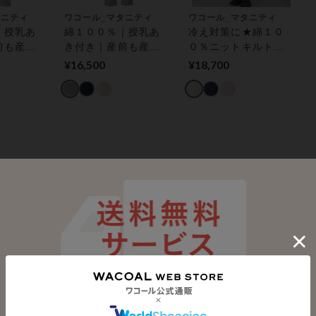
タニティ
ワコール_マタニティ
ワコール_マタニティ
｜授乳あ
綿１００％｜授乳あ
冷え対策に★綿１０
前も産後
き付き｜産前も産後
０％ニットキルト｜
タニティ
も快適に マタニティ
産前も産後も快適に
¥16,500
¥18,700
パジャマ
マタニティパジャマ