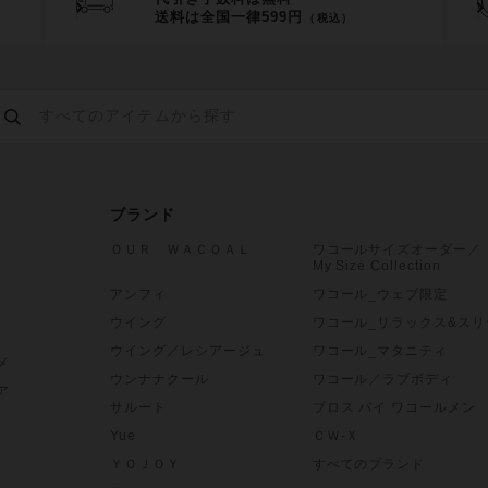
送料は全国一律599円
（税込）
ブランド
ＯＵＲ ＷＡＣＯＡＬ
ワコールサイズオーダー／
My Size Collection
アンフィ
ワコール_ウェブ限定
ウイング
ワコール_リラックス&スリ
ウイング／レシアージュ
ワコール_マタニティ
メ
ウンナナクール
ワコール／ラブボディ
ア
サルート
ブロス バイ ワコールメン
Yue
ＣＷ-Ｘ
ＹＯＪＯＹ
すべてのブランド