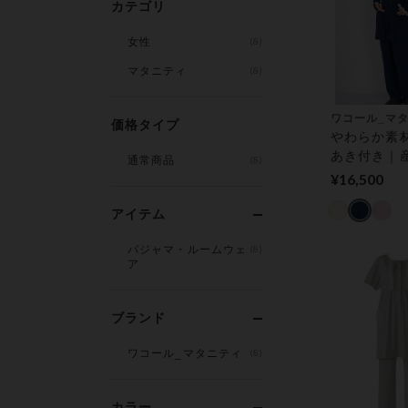
カテゴリ
女性
(8)
マタニティ
(8)
ワコール_マ
価格タイプ
やわらか素
あき付き｜
通常商品
(8)
後も快適に 
¥16,500
ィパジャマ
アイテム
パジャマ・ルームウェ
(8)
ア
ブランド
ワコール_マタニティ
(8)
カラー