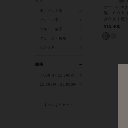
ワコール_マ
黒・グレイ系
(2)
綿１００％
き付き｜産
グリーン系
(1)
も快適に マ
¥15,400
ブルー・紫系
(5)
パジャマ
クリーム・黄系
(2)
ピンク系
(3)
価格
7,000円～10,000円
(1)
15,000円～20,000円
(7)
すべてをリセット