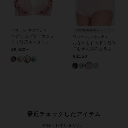
ワコール_マタニティ
猛暑対策応援キャンペーン
ハグするブラＩカップ
ワコール_マタニティ
まで対応★マタニティ
おなかをすっぽり包み
【産前・産後兼用】
こむ安定感のあるはき
¥8,580～
マタニティノンワイヤ
ごこち／なめらかなレ
¥3,520
ーブラ（産前・産後）
ーヨン混素材【産前・
産後兼用ショーツ】
マタニティショーツ
（産前・産後）
最近チェックしたアイテム
登録されていません。