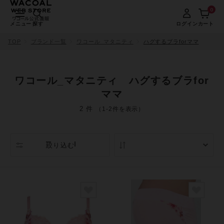
0
メニュー
探す
ログイン
カート
TOP
ブランド一覧
ワコール_マタニティ
ハグするブラforママ
ワコール_マタニティ ハグするブラfor
ママ
2 件
（1-2件を表示）
絞り込む
人気順