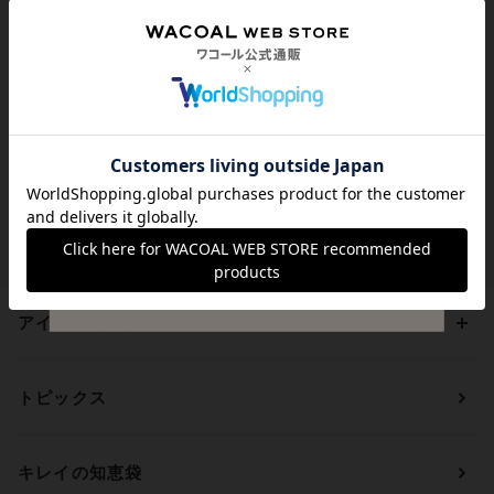
代引き手数料は無料
送料は全国一律599円
（税込）
貯まる・使えるポイント
アイテムを探す
カテゴリーから探す
トピックス
ブラジャー
ブランドから探す
ショーツ
ＯＵＲ ＷＡＣＯＡＬ
カップサイズから探す
キレイの知恵袋
ブラジャー&ショーツセット
アンフィ
AAAカップ