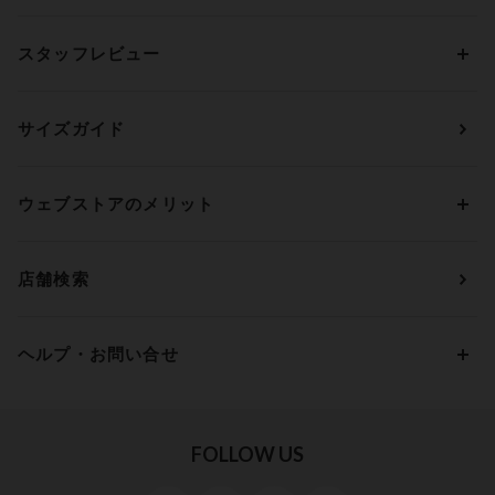
アンダーサイズから探す
ブラトップ・カップ付きインナー
ウイング
AAカップ
アンダー60
価格から探す
スタッフレビュー
ガードル・コントロールボトム
ウイング／レシアージュ
Aカップ
アンダー65
ランキングから探す
～1,000円
ランジェリー
ウンナナクール
人気レビュー
Bカップ
アンダー70
セールから探す
1,000円 ～ 2,000円
サイズガイド
肌着・ニットインナー
サルート
人気スタッフ
Cカップ
アンダー75
2,000円 ～ 3,000円
ソックス・レッグウェア
Yue
すべてのレビューを見る
Dカップ
アンダー80
3,000円 ～ 5,000円
ウェブストアのメリット
パジャマ・ルームウェア
ＹＯＪＯＹ
Eカップ
アンダー85
5,000円 ～ 7,000円
アウターウェア
ワコール
便利なサービス
Fカップ
アンダー90
7,000円 ～ 10,000円
店舗検索
スイムウェア
ワコール／パルファージュ
お得なメールニュース
Gカップ
アンダー95
10,000円 ～ 15,000円
パンプス・シューズ
ワコール／ラゼ
Hカップ
アンダー100
15,000円 ～ 20,000円
ヘルプ・お問い合せ
マタニティ
ワコールサイズオーダー／My Size Collection
Iカップ
アンダー105
20,000円 ～
キッズ・ジュニア
ワコール_ウェブ限定
初めての方へ
Jカップ
アンダー110
スポーツアイテム
ワコール_リラックス＆スリープ
ご利用ガイド
FOLLOW US
ビューティー・コスメ
ワコール_マタニティ
商品に関するご要望