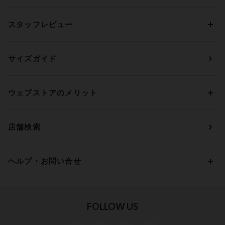
アンダーサイズから探す
ブラトップ・カップ付きインナー
ウイング
AAカップ
アンダー60
価格から探す
スタッフレビュー
ガードル・コントロールボトム
ウイング／レシアージュ
Aカップ
アンダー65
ランキングから探す
～1,000円
ランジェリー
ウンナナクール
人気レビュー
Bカップ
アンダー70
セールから探す
1,000円 ～ 2,000円
サイズガイド
肌着・ニットインナー
サルート
人気スタッフ
Cカップ
アンダー75
2,000円 ～ 3,000円
ソックス・レッグウェア
Yue
すべてのレビューを見る
Dカップ
アンダー80
3,000円 ～ 5,000円
ウェブストアのメリット
パジャマ・ルームウェア
ＹＯＪＯＹ
Eカップ
アンダー85
5,000円 ～ 7,000円
アウターウェア
ワコール
便利なサービス
Fカップ
アンダー90
7,000円 ～ 10,000円
店舗検索
スイムウェア
ワコール／パルファージュ
お得なメールニュース
Gカップ
アンダー95
10,000円 ～ 15,000円
パンプス・シューズ
ワコール／ラゼ
Hカップ
アンダー100
15,000円 ～ 20,000円
ヘルプ・お問い合せ
マタニティ
ワコールサイズオーダー／My Size Collection
Iカップ
アンダー105
20,000円 ～
キッズ・ジュニア
ワコール_ウェブ限定
初めての方へ
Jカップ
アンダー110
スポーツアイテム
ワコール_リラックス＆スリープ
ご利用ガイド
FOLLOW US
ビューティー・コスメ
ワコール_マタニティ
商品に関するご要望