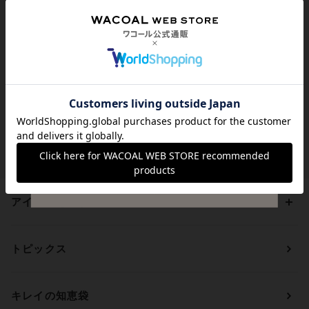
代引き手数料は無料
送料は全国一律599円
（税込）
貯まる・使えるポイント
アイテムを探す
カテゴリーから探す
トピックス
ブラジャー
ブランドから探す
ショーツ
ＯＵＲ ＷＡＣＯＡＬ
カップサイズから探す
キレイの知恵袋
ブラジャー&ショーツセット
アンフィ
AAAカップ