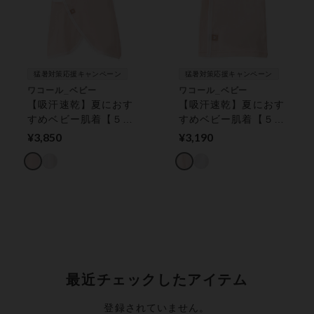
猛暑対策応援キャンペーン
猛暑対策応援キャンペーン
ワコール_ベビー
ワコール_ベビー
【吸汗速乾】夏におす
【吸汗速乾】夏におす
すめベビー肌着【５
すめベビー肌着【５
０‐７０ｃｍ】日本製
０‐７０ｃｍ】日本製
¥3,850
¥3,190
｜綿１００％｜やわら
｜綿１００％｜やわら
かく乾きやすい ベビ
かく乾きやすい ベビ
ーコンビ肌着
ー短肌着
最近チェックしたアイテム
登録されていません。