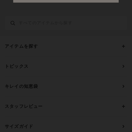
アイテムを探す
カテゴリーから探す
トピックス
ブラジャー
ブランドから探す
ショーツ
ＯＵＲ ＷＡＣＯＡＬ
カップサイズから探す
キレイの知恵袋
ブラジャー&ショーツセット
アンフィ
AAAカップ
アンダーサイズから探す
ブラトップ・カップ付きインナー
ウイング
AAカップ
アンダー60
価格から探す
スタッフレビュー
ガードル・コントロールボトム
ウイング／レシアージュ
Aカップ
アンダー65
ランキングから探す
～1,000円
ランジェリー
ウンナナクール
人気レビュー
Bカップ
アンダー70
セールから探す
1,000円 ～ 2,000円
サイズガイド
肌着・ニットインナー
サルート
人気スタッフ
Cカップ