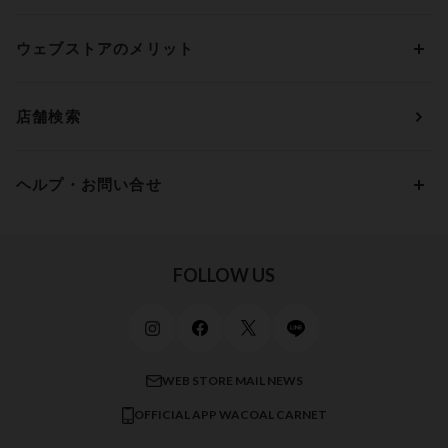
アンダー75
2,000円 ～ 3,000円
ソックス・レッグウェア
Yue
すべてのレビューを見る
Dカップ
アンダー80
3,000円 ～ 5,000円
ウェブストアのメリット
パジャマ・ルームウェア
ＹＯＪＯＹ
Eカップ
アンダー85
5,000円 ～ 7,000円
アウターウェア
ワコール
便利なサービス
Fカップ
アンダー90
7,000円 ～ 10,000円
店舗検索
スイムウェア
ワコール／パルファージュ
お得なメールニュース
Gカップ
アンダー95
10,000円 ～ 15,000円
パンプス・シューズ
ワコール／ラゼ
Hカップ
アンダー100
15,000円 ～ 20,000円
ヘルプ・お問い合せ
マタニティ
ワコールサイズオーダー／My Size Collection
Iカップ
アンダー105
20,000円 ～
キッズ・ジュニア
ワコール_ウェブ限定
初めての方へ
Jカップ
アンダー110
スポーツアイテム
ワコール_リラックス＆スリープ
ご利用ガイド
FOLLOW US
ビューティー・コスメ
ワコール_マタニティ
商品に関するご要望
メンズインナーウェア
ワコール／ラブボディ
よくある質問
すべてのアイテムを見る
ブロス バイ ワコールメン
特定商取引法に基づく表記
WEB STORE MAIL NEWS
CW-X
OFFICIAL APP WACOAL CARNET
すべてのブランドを見る