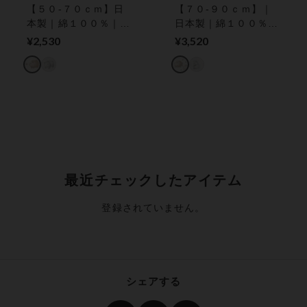
【５０‐７０ｃｍ】日
【７０‐９０ｃｍ】｜
本製｜綿１００％｜ふ
日本製｜綿１００％｜
んわりソフトな肌ざわ
ふんわりソフトな肌ざ
¥2,530
¥3,520
り ベビー短肌着
わり ベビーロンパー
ス
最近チェックしたアイテム
登録されていません。
シェアする