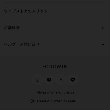
2,000円 ～ 3,000円
ソックス・レッグウェア
Yue
すべてのレビューを見る
Dカップ
アンダー80
3,000円 ～ 5,000円
ウェブストアのメリット
パジャマ・ルームウェア
ＹＯＪＯＹ
Eカップ
アンダー85
5,000円 ～ 7,000円
アウターウェア
ワコール
便利なサービス
Fカップ
アンダー90
7,000円 ～ 10,000円
店舗検索
スイムウェア
ワコール／パルファージュ
お得なメールニュース
Gカップ
アンダー95
10,000円 ～ 15,000円
パンプス・シューズ
ワコール／ラゼ
Hカップ
アンダー100
15,000円 ～ 20,000円
ヘルプ・お問い合せ
マタニティ
ワコールサイズオーダー／My Size Collection
Iカップ
アンダー105
20,000円 ～
キッズ・ジュニア
ワコール_ウェブ限定
初めての方へ
Jカップ
アンダー110
スポーツアイテム
ワコール_リラックス＆スリープ
ご利用ガイド
FOLLOW US
ビューティー・コスメ
ワコール_マタニティ
商品に関するご要望
メンズインナーウェア
ワコール／ラブボディ
よくある質問
すべてのアイテムを見る
ブロス バイ ワコールメン
特定商取引法に基づく表記
WEB STORE MAIL NEWS
CW-X
OFFICIAL APP WACOAL CARNET
すべてのブランドを見る