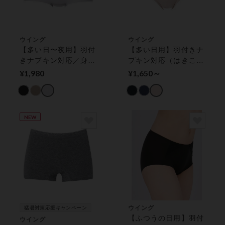
ウイング
ウイング
【多い日〜夜用】羽付
【多い日用】羽付きナ
きナプキン対応／身生
プキン対応（はきこみ
地部綿混（はきこみ丈
丈ふつう）【環境配
¥1,980
¥1,650～
ふかめ）【環境配慮】
慮】 サニタリーショ
サニタリーショーツ
ーツ
NEW
ウイング
猛暑対策応援キャンペーン
【ふつうの日用】羽付
ウイング