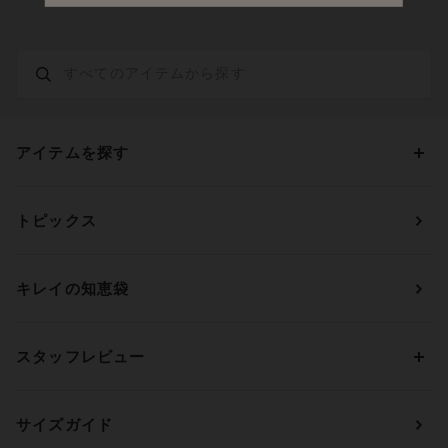
アイテムを探す
カテゴリーから探す
トピックス
ブラジャー
ブランドから探す
ショーツ
ＯＵＲ ＷＡＣＯＡＬ
カップサイズから探す
キレイの知恵袋
ブラジャー&ショーツセット
アンフィ
AAAカップ
アンダーサイズから探す
ブラトップ・カップ付きインナー
ウイング
AAカップ
アンダー60
価格から探す
スタッフレビュー
ガードル・コントロールボトム
ウイング／レシアージュ
Aカップ
アンダー65
ランキングから探す
～1,000円
ランジェリー
ウンナナクール
人気レビュー
Bカップ
アンダー70
セールから探す
1,000円 ～ 2,000円
サイズガイド
肌着・ニットインナー
サルート
人気スタッフ
Cカップ
アンダー75