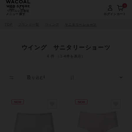
0
メニュー
探す
ログイン
カート
TOP
ブランド一覧
ウイング
サニタリーショーツ
ウイング サニタリーショーツ
4 件
（1-4件を表示）
絞り込む
人気順
NEW
NEW