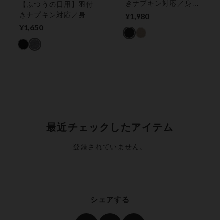
きナプキン対応／身生
【ふつうの日用】羽付
地部綿混（はきこみ丈
きナプキン対応／身生
¥1,980
ふつう）【環境配慮】
地部綿混 ボーイズサ
¥1,650
サニタリーショーツ
ニタリー
最近チェックしたアイテム
登録されていません。
シェアする