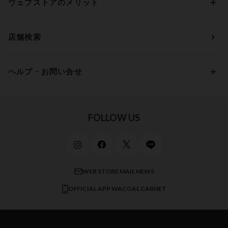
ウェブストアのメリット
パジャマ・ルームウェア
ＹＯＪＯＹ
Eカップ
アンダー85
5,000円 ～ 7,000円
アウターウェア
ワコール
便利なサービス
Fカップ
アンダー90
7,000円 ～ 10,000円
店舗検索
スイムウェア
ワコール／パルファージュ
お得なメールニュース
Gカップ
アンダー95
10,000円 ～ 15,000円
パンプス・シューズ
ワコール／ラゼ
Hカップ
アンダー100
15,000円 ～ 20,000円
ヘルプ・お問い合せ
マタニティ
ワコールサイズオーダー／My Size Collection
Iカップ
アンダー105
20,000円 ～
キッズ・ジュニア
ワコール_ウェブ限定
初めての方へ
Jカップ
アンダー110
スポーツアイテム
ワコール_リラックス＆スリープ
ご利用ガイド
FOLLOW US
ビューティー・コスメ
ワコール_マタニティ
商品に関するご要望
メンズインナーウェア
ワコール／ラブボディ
よくある質問
すべてのアイテムを見る
ブロス バイ ワコールメン
特定商取引法に基づく表記
WEB STORE MAIL NEWS
CW-X
OFFICIAL APP WACOAL CARNET
すべてのブランドを見る