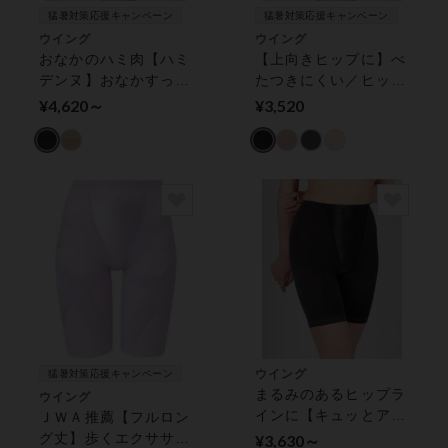
猛暑対策応援キャンペーン
猛暑対策応援キャンペーン
ウイング
ウイング
おなかのハミ肉【ハミ
【上向きヒップに】べ
デンヌ】おなかすっき
たつきにくい／ヒップ
りサポート ガードル
下からお尻を持ち上げ
¥4,620～
¥3,520
（ロング丈）
る【マッチミーガード
ル】 ガードル（ロン
グ丈）
ウイング
猛暑対策応援キャンペーン
まるみのあるヒップラ
ウイング
インに【キュッとアッ
ＪＷＡ推薦【フルロン
プパンツ】 ガードル
グ丈】歩くエクササイ
¥3,630～