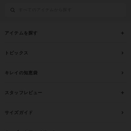
アイテムを探す
カテゴリーから探す
トピックス
ブラジャー
ブランドから探す
ショーツ
ＯＵＲ ＷＡＣＯＡＬ
カップサイズから探す
キレイの知恵袋
ブラジャー&ショーツセット
アンフィ
AAAカップ
アンダーサイズから探す
ブラトップ・カップ付きインナー
ウイング
AAカップ
アンダー60
価格から探す
スタッフレビュー
ガードル・コントロールボトム
ウイング／レシアージュ
Aカップ
アンダー65
ランキングから探す
～1,000円
ランジェリー
ウンナナクール
人気レビュー
Bカップ
アンダー70
セールから探す
1,000円 ～ 2,000円
サイズガイド
肌着・ニットインナー
サルート
人気スタッフ
Cカップ
アンダー75
2,000円 ～ 3,000円
ソックス・レッグウェア
Yue
すべてのレビューを見る
Dカップ
アンダー80
3,000円 ～ 5,000円