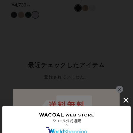
（ロング丈）
ズ！気になるヒップ、
¥4,730～
はいてアップ【スリム
アップパンツ】 ガー
ドル（ロング丈）
最近チェックしたアイテム
登録されていません。
シェアする