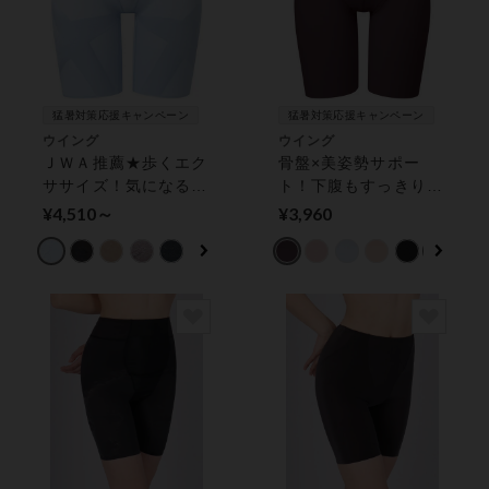
猛暑対策応援キャンペーン
猛暑対策応援キャンペーン
ウイング
ウイング
ＪＷＡ推薦★歩くエク
骨盤×美姿勢サポー
ササイズ！気になるヒ
ト！下腹もすっきり
ップ、はいてアップ
【骨盤ささエール】
¥4,510～
¥3,960
【スリムアップパン
ガードル（ロング丈）
ツ】 ガードル（ロン
グ丈）