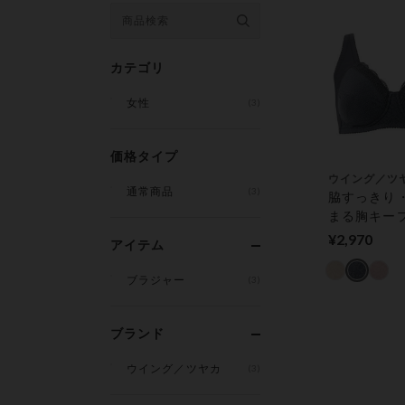
カテゴリ
女性
(3)
価格タイプ
ウイング／ツ
通常商品
(3)
脇すっきり
まる胸キー
プ肌側綿混
¥2,970
アイテム
りが優しい 
プブラ（ノ
ブラジャー
(3)
ーブラ）
ブランド
ウイング／ツヤカ
(3)