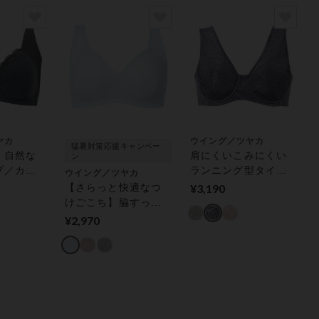
ヤカ
ウイング／ツヤカ
猛暑対策応援キャンペー
・自然な
肩にくいこみにくい
ン
プ／カッ
ランニング型タイプ
ウイング／ツヤカ
で肌あた
【ワイヤー入り】 フ
【さらっと快適なつ
¥3,190
フルカッ
ルカップブラ
けごこち】脇すっき
ンワイヤ
り・自然なまる胸キ
¥2,970
ープ／カップ肌側綿
混で肌あたりが優し
い フルカップブラ
（ノンワイヤーブ
ラ）