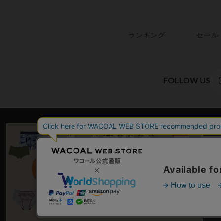
ランキング
セール
FOLLOW US
WACO
© WACOAL CORP. ALL RIGHTS RESERVED.