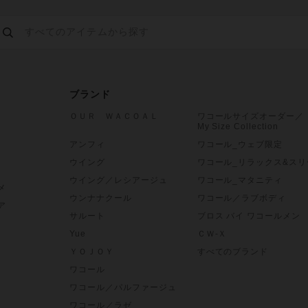
ブランド
ＯＵＲ ＷＡＣＯＡＬ
ワコールサイズオーダー／
My Size Collection
アンフィ
ワコール_ウェブ限定
ウイング
ワコール_リラックス&スリ
ウイング／レシアージュ
ワコール_マタニティ
メ
ウンナナクール
ワコール／ラブボディ
ア
サルート
ブロス バイ ワコールメン
Yue
ＣＷ-Ｘ
ＹＯＪＯＹ
すべてのブランド
ワコール
ワコール／パルファージュ
ワコール／ラゼ