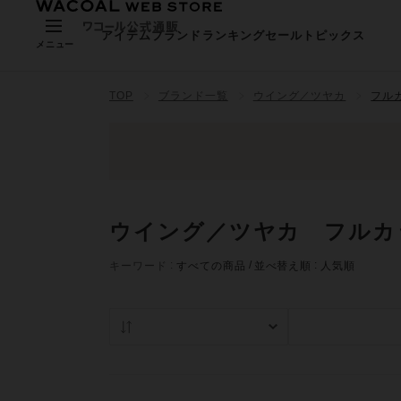
アイテム
ブランド
ランキング
セール
トピックス
メニュー
TOP
ブランド一覧
ウイング／ツヤカ
フル
ウイング／ツヤカ フルカ
キーワード
すべての商品
並べ替え順
人気順
人気順
在庫あり商品の