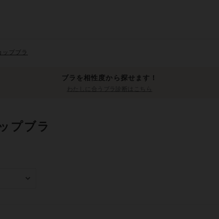
カップブラ
ブラを相性度から探せます！
わたしに合うブラ診断はこちら
ップブラ
み