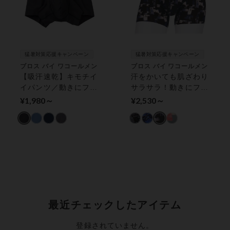
猛暑対策応援キャンペーン
猛暑対策応援キャンペーン
ブロス バイ ワコールメン
ブロス バイ ワコールメン
【吸汗速乾】キモチイ
汗をかいても肌ざわり
イパンツ／動きにフィ
サラサラ！動きにフィ
ット！【Ｓ〜３Ｌ展
ット！ＢＲＯＳのキモ
¥1,980～
¥2,530～
開】ＢＲＯＳ ボクサ
チイイパンツ ボクサ
ーパンツ（前閉じ）
ーパンツ（前閉じ）
最近チェックしたアイテム
登録されていません。