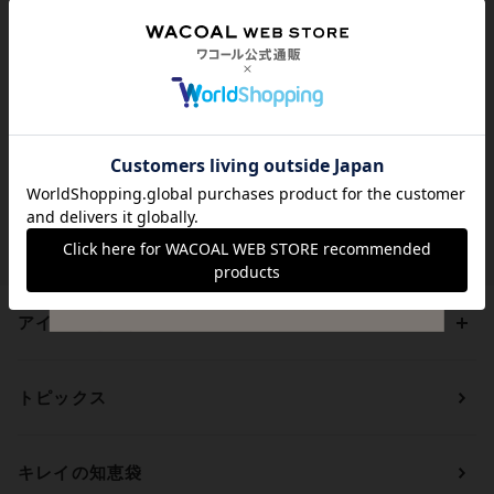
代引き手数料は無料
送料は全国一律599円
（税込）
貯まる・使えるポイント
アイテムを探す
カテゴリーから探す
トピックス
ブラジャー
ブランドから探す
ショーツ
ＯＵＲ ＷＡＣＯＡＬ
カップサイズから探す
キレイの知恵袋
ブラジャー&ショーツセット
アンフィ
AAAカップ