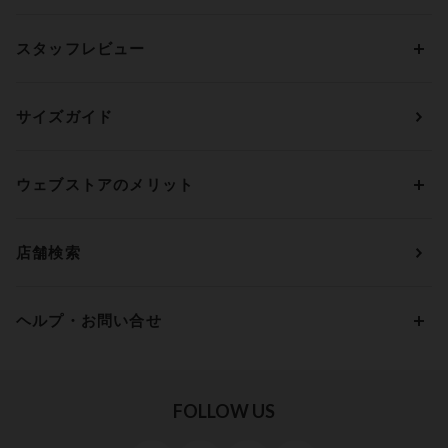
アンダーサイズから探す
ブラトップ・カップ付きインナー
ウイング
AAカップ
アンダー60
価格から探す
スタッフレビュー
ガードル・コントロールボトム
ウイング／レシアージュ
Aカップ
アンダー65
ランキングから探す
～1,000円
ランジェリー
ウンナナクール
人気レビュー
Bカップ
アンダー70
セールから探す
1,000円 ～ 2,000円
サイズガイド
肌着・ニットインナー
サルート
人気スタッフ
Cカップ
アンダー75
2,000円 ～ 3,000円
ソックス・レッグウェア
Yue
すべてのレビューを見る
Dカップ
アンダー80
3,000円 ～ 5,000円
ウェブストアのメリット
パジャマ・ルームウェア
ＹＯＪＯＹ
Eカップ
アンダー85
5,000円 ～ 7,000円
アウターウェア
ワコール
便利なサービス
Fカップ
アンダー90
7,000円 ～ 10,000円
店舗検索
スイムウェア
ワコール／パルファージュ
お得なメールニュース
Gカップ
アンダー95
10,000円 ～ 15,000円
パンプス・シューズ
ワコール／ラゼ
Hカップ
アンダー100
15,000円 ～ 20,000円
ヘルプ・お問い合せ
マタニティ
ワコールサイズオーダー／My Size Collection
Iカップ
アンダー105
20,000円 ～
キッズ・ジュニア
ワコール_ウェブ限定
初めての方へ
Jカップ
アンダー110
スポーツアイテム
ワコール_リラックス＆スリープ
ご利用ガイド
FOLLOW US
ビューティー・コスメ
ワコール_マタニティ
商品に関するご要望