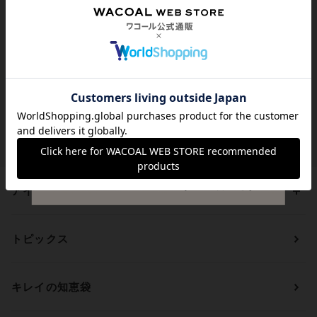
代引き手数料は無料
送料は全国一律599円
（税込）
貯まる・使えるポイント
アイテムを探す
カテゴリーから探す
トピックス
ブラジャー
ブランドから探す
ショーツ
ＯＵＲ ＷＡＣＯＡＬ
カップサイズから探す
キレイの知恵袋
ブラジャー&ショーツセット
アンフィ
AAAカップ
アンダーサイズから探す