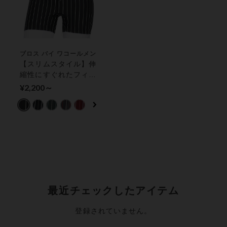
ブロス バイ ワコールメン
【スリムスタイル】伸
縮性にすぐれたフィッ
トトランクス。しめつ
¥2,200～
けすぎず、ダブつかな
い トランクス（前開
き）
最近チェックしたアイテム
登録されていません。