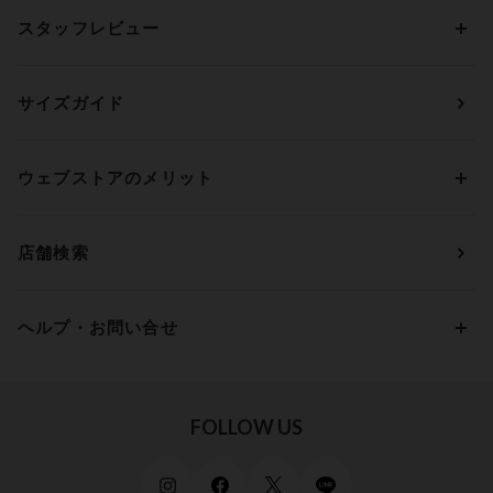
ブラトップ・カップ付きインナー
ウイング
AAカップ
アンダー60
価格から探す
スタッフレビュー
ガードル・コントロールボトム
ウイング／レシアージュ
Aカップ
アンダー65
ランキングから探す
～1,000円
ランジェリー
ウンナナクール
人気レビュー
Bカップ
アンダー70
セールから探す
1,000円 ～ 2,000円
サイズガイド
肌着・ニットインナー
サルート
人気スタッフ
Cカップ
アンダー75
2,000円 ～ 3,000円
ソックス・レッグウェア
Yue
すべてのレビューを見る
Dカップ
アンダー80
3,000円 ～ 5,000円
ウェブストアのメリット
パジャマ・ルームウェア
ＹＯＪＯＹ
Eカップ
アンダー85
5,000円 ～ 7,000円
アウターウェア
ワコール
便利なサービス
Fカップ
アンダー90
7,000円 ～ 10,000円
店舗検索
スイムウェア
ワコール／パルファージュ
お得なメールニュース
Gカップ
アンダー95
10,000円 ～ 15,000円
パンプス・シューズ
ワコール／ラゼ
Hカップ
アンダー100
15,000円 ～ 20,000円
ヘルプ・お問い合せ
マタニティ
ワコールサイズオーダー／My Size Collection
Iカップ
アンダー105
20,000円 ～
キッズ・ジュニア
ワコール_ウェブ限定
初めての方へ
Jカップ
アンダー110
スポーツアイテム
ワコール_リラックス＆スリープ
ご利用ガイド
FOLLOW US
ビューティー・コスメ
ワコール_マタニティ
商品に関するご要望
メンズインナーウェア