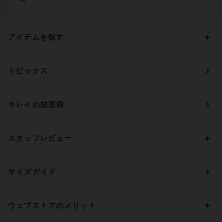
アイテムを探す
カテゴリーから探す
トピックス
ブラジャー
ブランドから探す
ショーツ
ＯＵＲ ＷＡＣＯＡＬ
カップサイズから探す
キレイの知恵袋
ブラジャー&ショーツセット
アンフィ
AAAカップ
アンダーサイズから探す
ブラトップ・カップ付きインナー
ウイング
AAカップ
アンダー60
価格から探す
スタッフレビュー
ガードル・コントロールボトム
ウイング／レシアージュ
Aカップ
アンダー65
ランキングから探す
～1,000円
ランジェリー
ウンナナクール
人気レビュー
Bカップ
アンダー70
セールから探す
1,000円 ～ 2,000円
サイズガイド
肌着・ニットインナー
サルート
人気スタッフ
Cカップ
アンダー75
2,000円 ～ 3,000円
ソックス・レッグウェア
Yue
すべてのレビューを見る
Dカップ
アンダー80
3,000円 ～ 5,000円
ウェブストアのメリット
パジャマ・ルームウェア
ＹＯＪＯＹ
Eカップ
アンダー85
5,000円 ～ 7,000円