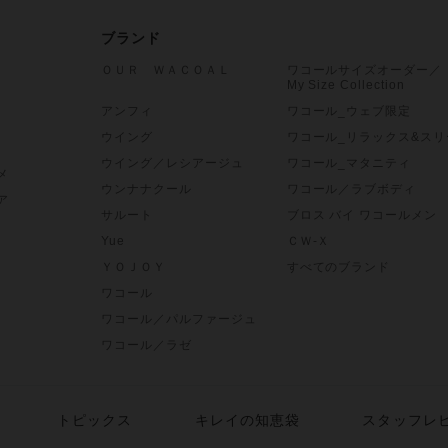
ブランド
ＯＵＲ ＷＡＣＯＡＬ
ワコールサイズオーダー／
My Size Collection
アンフィ
ワコール_ウェブ限定
ウイング
ワコール_リラックス&スリ
ウイング／レシアージュ
ワコール_マタニティ
メ
ウンナナクール
ワコール／ラブボディ
ア
サルート
ブロス バイ ワコールメン
Yue
ＣＷ-Ｘ
ＹＯＪＯＹ
すべてのブランド
ワコール
ワコール／パルファージュ
ワコール／ラゼ
トピックス
キレイの知恵袋
スタッフレ