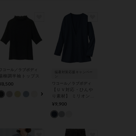
ワコール／ラブボディ
猛暑対策応援キャンペー
楊柳調半袖トップス
ン
¥8,500
ワコール／ラブボディ
【ＵＶ対応・ひんや
り素材】 ミリオンア
イスカーディガン
¥9,900