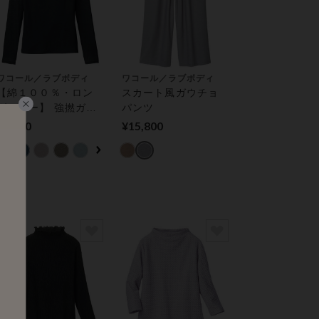
ワコール／ラブボディ
ワコール／ラブボディ
【綿１００％・ロン
スカート風ガウチョ
グセラー】 強撚ガー
パンツ
ゼトップス
¥7,900
¥15,800