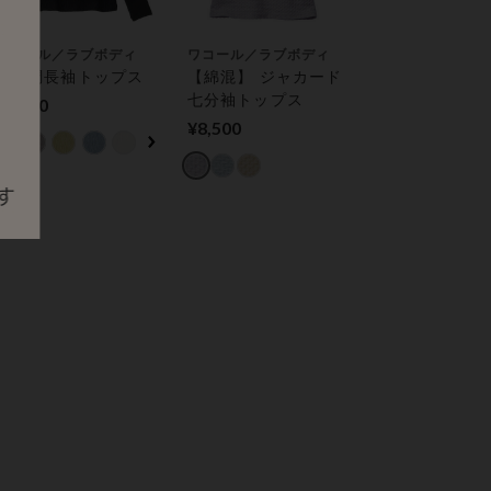
ワコール／ラブボディ
ワコール／ラブボディ
楊柳調長袖トップス
【綿混】 ジャカード
七分袖トップス
¥8,900
¥8,500