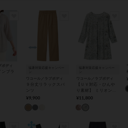
ブボディ
猛暑対策応援キャンペー
猛暑対策応援キャンペー
インブラ
ン
ン
ワコール／ラブボディ
ワコール／ラブボディ
９分丈リラックスパ
【ＵＶ対応・ひんや
ンツ
り素材】 ミリオンア
イス更紗柄チュニッ
¥9,900
¥11,800
ク