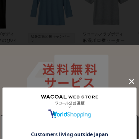
ブボディ
ワコール／ラブボディ
猛暑対策応援キャンペー
びのびパ
麻混ポロ襟セーター
ン
¥13,800
ワコール／ラブボディ
【ＵＶ対応・ひんや
り素材】 ミリオンア
イスハイネックトッ
¥7,500
プス