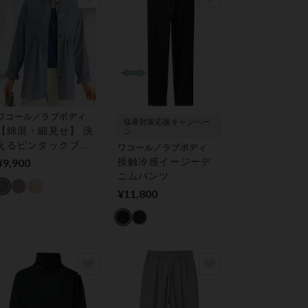
ワコール／ラブボディ
猛暑対策応援キャンペー
【綿混・細見せ】 洗
ン
えるピンタックブラ
ワコール／ラブボディ
ウザー
¥9,900
接触冷感イージーデ
ニムパンツ
¥11,800