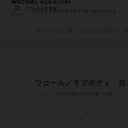
アイテム
ブランド
ランキング
セール
トピックス
メニュー
TOP
ブランド一覧
ワコール／ラブボディ
ワコール／ラブボディ 日
キーワード
すべての商品
並べ替え順
人気順
人気順
在庫あり商品の