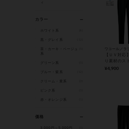
ィ
カラー
ホワイト系
(8)
黒・グレイ系
(12)
茶・カーキ・ベージュ
(5)
ワコール／ラ
系
【ＵＶ対応】
り素材のス
グリーン系
(5)
レギンス
¥4,900
ブルー・紫系
(12)
クリーム・黄系
(3)
ピンク系
(1)
赤・オレンジ系
(1)
価格
3,000円～5,000円
(1)