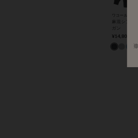
ワコール／ラ
麻混シアー
ガン
¥14,800