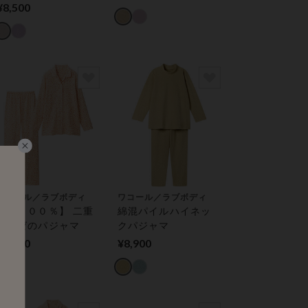
ジャマ
¥8,500
ワコール／ラブボディ
ワコール／ラブボディ
【綿１００％】 二重
綿混パイルハイネッ
ガーゼのパジャマ
クパジャマ
¥9,900
¥8,900