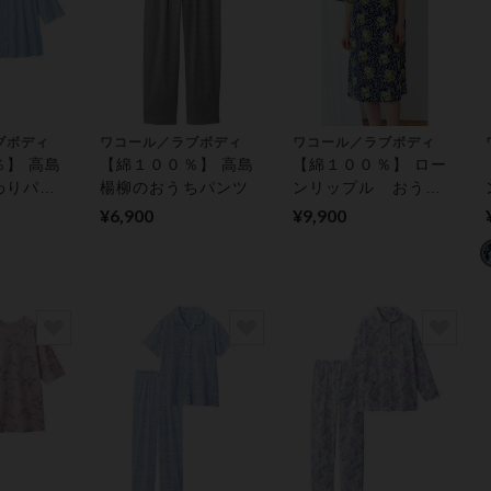
ブボディ
ワコール／ラブボディ
ワコール／ラブボディ
】 高島
【綿１００％】 高島
【綿１００％】 ロー
わりパジ
楊柳のおうちパンツ
ンリップル おうち
ワンピース
¥6,900
¥9,900