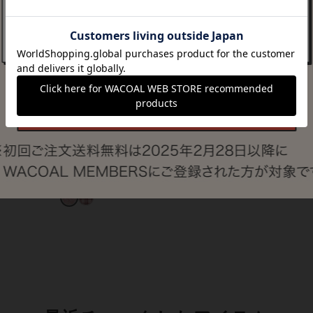
ブボディ
ワコール／ラブボディ
ワコール／ラブボディ
のニット
チェック柄と更紗柄
ジムナストフィール
ャマ
のニットキルトパジ
洗える枕
ャマ
¥9,500
¥13,200