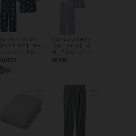
ワコール／ラブボディ
ワコール／ラブボディ
【綿１００％】 ロー
【綿１００％】 花
ンリップル ６分袖
柄 ７分袖パジャマ
パジャマ
¥10,500
¥8,900