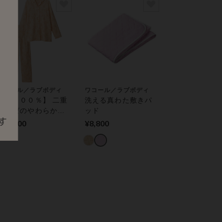
ワコール／ラブボディ
ワコール／ラブボディ
【綿１００％】 二重
洗える真わた敷きパ
ガーゼのやわらかパ
ッド
ジャマ
¥12,300
¥8,800