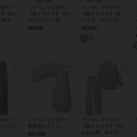
ブボディ
ワコール／ラブボディ
ワコール／ラブボディ
】 綿１
【綿１００％】 ダマ
【綿１００％】 綿１
分袖天竺
スクフラワー柄 楊
００％ ダブルガー
柳パジャマ
ゼのパジャマ
¥8,900
¥9,900
ブボディ
ワコール／ラブボディ
ワコール／ラブボディ
おうちパ
横寝抱きまくら
【綿１００％】 小さ
なお花柄 綿天竺パ
¥11,000