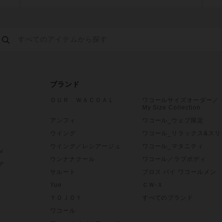
ブランド
ＯＵＲ ＷＡＣＯＡＬ
ワコールサイズオーダー／
My Size Collection
アンフィ
ワコール_ウェブ限定
ウイング
ワコール_リラックス&スリ
ウイング／レシアージュ
ワコール_マタニティ
メ
ウンナナクール
ワコール／ラブボディ
ア
サルート
ブロス バイ ワコールメン
Yue
ＣＷ-Ｘ
ＹＯＪＯＹ
すべてのブランド
ワコール