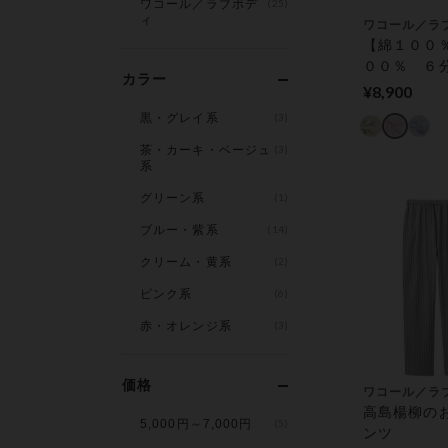
ワコール／ラブボデ
(25)
ィ
ワコール／ラ
【綿１００％
００％ ６
カラー
パジャマ
¥8,900
黒・グレイ系
(3)
茶・カーキ・ベージュ
(3)
系
グリーン系
(1)
ブルー・紫系
(14)
クリーム・黄系
(2)
ピンク系
(6)
赤・オレンジ系
(3)
価格
ワコール／ラ
高島楊柳の
5,000円～7,000円
(5)
ンツ