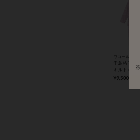
ワコール／ラ
千鳥格子柄
キルトパジ
¥9,500