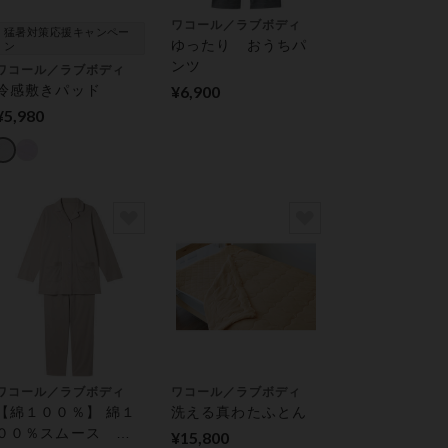
ワコール／ラブボディ
猛暑対策応援キャンペー
ゆったり おうちパ
ン
ンツ
ワコール／ラブボディ
冷感敷きパッド
¥6,900
¥5,980
ワコール／ラブボディ
ワコール／ラブボディ
【綿１００％】 綿１
洗える真わたふとん
００％スムース パ
¥15,800