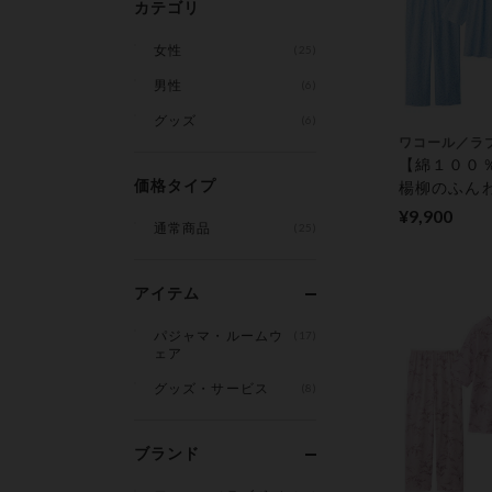
カテゴリ
女性
(25)
男性
(6)
グッズ
(6)
ワコール／ラ
【綿１００％
価格タイプ
楊柳のふん
ャマ
¥9,900
通常商品
(25)
アイテム
パジャマ・ルームウ
(17)
ェア
グッズ・サービス
(8)
ブランド