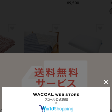
ジャマ
¥9,500
ブボディ
ワコール／ラブボディ
ワコール／ラブボディ
ト
ふんわり６重ガーゼ
トゥルームーンピロ
ケット
ー
¥9,900
¥5,980