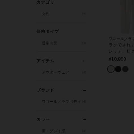
カテゴリ
女性
(4)
価格タイプ
ワコール／ラ
通常商品
(4)
ラクできれ
レッチ、短
あり テーパ
¥10,800
アイテム
ツ
アウターウェア
(4)
ブランド
ワコール／ラブボディ
(4)
カラー
黒・グレイ系
(4)