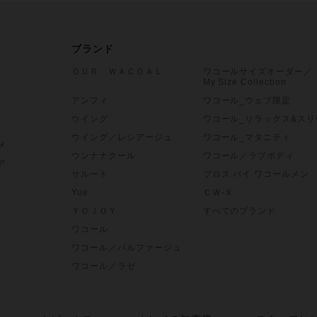
ブランド
ＯＵＲ ＷＡＣＯＡＬ
ワコールサイズオーダー／
My Size Collection
アンフィ
ワコール_ウェブ限定
ウイング
ワコール_リラックス&スリ
ウイング／レシアージュ
ワコール_マタニティ
メ
ウンナナクール
ワコール／ラブボディ
ア
サルート
ブロス バイ ワコールメン
Yue
ＣＷ-Ｘ
ＹＯＪＯＹ
すべてのブランド
ワコール
ワコール／パルファージュ
ワコール／ラゼ