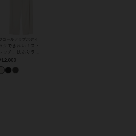
ワコール／ラブボディ
ラクできれい！スト
レッチ、技ありライ
ンで細見せ サイドタ
¥12,800
ックセミワイドパン
ツ