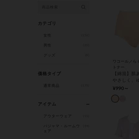
カテゴリ
女性
(156)
男性
(20)
グッズ
(8)
ワコール／ら
トナー
価格タイプ
【綿混】肌
やさしく、
通常商品
(175)
ラクなはき
¥990～
（はきこみ
ショーツ
アイテム
アウターウェア
(55)
パジャマ・ルームウ
(44)
ェア