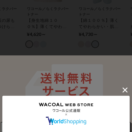
くラクパー
ワコール／らくラクパー
ワコール／らくラクパー
トナー
トナー
販の尿も
【身生地綿１０
【綿１００％】薄く
つけられ
０％】薄くてやわら
てやわらかい・肌あ
付きショ
かい・レース付き涼
たりがやさしい 涼
¥4,620～
¥4,730～
こみ丈深
感肌着 トップス（３
感上ばきパンツ ボト
ツ
分袖）
ムス（ひざ下丈）
くラクパー
ワコール／らくラクパー
猛暑対策応援キャンペー
トナー
ン
ブル乾燥
フィットブラ【パッ
ワコール／らくラクパー