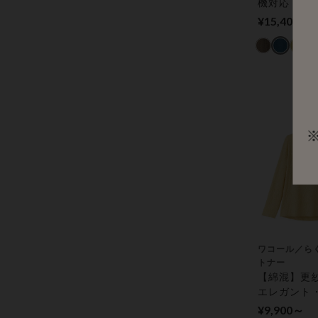
機対応・綿
０％・ブラ
¥15,400～
袖） アウタ
プス
ワコール／ら
トナー
【綿混】更
エレガント
ック（長袖）
¥9,900～