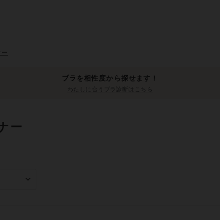
ナー
ブラを相性度から探せます！
わたしに合うブラ診断はこちら
ナー
み