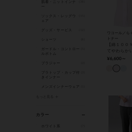
肌着・ニットインナ
(38)
ー
ソックス・レッグウ
(15)
ェア
グッズ・サービス
(12)
ワコール／ら
トナー
ショーツ
(8)
【綿１００
ガードル・コントロー
(5)
てやわらか
ルボトム
着【マジッ
¥6,600～
（Ｒ）】 ト
ブラジャー
(3)
（３分袖）
ブラトップ・カップ付
(3)
きインナー
メンズインナーウェア
(1)
もっと見る
カラー
ホワイト系
(7)