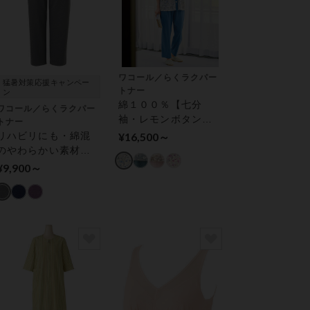
ワコール／らくラクパー
猛暑対策応援キャンペー
トナー
ン
綿１００％【七分
ワコール／らくラクパー
袖・レモンボタン】
トナー
パジャマ
リハビリにも・綿混
¥16,500～
のやわらかい素材の
ボトム（ロング丈）
¥9,900～
アウター パンツ