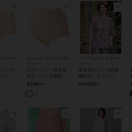
くラクパー
ワコール／らくラクパー
ワコール／らくラクパー
トナー
トナー
あたりが
もれにくい！軽失禁
家庭用タンブル乾燥
ゆったり
対応パッド内蔵型吸
機対応・ブラウス
ごこち
収ショーツ（はきこ
（七分袖） アウタ
¥3,850～
¥14,300～
丈深め）
み丈深め） ショーツ
ー トップス