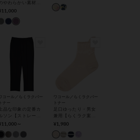
ャマ
のやわらかい素材の
ベスト アウター ト
¥11,000
ップス
ワコール／らくラクパー
ワコール／らくラクパー
トナー
トナー
上品な印象の定番カ
足口ゆったり・男女
ルソン【ストレー
兼用【らくラク案
ト】 アウター パン
内】 ソックス
¥11,000～
¥1,980
ツ