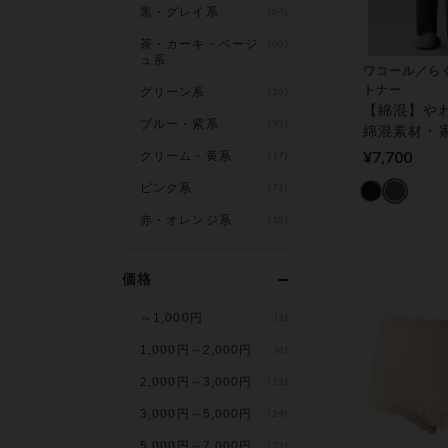
黒・グレイ系
(64)
茶・カーキ・ベージ
(66)
ュ系
ワコール／ら
トナー
グリーン系
(16)
【綿混】や
ブルー・紫系
(92)
綿混素材・
ンブル乾燥
¥7,700
クリーム・黄系
(17)
（ロング丈）
ピンク系
(71)
ウェア
赤・オレンジ系
(18)
価格
～1,000円
(1)
1,000円～2,000円
(6)
2,000円～3,000円
(11)
3,000円～5,000円
(24)
5,000円～7,000円
(31)