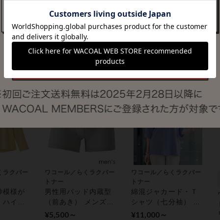
１０
チンボタン】 ノンワ
トナー
ウス（長
イヤーブラ
腰部保護ベルト（男
¥6,600～
ー トッ
女兼用） サポーター
¥9,900～
くラクパー
ワコール／らくラクパー
ワコール／らくラクパー
トナー
トナー
紗模様が
男性用パッド内蔵型
綿混ジャカード・Ｔ
・ハイネ
（前あき） メンズ吸
シャツ（七分袖） ア
 アウタ
収パンツ
ウター トップス
¥5,500～
¥11,000～