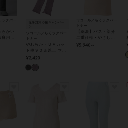
くラクパー
ワコール／らくラクパー
猛暑対策応援キャンペー
トナー
ン
わらかい
【綿混】バスト部分
ワコール／らくラクパー
家庭用タ
二重仕様・やさしい
トナー
機対応
肌あたり トップス
やわらか・ＵＶカッ
¥5,940～
 ルーム
（ノースリーブ）
ト率９０％以上 マル
チウォーマー
¥2,420