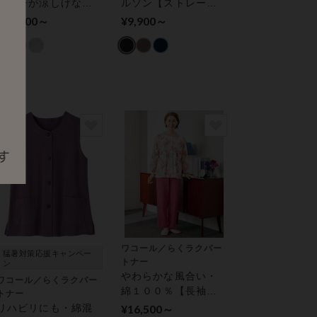
カラーが涼しげな雰
ルソン【ストレー
囲気（七分袖） アウ
ト】 アウター パン
¥11,000～
¥9,900～
ター トップス
ツ
ワコール／らくラクパー
猛暑対策応援キャンペー
トナー
ン
やわらかな風合い・
ワコール／らくラクパー
綿１００％【長袖・
トナー
レモンボタン】 パジ
リハビリにも・綿混
¥16,500～