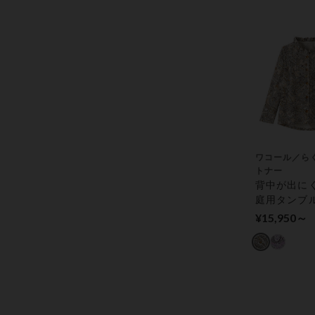
ワコール／ら
トナー
背中が出に
庭用タンブ
対応・ブラ
¥15,950～
袖） アウタ
プス