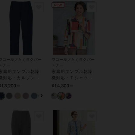
NEW
ワコール／らくラクパー
ワコール／らくラクパー
トナー
トナー
家庭用タンブル乾燥
家庭用タンブル乾燥
機対応・カルソン
機対応・Ｔシャツ
【ストレート】 アウ
（長袖） アウター
¥13,200～
¥14,300～
ター パンツ
トップス