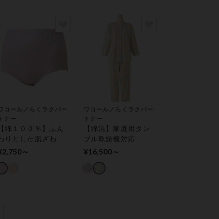
ワコール／らくラクパー
ワコール／らくラクパー
トナー
トナー
【綿１００％】ふん
【綿混】家庭用タン
わりとした肌ざわり
ブル乾燥機対応
の接結ニット素材
【長袖・レモンボタ
¥2,750～
¥16,500～
（はきこみ丈深め）
ン】 パジャマ
ショーツ