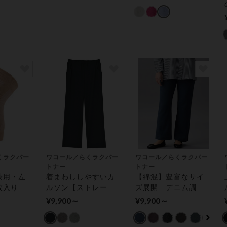
ス
くラクパー
ワコール／らくラクパー
ワコール／らくラクパー
トナー
トナー
兼用・左
着まわししやすいカ
【綿混】豊富なサイ
枚入り】
ルソン【ストレー
ズ展開 デニム調の
ー サポ
ト】 アウター パン
定番カルソン【スト
¥9,900～
¥9,900～
ツ
レート】 アウター
パンツ