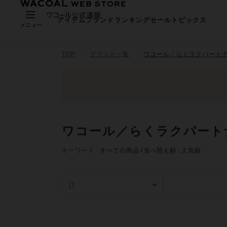
アイテム
ブランド
ランキング
セール
トピックス
メニュー
TOP
ブランド一覧
ワコール／らくラクパート
ワコール／らくラクパート
キーワード
すべての商品
並べ替え順
人気順
人気順
在庫あり商品の