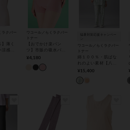
くラクパー
ワコール／らくラクパー
猛暑対策応援キャンペー
トナー
ン
％】薄く
【おでかけ楽パン
ワコール／らくラクパー
い涼感肌
ツ】市販の吸水パッ
トナー
クテープ
ドに対応 ボトムス
¥4,180
綿１００％・肌ばな
ップス
（１分丈）
れのよい素材【八分
袖・レモンボタン】
¥15,400
パジャマ