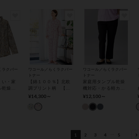
くラクパー
ワコール／らくラクパー
ワコール／らくラクパー
トナー
トナー
くい・家
【綿１００％】北欧
家庭用タンブル乾燥
ル乾燥機
調プリント柄 【長
機対応・かる軽カル
ウス（長
袖・レモンボタン】
ソン【ストレート】
¥14,300～
¥12,100～
ー トッ
パジャマ
アウター パンツ
...
1
2
3
4
5