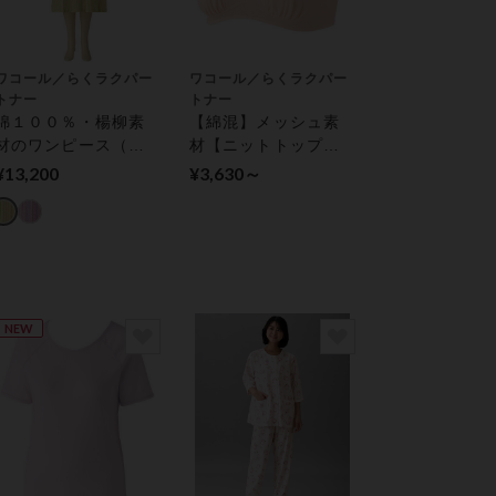
ワコール／らくラクパー
ワコール／らくラクパー
トナー
トナー
綿１００％・楊柳素
【綿混】メッシュ素
材のワンピース（八
材【ニットトップ】
分袖） ルームウェア
ハーフトップ
¥13,200
¥3,630～
NEW