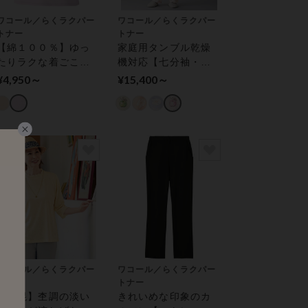
ワコール／らくラクパー
ワコール／らくラクパー
トナー
トナー
【綿１００％】ゆっ
家庭用タンブル乾燥
たりラクな着ごこ
機対応【七分袖・レ
ち・家庭用タンブル
モンボタン】 パジ
¥4,950～
¥15,400～
乾燥機対応・肌着 ト
ャマ
ップス（３分袖）
ワコール／らくラクパー
ワコール／らくラクパー
トナー
トナー
【綿混】杢調の淡い
きれいめな印象のカ