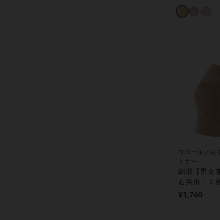
ー トップ
ワコール／ら
トナー
綿混【男女
右共用・１
ひざサポータ
¥1,760
ーター