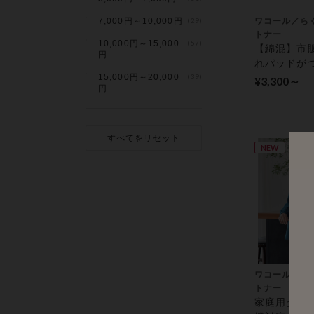
7,000円～10,000円
(29)
ワコール／ら
トナー
10,000円～15,000
(57)
【綿混】市
円
れパッドが
15,000円～20,000
(39)
る！防水布
¥3,300～
円
ーツ（はき
め） ショー
すべてをリセット
NEW
ワコール／ら
トナー
家庭用タン