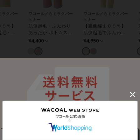
くラクパー
ワコール／らくラクパー
ワコール／らくラクパー
トナー
トナー
００％】
肌側起毛・ふんわり
【肌側綿１００％】
起毛・ふ
あったか ボトムス
肌側起毛でふんわり
か トッ
（ひざ下丈）
あったか 綿混 ボト
¥4,400～
¥4,950～
袖）
ムス（足首丈）
最近チェックしたアイテム