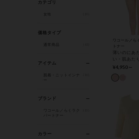
カテゴリ
女性
(10)
価格タイプ
ワコール／ら
通常商品
(10)
トナー
薄いのにあ
い・肌あた
アイテム
しい【上ば
¥4,950～
ツ】家庭用
肌着・ニットインナ
(10)
乾燥機対応 
ー
（足首丈）
ブランド
ワコール／らくラク
(10)
パートナー
カラー