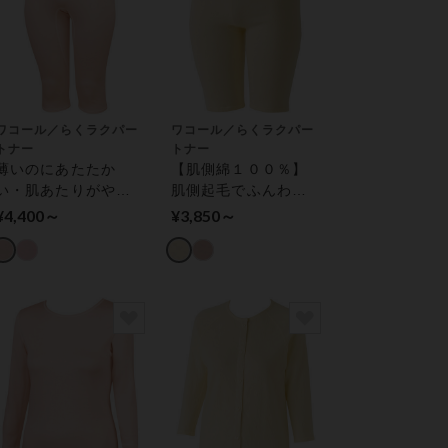
ワコール／らくラクパー
ワコール／らくラクパー
トナー
トナー
薄いのにあたたか
【肌側綿１００％】
い・肌あたりがやさ
肌側起毛でふんわり
しい【上ばきパン
あったか 綿混 ボト
¥4,400～
¥3,850～
ツ】家庭用タンブル
ムス（ひざ上丈）
乾燥機対応 ボトムス
（ひざ下丈）