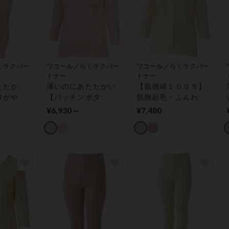
くラクパー
ワコール／らくラクパー
ワコール／らくラクパー
トナー
トナー
たたか
薄いのにあたたかい
【肌側綿１００％】
りがやさ
【パッチンボタ
肌側起毛・ふんわり
きパン
ン】・家庭用タンブ
あったか【マジック
¥6,930～
¥7,480
タンブル
ル乾燥機対応 トップ
テープ（Ｒ）】綿混
ボトムス
ス（８分袖）
トップス（８分袖）