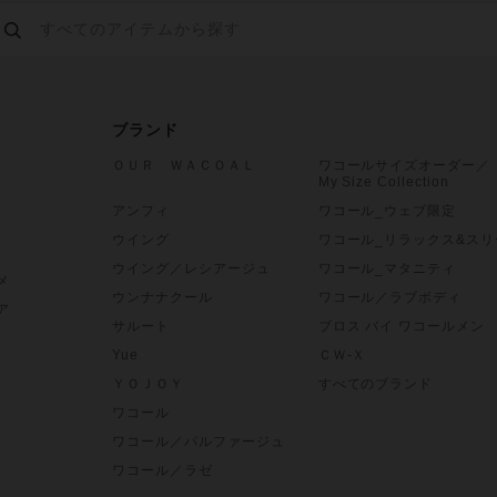
ブランド
ＯＵＲ ＷＡＣＯＡＬ
ワコールサイズオーダー／
My Size Collection
アンフィ
ワコール_ウェブ限定
ウイング
ワコール_リラックス&スリ
ウイング／レシアージュ
ワコール_マタニティ
メ
ウンナナクール
ワコール／ラブボディ
ア
サルート
ブロス バイ ワコールメン
Yue
ＣＷ-Ｘ
ＹＯＪＯＹ
すべてのブランド
ワコール
ワコール／パルファージュ
ワコール／ラゼ