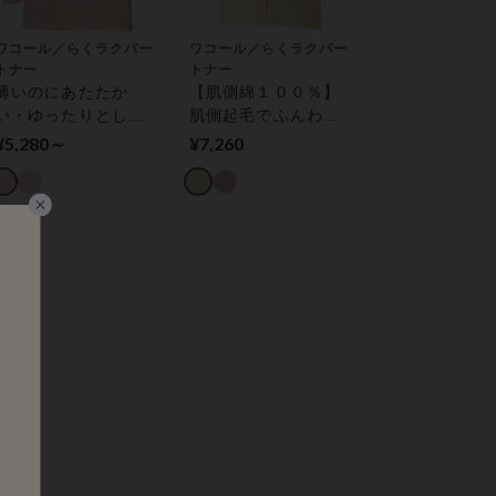
ワコール／らくラクパー
ワコール／らくラクパー
トナー
トナー
薄いのにあたたか
【肌側綿１００％】
い・ゆったりとした
肌側起毛でふんわり
袖ぐり・肌あたりが
あったか【パッチン
¥5,280～
¥7,260
やさしい［家庭用タ
ボタン】綿混 トップ
ンブル乾燥機対応］
ス（８分袖）
トップス（８分袖）