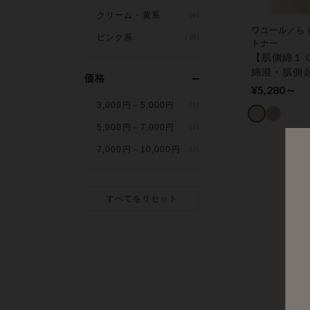
クリーム・黄系
(6)
ワコール／ら
ピンク系
(10)
トナー
【肌側綿１
綿混・肌側
価格
んわりあった
¥5,280～
プス（８分
3,000円～5,000円
(5)
5,000円～7,000円
(5)
7,000円～10,000円
(3)
すべてをリセット