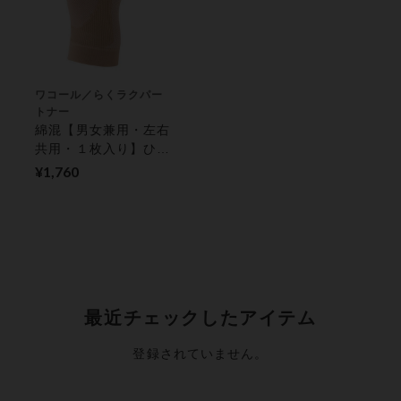
ワコール／らくラクパー
トナー
綿混【男女兼用・左右
共用・１枚入り】ひざ
サポーター サポータ
¥1,760
ー
最近チェックしたアイテム
登録されていません。