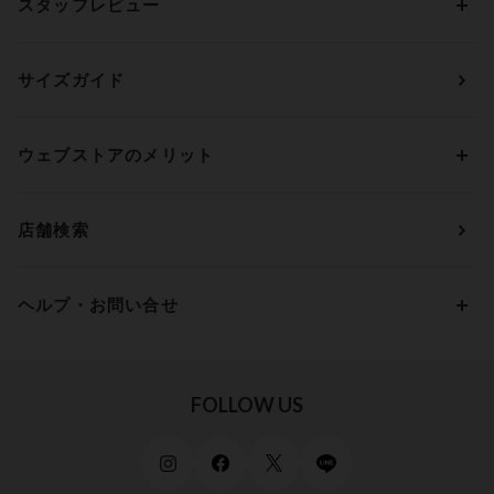
スタッフレビュー
ガードル・コントロールボトム
ウイング／レシアージュ
Aカップ
アンダー65
ランキングから探す
～1,000円
ランジェリー
ウンナナクール
人気レビュー
Bカップ
アンダー70
セールから探す
1,000円 ～ 2,000円
サイズガイド
肌着・ニットインナー
サルート
人気スタッフ
Cカップ
アンダー75
2,000円 ～ 3,000円
ソックス・レッグウェア
Yue
すべてのレビューを見る
Dカップ
アンダー80
3,000円 ～ 5,000円
ウェブストアのメリット
パジャマ・ルームウェア
ＹＯＪＯＹ
Eカップ
アンダー85
5,000円 ～ 7,000円
アウターウェア
ワコール
便利なサービス
Fカップ
アンダー90
7,000円 ～ 10,000円
店舗検索
スイムウェア
ワコール／パルファージュ
お得なメールニュース
Gカップ
アンダー95
10,000円 ～ 15,000円
パンプス・シューズ
ワコール／ラゼ
Hカップ
アンダー100
15,000円 ～ 20,000円
ヘルプ・お問い合せ
マタニティ
ワコールサイズオーダー／My Size Collection
Iカップ
アンダー105
20,000円 ～
キッズ・ジュニア
ワコール_ウェブ限定
初めての方へ
Jカップ
アンダー110
スポーツアイテム
ワコール_リラックス＆スリープ
ご利用ガイド
FOLLOW US
ビューティー・コスメ
ワコール_マタニティ
商品に関するご要望
メンズインナーウェア
ワコール／ラブボディ
よくある質問