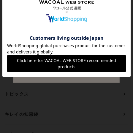
送料は全国一律599円
（税込）
貯まる・使えるポイント
アイテムを探す
カテゴリーから探す
トピックス
ブラジャー
ブランドから探す
ショーツ
ＯＵＲ ＷＡＣＯＡＬ
カップサイズから探す
キレイの知恵袋
ブラジャー&ショーツセット
アンフィ
AAAカップ
アンダーサイズから探す
ブラトップ・カップ付きインナー
ウイング
AAカップ
アンダー60
価格から探す