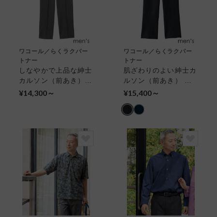
ワコール／らくラクパー
ワコール／らくラクパー
トナー
トナー
しなやかで上品な紳士
肌ざわりのよい紳士カ
カルソン（前あき）
ルソン（前あき） メ
メンズアウター（パン
ンズアウター（パン
¥14,300～
¥15,400～
ツ）
ツ）