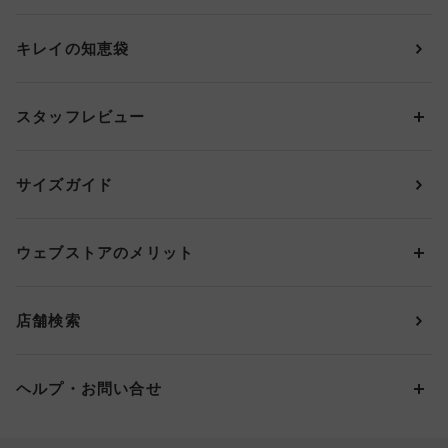
ショーツ
ＯＵＲ ＷＡＣＯＡＬ
カップサイズから探す
キレイの知恵袋
ブラジャー&ショーツセット
アンフィ
AAAカップ
アンダーサイズから探す
ブラトップ・カップ付きインナー
ウイング
AAカップ
アンダー60
価格から探す
スタッフレビュー
ガードル・コントロールボトム
ウイング／レシアージュ
Aカップ
アンダー65
ランキングから探す
～1,000円
ランジェリー
ウンナナクール
人気レビュー
Bカップ
アンダー70
セールから探す
1,000円 ～ 2,000円
サイズガイド
肌着・ニットインナー
サルート
人気スタッフ
Cカップ
アンダー75
2,000円 ～ 3,000円
ソックス・レッグウェア
Yue
すべてのレビューを見る
Dカップ
アンダー80
3,000円 ～ 5,000円
ウェブストアのメリット
パジャマ・ルームウェア
ＹＯＪＯＹ
Eカップ
アンダー85
5,000円 ～ 7,000円
アウターウェア
ワコール
便利なサービス
Fカップ
アンダー90
7,000円 ～ 10,000円
店舗検索
スイムウェア
ワコール／パルファージュ
お得なメールニュース
Gカップ
アンダー95
10,000円 ～ 15,000円
パンプス・シューズ
ワコール／ラゼ
Hカップ
アンダー100
15,000円 ～ 20,000円
ヘルプ・お問い合せ
マタニティ
ワコールサイズオーダー／My Size Collection
Iカップ
アンダー105
20,000円 ～
キッズ・ジュニア
ワコール_ウェブ限定
初めての方へ
Jカップ
アンダー110