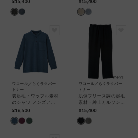
¥15,400
¥15,400
ウター（パンツ）
ワコール／らくラクパー
ワコール／らくラクパー
トナー
トナー
表起毛・ワッフル素材
肌側フリース調の起毛
のシャツ メンズアウ
素材・紳士カルソン
タートップス
（前あき） メンズア
¥16,500
¥15,400
ウター（パンツ）