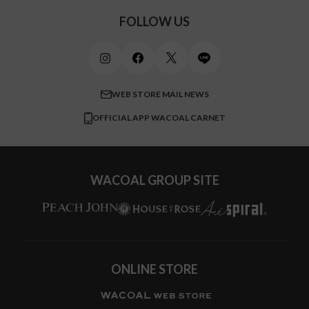
スポーツアイテム
ワコール_リラックス＆スリープ
ご利用ガイド
FOLLOW US
ビューティー・コスメ
ワコール_マタニティ
商品に関するご要望
メンズインナーウェア
ワコール／ラブボディ
よくある質問
すべてのアイテムを見る
ブロス バイ ワコールメン
特定商取引法に基づく表記
WEB STORE MAIL NEWS
CW-X
OFFICIAL APP WACOAL CARNET
すべてのブランドを見る
WACOAL GROUP SITE
ONLINE STORE