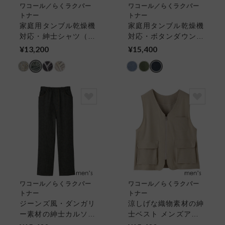
ワコール／らくラクパー
ワコール／らくラクパー
トナー
トナー
家庭用タンブル乾燥機
家庭用タンブル乾燥機
対応・紳士シャツ（五
対応・ボタンダウンシ
分袖） メンズアウタ
ャツ メンズアウター
¥13,200
¥15,400
ートップス
トップス
ワコール／らくラクパー
ワコール／らくラクパー
トナー
トナー
ジーンズ風・ダンガリ
涼しげな織物素材の紳
ー素材の紳士カルソン
士ベスト メンズアウ
（前あき） メンズア
タートップス