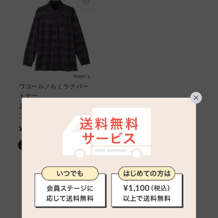
ワコール／らくラクパー
トナー
おしゃれなボタンダウ
ンシャツ メンズアウ
タートップス
¥17,600