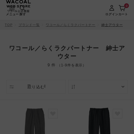
0
メニュー
探す
ログイン
カート
TOP
ブランド一覧
ワコール／らくラクパートナー
紳士アウター
ワコール／らくラクパートナー 紳士ア
ウター
9 件
（1-9件を表示）
絞り込む
人気順