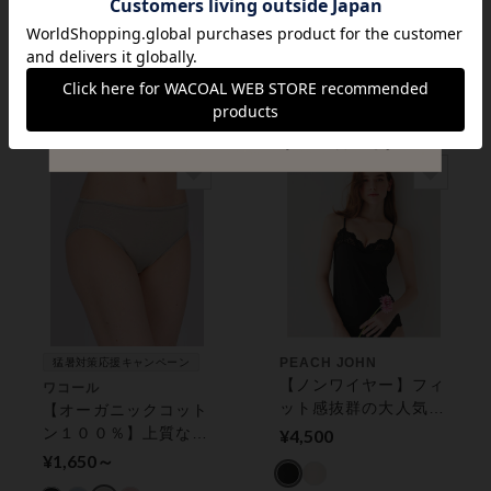
インナーでも、アウタ
カップインショートキ
ーでもＯＫ！背中魅せ
ャミソール アウタ
アウターとの組み合わ
ー トップス（カップ
¥3,990
¥8,250
せにも♪ ブラトップ
付き）
PEACH JOHN
猛暑対策応援キャンペーン
【ノンワイヤー】フィ
ワコール
ット感抜群の大人気ブ
【オーガニックコット
ラキャミ。いつでもジ
ン１００％】上質な光
¥4,500
ャストブラキャミソー
沢感ふつう丈 ショー
¥1,650～
ルコンフォート カッ
ツ