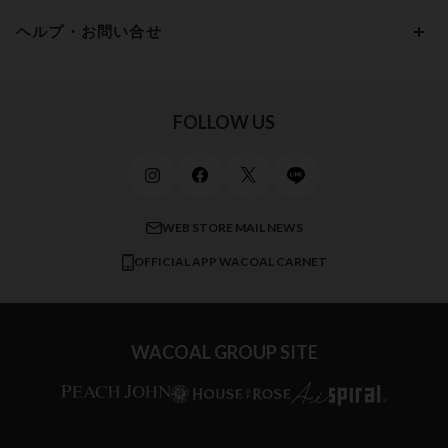
パンプス・シューズ
ワコール／ラゼ
Hカップ
アンダー100
15,000円 ～ 20,000円
ヘルプ・お問い合せ
マタニティ
ワコールサイズオーダー／My Size Collection
Iカップ
アンダー105
20,000円 ～
キッズ・ジュニア
ワコール_ウェブ限定
初めての方へ
Jカップ
アンダー110
スポーツアイテム
ワコール_リラックス＆スリープ
ご利用ガイド
FOLLOW US
ビューティー・コスメ
ワコール_マタニティ
商品に関するご要望
メンズインナーウェア
ワコール／ラブボディ
よくある質問
すべてのアイテムを見る
ブロス バイ ワコールメン
特定商取引法に基づく表記
WEB STORE MAIL NEWS
CW-X
OFFICIAL APP WACOAL CARNET
すべてのブランドを見る
WACOAL GROUP SITE