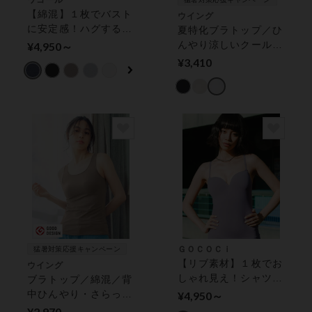
ワコール
【綿混】１枚でバスト
ウイング
に安定感！ハグするブ
夏特化ブラトップ／ひ
ラトップ カップ付き
んやり涼しいクールメ
¥4,950～
インナー
ッシュタイプ／汗取り
¥3,410
付き／抗菌防臭加工
【シンクロブラトッ
プ】 ブラトップ
ＧＯＣＯＣｉ
猛暑対策応援キャンペーン
【リブ素材】１枚でお
ウイング
しゃれ見え！シャツや
ブラトップ／綿混／背
シースルーとの着合わ
中ひんやり・さらっと
¥4,950～
せにも カップ付きイ
快適／Ｓ〜５Ｌ【シン
¥2,970