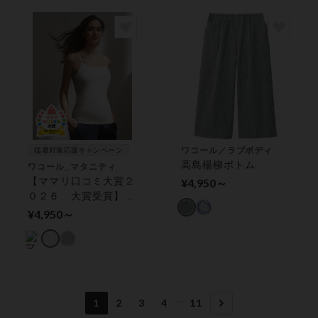
き）
ワコール／ラブボディ
猛暑対策応援キャンペーン
高島楊柳ボトム
ワコール_マタニティ
【ママリ口コミ大賞２
¥4,950～
０２６ 大賞受賞】快
適！授乳しやすいブラ
¥4,950～
トップ★Ａｉｒスルー
ブラトップｆｏｒママ
マタニティブラトップ
（産前・産後）
...
1
2
3
4
11