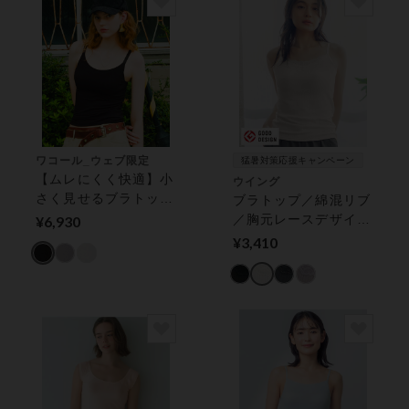
ワコール_ウェブ限定
猛暑対策応援キャンペーン
【ムレにくく快適】小
ウイング
さく見せるブラトップ
ブラトップ／綿混リブ
カップ付きインナー
／胸元レースデザイン
¥6,930
でアウターライク／背
¥3,410
中のラインすっきり
【シンクロブラトッ
プ】 カップ付きイン
ナー