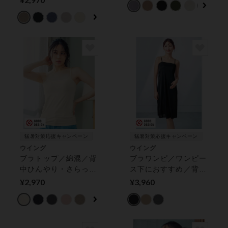
ンナー
クロブラトップ】 カ
ップ付きインナー
猛暑対策応援キャンペーン
猛暑対策応援キャンペーン
ウイング
ウイング
ブラトップ／綿混／背
ブラワンピ／ワンピー
中ひんやり・さらっと
ス下におすすめ／背中
快適／Ｓ〜４Ｌ【シン
ひんやり・さらっと快
¥2,970
¥3,960
クロブラトップ】アン
適／スリップ【シンク
ダーがラク カップ付
ロブラワンピ】 カッ
きインナー
プ付きインナー