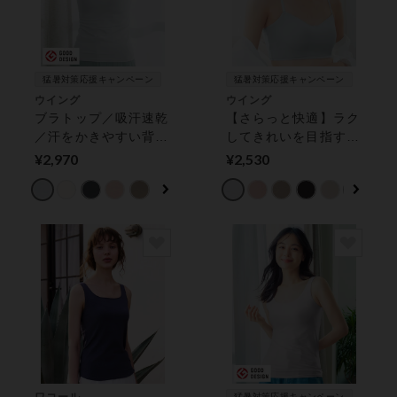
猛暑対策応援キャンペーン
猛暑対策応援キャンペーン
ウイング
ウイング
ブラトップ／吸汗速乾
【さらっと快適】ラク
／汗をかきやすい背中
してきれいを目指す！
もひんやり涼しい／
しめつけが苦手な方に
¥2,970
¥2,530
Ｓ〜４Ｌ展開【シンク
おすすめ【シンクロハ
ロブラトップ】 カッ
ーフトップ】 ハーフ
プ付きインナー
トップ
猛暑対策応援キャンペーン