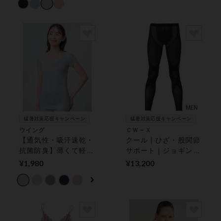
プ付インナー
猛暑対策応援キャンペーン
猛暑対策応援キャンペーン
ウイング
ＣＷ－Ｘ
【通気性・吸汗速乾・
クール｜ひざ・股関節
抗菌防臭】薄くて軽
サポート｜ジョギン
い！綿の贅沢オーガニ
グ・ウォーキングに｜
¥1,980
¥13,200
ックフラットタイプ
スポーツタイツ
【環境配慮】 トップ
ス（２分袖）