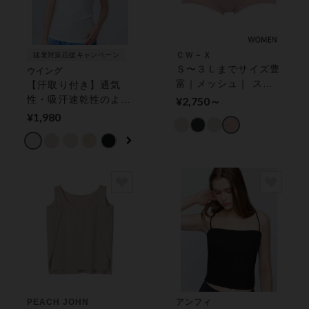
ＣＷ－Ｘ
猛暑対策応援キャンペーン
Ｓ〜３Ｌまでサイズ豊
ウイング
富｜メッシュ｜ スポ
【汗取り付き】通気
ーツショーツ
性・吸汗速乾性のよい
¥2,750～
素材 さらっと快適に
¥1,980
汗・ムレ対策【綿の贅
沢オーガニック】 ト
ップス（２分袖）
PEACH JOHN
アンフィ