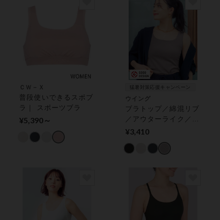
ＣＷ－Ｘ
猛暑対策応援キャンペーン
普段使いできるスポブ
ウイング
ラ｜ スポーツブラ
ブラトップ／綿混リブ
／アウターライク／胸
¥5,390～
元高め【シンクロブラ
¥3,410
トップ】★近藤千尋さ
ん着用★ カップ付き
インナー