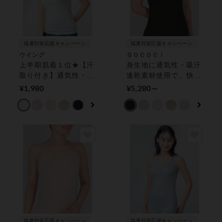
猛暑対策応援キャンペーン
猛暑対策応援キャンペーン
ウイング
ＧＯＣＯＣｉ
上半期肌着１位★【汗
身生地に通気性・吸汗
取り付き】通気性・吸
速乾素材使用で、快適
汗速乾性のよい快適素
な肌ざわり【涼感】
¥1,980
¥5,280～
材で汗・ムレ対策【綿
カップ付きインナー
の贅沢オーガニック】
ノースリーブ
猛暑対策応援キャンペーン
猛暑対策応援キャンペーン