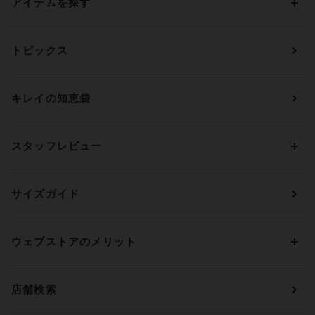
アイテムを探す
カテゴリーから探す
トピックス
ブラジャー
ブランドから探す
ショーツ
ＯＵＲ ＷＡＣＯＡＬ
カップサイズから探す
キレイの知恵袋
ブラジャー&ショーツセット
アンフィ
AAAカップ
アンダーサイズから探す
ブラトップ・カップ付きインナー
ウイング
AAカップ
アンダー60
価格から探す
スタッフレビュー
ガードル・コントロールボトム
ウイング／レシアージュ
Aカップ
アンダー65
ランキングから探す
～1,000円
ランジェリー
ウンナナクール
人気レビュー
Bカップ
アンダー70
セールから探す
1,000円 ～ 2,000円
サイズガイド
肌着・ニットインナー
サルート
人気スタッフ
Cカップ
アンダー75
2,000円 ～ 3,000円
ソックス・レッグウェア
Yue
すべてのレビューを見る
Dカップ
アンダー80
3,000円 ～ 5,000円
ウェブストアのメリット
パジャマ・ルームウェア
ＹＯＪＯＹ
Eカップ
アンダー85
5,000円 ～ 7,000円
アウターウェア
ワコール
便利なサービス
Fカップ
アンダー90
7,000円 ～ 10,000円
店舗検索
スイムウェア
ワコール／パルファージュ
お得なメールニュース
Gカップ
アンダー95
10,000円 ～ 15,000円