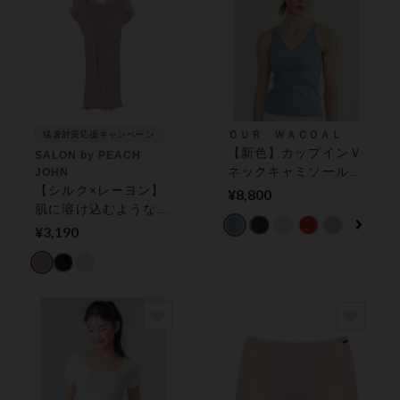
ＯＵＲ ＷＡＣＯＡＬ
猛暑対策応援キャンペーン
【新色】カップインＶ
SALON by PEACH
ネックキャミソール
JOHN
【シルク×レーヨン】
アウター トップス
¥8,800
肌に溶け込むようなな
（カップ付き）
めらかさで肌ざわり抜
¥3,190
群。シルクレーヨンキ
ャミソール キャミソ
ール