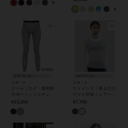
付き）
猛暑対策応援キャンペーン
猛暑対策応援キャンペーン
ＣＷ－Ｘ
ＣＷ－Ｘ
クール｜ひざ・股関節
ウィメンズ｜着るだけ
サポート｜ジョギン
でＵＶ対策｜シアー切
グ・ウォーキングに｜
り替え｜ スポーツイ
¥13,200
¥7,700
スポーツタイツ
ンナー