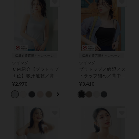
猛暑対策応援キャンペーン
猛暑対策応援キャンペーン
ウイング
ウイング
ＣＭ紹介【ブラトップ
ブラトップ／綿混／ス
１位】吸汗速乾／背中
トラップ細め／背中ひ
もひんやり涼しい【シ
んやり・さらっと快適
¥2,970
¥3,410
ンクロブラトップ】★
【シンクロブラトッ
近藤千尋さん着用★
プ】★近藤千尋さん着
カップ付きインナー
用 カップ付きインナ
ー