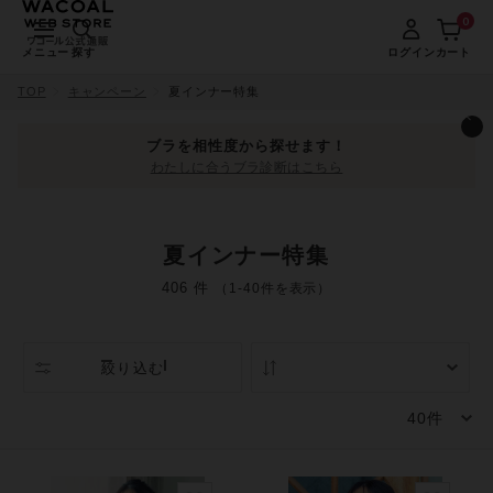
0
メニュー
探す
ログイン
カート
TOP
キャンペーン
夏インナー特集
ブラを相性度から探せます！
わたしに合うブラ診断はこちら
夏インナー特集
406 件
（1-40件を表示）
絞り込む
人気順