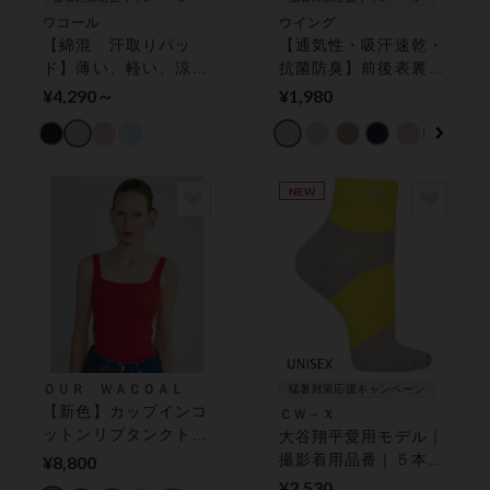
ワコール
ウイング
【綿混 汗取りパッ
【通気性・吸汗速乾・
ド】薄い、軽い、涼し
抗菌防臭】前後表裏着
い キャミソール
用ＯＫ★綿の贅沢オー
¥4,290～
¥1,980
ガニックフラットタイ
プ【環境配慮】 ノー
スリーブ
NEW
ＯＵＲ ＷＡＣＯＡＬ
猛暑対策応援キャンペーン
【新色】カップインコ
ＣＷ－Ｘ
ットンリブタンクトッ
大谷翔平愛用モデル｜
プ／Ｓ〜Ｌ＋ アウタ
撮影着用品番｜５本指
¥8,800
ー トップス（カップ
｜ ソックス
¥2,530