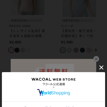
猛暑対策応援キャンペーン
猛暑対策応援キャンペーン
PEACH JOHN
ウイング
【ＬＬサイズ追加】吸
【通気性・吸汗速乾・
水速乾＆接触冷感機能
抗菌防臭】薄くて軽
の生地で涼しく。クー
い！綿の贅沢オーガニ
¥2,400
¥1,980
リッシュタンクトップ
ックフラットタイプ
（ワキ汗パッド付き）
【環境配慮】 キャミ
タンクトップ
ソール
アンフィ
ＯＵＲ ＷＡＣＯＡＬ