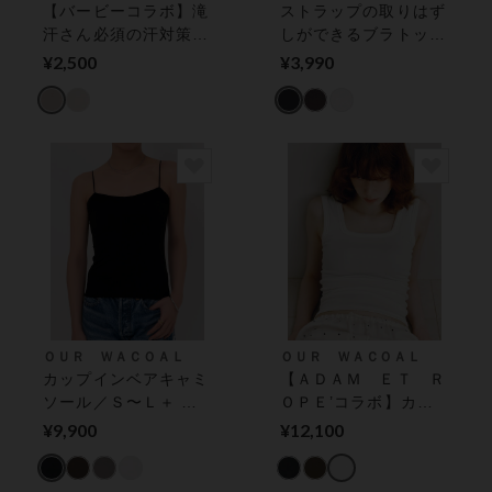
【バービーコラボ】滝
ストラップの取りはず
汗さん必須の汗対策イ
しができるブラトップ
ンナー。激汗ＯＫ！汗
ベアトップ
¥2,500
¥3,990
取りレスキュータンク
トップ インナー
ＯＵＲ ＷＡＣＯＡＬ
ＯＵＲ ＷＡＣＯＡＬ
カップインベアキャミ
【ＡＤＡＭ ＥＴ Ｒ
ソール／Ｓ〜Ｌ＋ ア
ＯＰＥ’コラボ】カッ
ウター トップス（カ
プインベアテレコタン
¥9,900
¥12,100
ップ付き）
クトップ アウター
トップス（カップ付