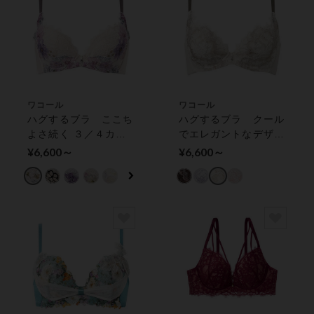
ワコール
ワコール
ハグするブラ ここち
ハグするブラ クール
よさ続く ３／４カッ
でエレガントなデザイ
プブラ
ン ３／４カップブラ
¥6,600～
¥6,600～