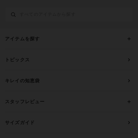
アイテムを探す
カテゴリーから探す
トピックス
ブラジャー
ブランドから探す
ショーツ
ＯＵＲ ＷＡＣＯＡＬ
カップサイズから探す
キレイの知恵袋
ブラジャー&ショーツセット
アンフィ
AAAカップ
アンダーサイズから探す
ブラトップ・カップ付きインナー
ウイング
AAカップ
アンダー60
価格から探す
スタッフレビュー
ガードル・コントロールボトム
ウイング／レシアージュ
Aカップ
アンダー65
ランキングから探す
～1,000円
ランジェリー
ウンナナクール
人気レビュー
Bカップ
アンダー70
セールから探す
1,000円 ～ 2,000円
サイズガイド
肌着・ニットインナー
サルート
人気スタッフ
Cカップ
アンダー75
2,000円 ～ 3,000円
ソックス・レッグウェア
Yue