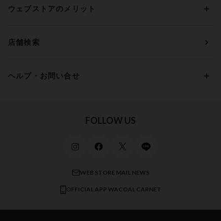
すべてのレビューを見る
Dカップ
アンダー80
3,000円 ～ 5,000円
ウェブストアのメリット
パジャマ・ルームウェア
ＹＯＪＯＹ
Eカップ
アンダー85
5,000円 ～ 7,000円
アウターウェア
ワコール
便利なサービス
Fカップ
アンダー90
7,000円 ～ 10,000円
店舗検索
スイムウェア
ワコール／パルファージュ
お得なメールニュース
Gカップ
アンダー95
10,000円 ～ 15,000円
パンプス・シューズ
ワコール／ラゼ
Hカップ
アンダー100
15,000円 ～ 20,000円
ヘルプ・お問い合せ
マタニティ
ワコールサイズオーダー／My Size Collection
Iカップ
アンダー105
20,000円 ～
キッズ・ジュニア
ワコール_ウェブ限定
初めての方へ
Jカップ
アンダー110
スポーツアイテム
ワコール_リラックス＆スリープ
ご利用ガイド
FOLLOW US
ビューティー・コスメ
ワコール_マタニティ
商品に関するご要望
メンズインナーウェア
ワコール／ラブボディ
よくある質問
すべてのアイテムを見る
ブロス バイ ワコールメン
特定商取引法に基づく表記
WEB STORE MAIL NEWS
CW-X
OFFICIAL APP WACOAL CARNET
すべてのブランドを見る