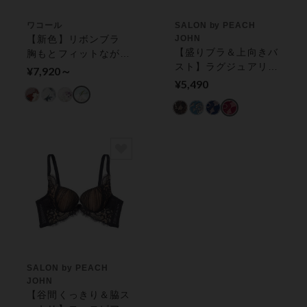
ワコール
SALON by PEACH
【新色】リボンブラ
JOHN
【盛りブラ＆上向きバ
胸もとフィットながも
スト】ラグジュアリー
ち ３／４カップブラ
¥7,920～
な色香が漂う ナイス
¥5,490
バディブラクラシック
ブラジャー
SALON by PEACH
JOHN
【谷間くっきり＆脇ス