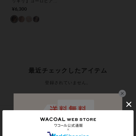
ッキリ】ヨーロピアン
コルセッタ ３／４カ
¥6,300
ップブラ
最近チェックしたアイテム
登録されていません。
シェアする