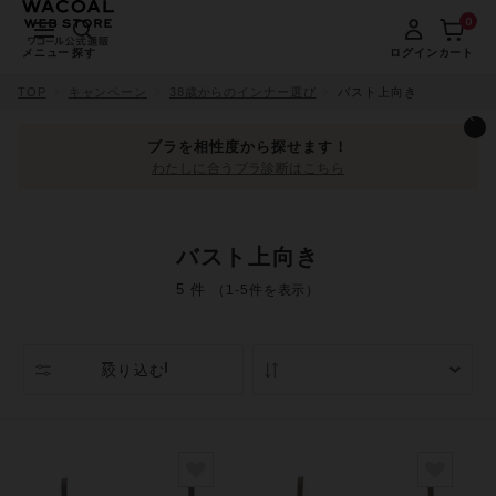
0
メニュー
探す
ログイン
カート
TOP
キャンペーン
38歳からのインナー選び
バスト上向き
ブラを相性度から探せます！
わたしに合うブラ診断はこちら
バスト上向き
5 件
（1-5件を表示）
絞り込む
人気順