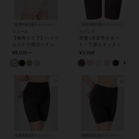
猛暑対策応援キャンペーン
猛暑対策応援キャンペーン
ワコール
ウイング
【極薄タイプ】ハイウ
骨盤×美姿勢サポー
エストで腰回りすっき
ト！下腹もすっきり
り ガードル（ロング
【骨盤ささエール】
¥8,030～
¥3,960
丈）
ガードル（ロング丈）
猛暑対策応援キャンペーン
猛暑対策応援キャンペーン