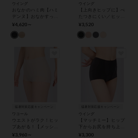
ウイング
ウイング
おなかのハミ肉【ハミ
【上向きヒップに】べ
デンヌ】おなかすっき
たつきにくい／ヒップ
りサポート ガードル
下からお尻を持ち上げ
¥4,620～
¥3,520
（ロング丈）
る【マッチミーガード
ル】 ガードル（ロン
グ丈）
猛暑対策応援キャンペーン
猛暑対策応援キャンペーン
ワコール
ウイング
ウエストがラク！ヒッ
【マッチミー】ヒップ
プあがる！【メッシュ
下からお尻を持ち上げ
タイプ】 ガードル
て上向きヒップに！マ
¥3,960～
¥3,300