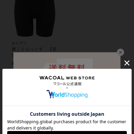
ルシアン
腰こりらっくす 【管
理医療機器】ルシアン
×ピップエレキバンコ
¥3,850
ラボ ガードル（ロン
グ丈）
最近チェックしたアイテム