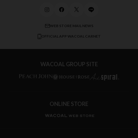
ビューティー・コスメ
ワコール_マタニティ
商品に関するご要望
メンズインナーウェア
ワコール／ラブボディ
よくある質問
すべてのアイテムを見る
ブロス バイ ワコールメン
特定商取引法に基づく表記
WEB STORE MAIL NEWS
CW-X
OFFICIAL APP WACOAL CARNET
すべてのブランドを見る
WACOAL GROUP SITE
ONLINE STORE