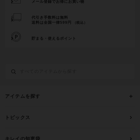
メール登録でお得にお買い物
代引き手数料は無料
送料は全国一律599円
（税込）
貯まる・使えるポイント
アイテムを探す
カテゴリーから探す
トピックス
ブラジャー
ブランドから探す
ショーツ
ＯＵＲ ＷＡＣＯＡＬ
カップサイズから探す
キレイの知恵袋