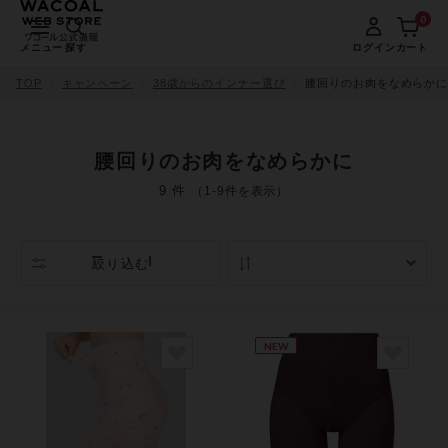
0
メニュー
探す
ログイン
カート
TOP
キャンペーン
38歳からのインナー選び
腰回りのお肉をなめらか
腰回りのお肉をなめらかに
9 件
（1-9件を表示）
絞り込む
人気順
NEW