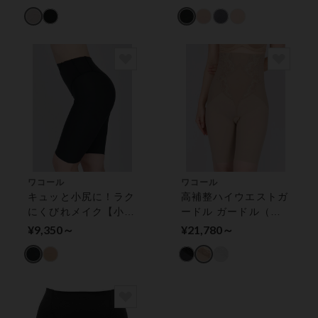
（ショート丈）
ッチミーガードル ガ
ードル（ショート丈）
ワコール
ワコール
キュッと小尻に！ラク
高補整ハイウエストガ
にくびれメイク【小さ
ードル ガードル（ロ
く見せるガードル】
ング丈）
¥9,350～
¥21,780～
ガードル（ロング丈）