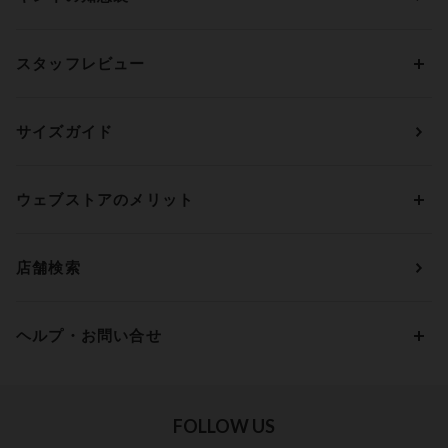
ブラジャー&ショーツセット
アンフィ
AAAカップ
アンダーサイズから探す
ブラトップ・カップ付きインナー
ウイング
AAカップ
アンダー60
価格から探す
スタッフレビュー
ガードル・コントロールボトム
ウイング／レシアージュ
Aカップ
アンダー65
ランキングから探す
～1,000円
ランジェリー
ウンナナクール
人気レビュー
Bカップ
アンダー70
セールから探す
1,000円 ～ 2,000円
サイズガイド
肌着・ニットインナー
サルート
人気スタッフ
Cカップ
アンダー75
2,000円 ～ 3,000円
ソックス・レッグウェア
Yue
すべてのレビューを見る
Dカップ
アンダー80
3,000円 ～ 5,000円
ウェブストアのメリット
パジャマ・ルームウェア
ＹＯＪＯＹ
Eカップ
アンダー85
5,000円 ～ 7,000円
アウターウェア
ワコール
便利なサービス
Fカップ
アンダー90
7,000円 ～ 10,000円
店舗検索
スイムウェア
ワコール／パルファージュ
お得なメールニュース
Gカップ
アンダー95
10,000円 ～ 15,000円
パンプス・シューズ
ワコール／ラゼ
Hカップ
アンダー100
15,000円 ～ 20,000円
ヘルプ・お問い合せ
マタニティ
ワコールサイズオーダー／My Size Collection
Iカップ
アンダー105
20,000円 ～
キッズ・ジュニア
ワコール_ウェブ限定
初めての方へ
Jカップ
アンダー110
スポーツアイテム
ワコール_リラックス＆スリープ
ご利用ガイド
FOLLOW US