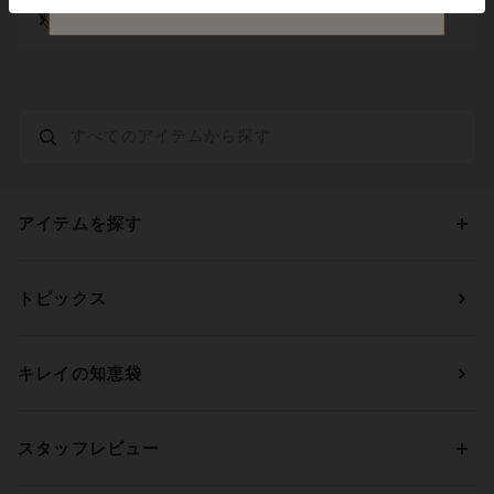
貯まる・使えるポイント
アイテムを探す
カテゴリーから探す
トピックス
ブラジャー
ブランドから探す
ショーツ
ＯＵＲ ＷＡＣＯＡＬ
カップサイズから探す
キレイの知恵袋
ブラジャー&ショーツセット
アンフィ
AAAカップ
アンダーサイズから探す
ブラトップ・カップ付きインナー
ウイング
AAカップ
アンダー60
価格から探す
スタッフレビュー
ガードル・コントロールボトム
ウイング／レシアージュ
Aカップ
アンダー65
ランキングから探す
～1,000円