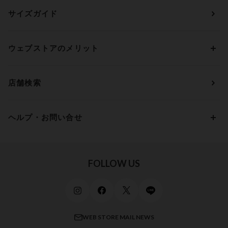
ランジェリー
ウンナナクール
人気レビュー
Bカップ
アンダー70
セールから探す
1,000円 ～ 2,000円
サイズガイド
肌着・ニットインナー
サルート
人気スタッフ
Cカップ
アンダー75
2,000円 ～ 3,000円
ソックス・レッグウェア
Yue
すべてのレビューを見る
Dカップ
アンダー80
3,000円 ～ 5,000円
ウェブストアのメリット
パジャマ・ルームウェア
ＹＯＪＯＹ
Eカップ
アンダー85
5,000円 ～ 7,000円
アウターウェア
ワコール
便利なサービス
Fカップ
アンダー90
7,000円 ～ 10,000円
店舗検索
スイムウェア
ワコール／パルファージュ
お得なメールニュース
Gカップ
アンダー95
10,000円 ～ 15,000円
パンプス・シューズ
ワコール／ラゼ
Hカップ
アンダー100
15,000円 ～ 20,000円
ヘルプ・お問い合せ
マタニティ
ワコールサイズオーダー／My Size Collection
Iカップ
アンダー105
20,000円 ～
キッズ・ジュニア
ワコール_ウェブ限定
初めての方へ
Jカップ
アンダー110
スポーツアイテム
ワコール_リラックス＆スリープ
ご利用ガイド
FOLLOW US
ビューティー・コスメ
ワコール_マタニティ
商品に関するご要望
メンズインナーウェア
ワコール／ラブボディ
よくある質問
すべてのアイテムを見る
ブロス バイ ワコールメン
特定商取引法に基づく表記
WEB STORE MAIL NEWS