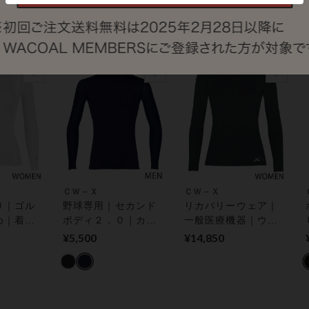
¥8,250
をととのえ、肩の動
きをスムーズに｜ 機
能性トップス
ＣＷ－Ｘ
ＣＷ－Ｘ
Ｕ｜ゴル
野球専用｜セカンド
リカバリーウェア｜
め｜着用
ボディ２．０｜カラ
一般医療機器｜ウィ
ととの
ダの動きをさまたげ
メンズ【運動前後・
¥5,500
¥14,850
きをスム
にくい｜【環境配
日常生活に】 ＆ＲＥ
能性トッ
慮】 機能性トップス
ＣＯＶＥＲＹ トッ
プス