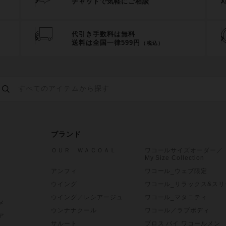
チャットで気軽にご相談
代引き手数料は無料
送料は全国一律599円
（税込）
ブランド
ＯＵＲ ＷＡＣＯＡＬ
ワコールサイズオーダー／
My Size Collection
アンフィ
ワコール_ウェブ限定
ウイング
ワコール_リラックス&スリ
ウイング／レシアージュ
ワコール_マタニティ
メ
ウンナナクール
ワコール／ラブボディ
ア
サルート
ブロス バイ ワコールメン