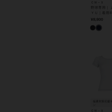
ＣＷ－Ｘ
野球専用｜
ＹＵ｜着用
をととのえ
¥8,800
きがスムーズ
能性トップ
猛暑対策応援
ン
ＣＷ－Ｘ