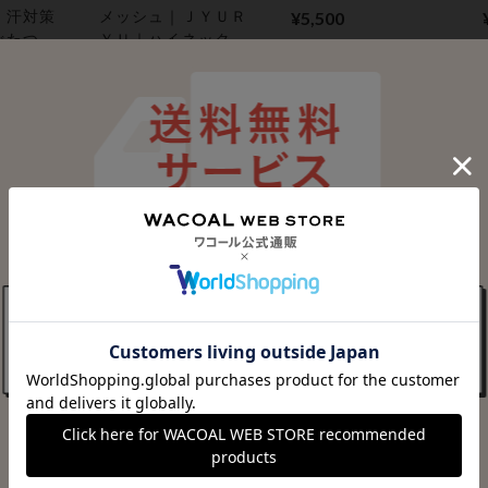
さまたげにくいトッ
｜汗対策
メッシュ｜ＪＹＵＲ
¥5,500
プス｜【環境配慮】
べたつき
ＹＵ｜ハイネック｜
機能性トップス
 機能性
ゴルフにおすすめ｜
¥8,800
着用時の姿勢をとと
のえ、肩の動きをス
ムーズに｜ 機能性ト
ップス
ＣＷ－Ｘ
猛暑対策応援キャンペー
ＹＵＲＹ
リカバリーウェア｜
ン
におすす
一般医療機器｜メン
ＣＷ－Ｘ
の姿勢を
ズ【運動前後・日常
メッシュ｜ＪＹＵＲ
¥14,850
肩の動き
生活に】 ＆ＲＥＣＯ
ＹＵ｜ゴルフにおす
｜ 機能
ＶＥＲＹ トップス
すめ｜着用時の姿勢