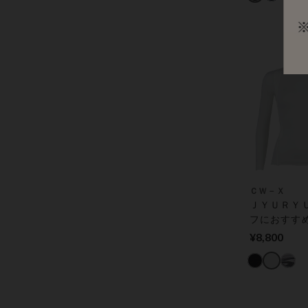
性トップス
ＣＷ－Ｘ
ＪＹＵＲＹ
フにおすす
時の姿勢を
¥8,800
え、肩の動
ーズに｜ 機
プス