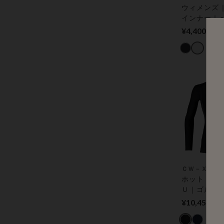
ウィメンズ
インナー｜
からの解放｜
¥4,400
トップス
ＣＷ－Ｘ
ホット｜Ｊ
Ｕ｜ゴルフ
め｜着用時
¥10,450
ととのえ、
をスムーズに