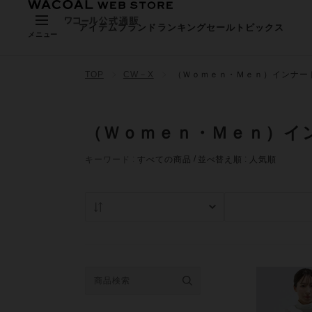
アイテム
ブランド
ランキング
セール
トピックス
メニュー
TOP
CW－X
（Ｗｏｍｅｎ・Ｍｅｎ）インナー
（Ｗｏｍｅｎ・Ｍｅｎ）イ
キーワード
すべての商品
並べ替え順
人気順
人気順
在庫あり商品の