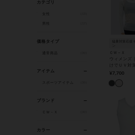
カテゴリ
女性
(13)
男性
(17)
価格タイプ
猛暑対策応援
ン
ＣＷ－Ｘ
通常商品
(30)
ウィメンズ
けでＵＶ対
アイテム
ー切り替え｜
¥7,700
ツインナー
スポーツアイテム
(30)
ブランド
ＣＷ－Ｘ
(30)
カラー