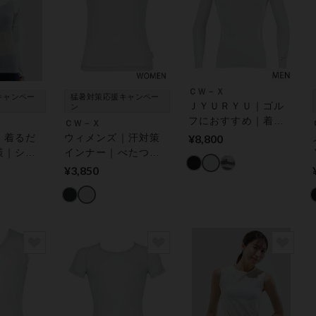
ＣＷ－Ｘ
キャンペー
猛暑対策応援キャンペー
ＪＹＵＲＹＵ｜ゴル
ン
フにおすすめ｜着用
ＣＷ－Ｘ
時の姿勢をととの
｜着るだ
ウィメンズ｜汗対策
¥8,800
え、肩の動きをスム
策｜シア
インナー｜べたつき
ーズに｜ 機能性トッ
 スポー
からの解放｜ 機能性
¥3,850
プス
トップス