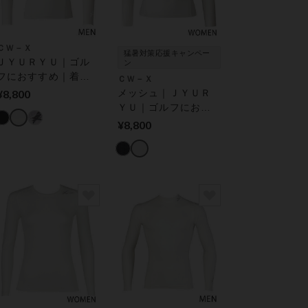
ＣＷ－Ｘ
猛暑対策応援キャンペー
ＪＹＵＲＹＵ｜ゴル
ン
フにおすすめ｜着用
ＣＷ－Ｘ
時の姿勢をととの
¥8,800
メッシュ｜ＪＹＵＲ
え、肩の動きをスム
ＹＵ｜ゴルフにおす
ーズに｜ 機能性トッ
すめ｜着用時の姿勢
¥8,800
プス
をととのえ、肩の動
きをスムーズに｜ 機
能性トップス