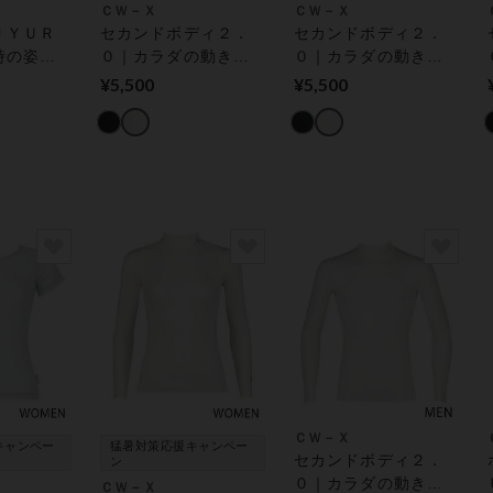
ＣＷ－Ｘ
ＣＷ－Ｘ
ＪＹＵＲ
セカンドボディ２．
セカンドボディ２．
時の姿勢
０｜カラダの動きを
０｜カラダの動きを
、肩の動
さまたげにくいトッ
さまたげにくいトッ
¥5,500
¥5,500
に｜ 機
プス｜【環境配慮】
プス｜【環境配慮】
ス
機能性トップス
機能性トップス
ＣＷ－Ｘ
キャンペー
猛暑対策応援キャンペー
セカンドボディ２．
ン
０｜カラダの動きを
ＣＷ－Ｘ