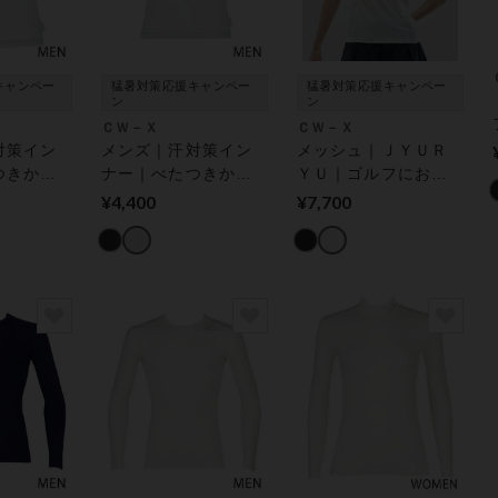
キャンペー
猛暑対策応援キャンペー
猛暑対策応援キャンペー
ン
ン
ＣＷ－Ｘ
ＣＷ－Ｘ
対策イン
メンズ｜汗対策イン
メッシュ｜ＪＹＵＲ
つきから
ナー｜べたつきから
ＹＵ｜ゴルフにおす
能性トッ
の解放｜ 機能性トッ
すめ｜着用時の姿勢
¥4,400
¥7,700
プス
をととのえ、肩の動
きをスムーズに｜ 機
能性トップス