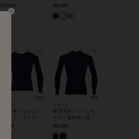
ルフにおすすめ｜着
時の姿勢をととの
¥10,450
¥8,800
用時の姿勢をととの
え、肩の動きをスム
え、肩の動きをスム
ーズに｜ 機能性トッ
ーズに｜ 機能性トッ
プス
プス
ＣＷ－Ｘ
ＣＷ－Ｘ
野球専用｜セカンド
野球専用｜ＪＹＵＲ
ボディ２．０｜カラ
ＹＵ｜着用時の姿勢
ダの動きをさまたげ
をととのえ、肩の動
¥5,500
¥8,800
にくいトップス｜
きがスムーズに｜ 機
【環境配慮】 機能性
能性トップス