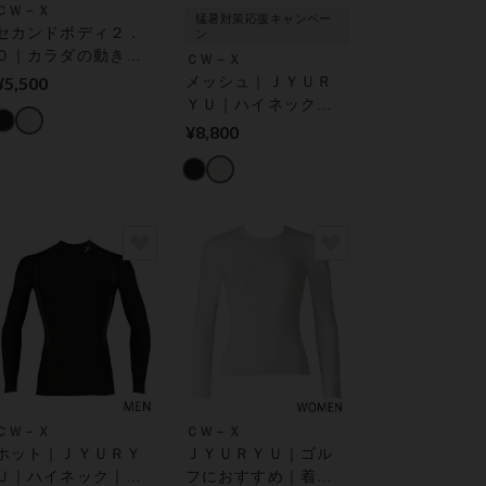
ＣＷ－Ｘ
猛暑対策応援キャンペー
セカンドボディ２．
ン
０｜カラダの動きを
ＣＷ－Ｘ
さまたげにくいトッ
¥5,500
メッシュ｜ＪＹＵＲ
プス｜【環境配慮】
ＹＵ｜ハイネック｜
機能性トップス
ゴルフにおすすめ｜
¥8,800
着用時の姿勢をとと
のえ、肩の動きをス
ムーズに｜ 機能性ト
ップス
ＣＷ－Ｘ
ＣＷ－Ｘ
ホット｜ＪＹＵＲＹ
ＪＹＵＲＹＵ｜ゴル
Ｕ｜ハイネック｜ゴ
フにおすすめ｜着用