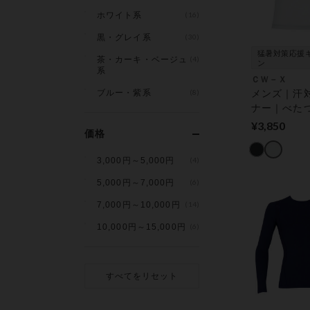
ホワイト系
(16)
黒・グレイ系
(30)
猛暑対策応援
茶・カーキ・ベージュ
(4)
ン
系
ＣＷ－Ｘ
ブルー・紫系
(8)
メンズ｜汗
ナー｜べた
の解放｜ 機
¥3,850
価格
プス
3,000円～5,000円
(4)
5,000円～7,000円
(6)
7,000円～10,000円
(14)
10,000円～15,000円
(6)
すべてをリセット