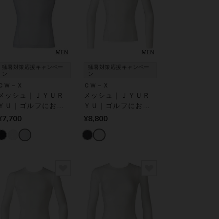
猛暑対策応援キャンペー
猛暑対策応援キャンペー
ン
ン
ＣＷ－Ｘ
ＣＷ－Ｘ
メッシュ｜ＪＹＵＲ
メッシュ｜ＪＹＵＲ
ＹＵ｜ゴルフにおす
ＹＵ｜ゴルフにおす
すめ｜着用時の姿勢
すめ｜着用時の姿勢
¥7,700
¥8,800
をととのえ、肩の動
をととのえ、肩の動
きをスムーズに｜ 機
きをスムーズに｜ 機
能性トップス
能性トップス