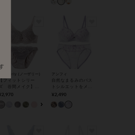
ト
northerly (ノーザリー)
アンフィ
【フィットシリー
自然なまるみのバス
ズ 谷間メイク】
トシルエットをメイ
カシュクールレース
ク ブラ＆ショーツセ
¥2,970
¥2,490
モールド ブラ＆ショ
ット
ーツセット