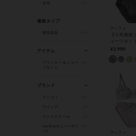
女性
(52)
価格タイプ
アンフィ
通常商品
(52)
【２年連続
ョーツセッ
ＷＥＢ限定
¥2,990
アイテム
にもオススメ
ショーツセ
ブラジャー＆ショー
(52)
ツセット
ブランド
アンフィ
(10)
ウイング
(2)
ウンナナクール
(1)
northerly (ノーザリ
(20)
ー)
アンフィ