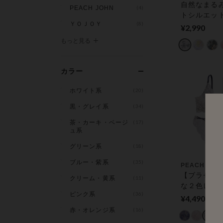
自然なまる
PEACH JOHN
(4)
トシルエッ
ＹＯＪＯＹ
(8)
ク ブラ＆シ
¥2,990
ット
もっと見る
カラー
ホワイト系
(20)
黒・グレイ系
(34)
茶・カーキ・ベージ
(17)
ュ系
グリーン系
(18)
ブルー・紫系
(35)
PEACH JOH
【ブラセッ
クリーム・黄系
(11)
な２色レー
ピンク系
(36)
の縦長カッ
¥4,490
ン。盛れる
赤・オレンジ系
(16)
セット ツ