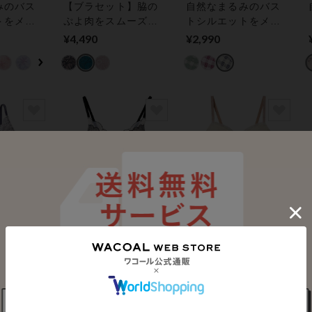
みのバス
【ブラセット】脇の
自然なまるみのバス
トをメイ
ぷよ肉をスムーズに
トシルエットをメイ
ョーツセ
整える脇高設計。盛
ク ブラ＆ショーツセ
¥4,490
¥2,990
れる脇高ブラセッ
ット
ト グランレース ブ
ラ＆ショーツセット
N
northerly (ノーザリー)
アンフィ
ト】繊細
シアードットチュー
自然なまるみのバス
ス＆人気
ル ブラ＆ショーツセ
トシルエットをメイ
プデザイ
ット
ク ブラ＆ショーツセ
¥2,948
¥2,490
脇高ブラ
ット
ートーン