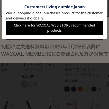
ブラ＆シ
ト
N
northerly (ノーザリー)
Lingè Noël ランジェノ
ト】ラメ
【プチプラ】プティ
エル
華奢Ｔブラ＆ショー
スがキラ
フラワーフリル ノ
ツセット ブラ＆ショ
る脇高ブ
ンワイヤー ブラ＆シ
¥2,530
ーツセット
ロイヤル
ョーツセット
¥2,860
ダリーレ
ショーツ
NEW