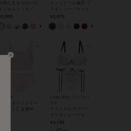
自然なまるみのバス
カシュクール脇高 ブ
トシルエットをメイ
ラ＆ショーツセット
ク ブラ＆ショーツセ
¥2,990
¥2,970
ット
ウイング
Lingè Noël ランジェノ
【使いきりインナー
エル
クラシカルガーリー
３セット】災害時や
ブラ＆ショーツセッ
入院時にも便利！Ａ
¥990
ト
ｎｙＡｎｙインナー
¥3,190
ブラ＆ショーツセッ