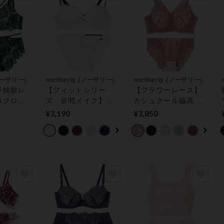
(ノーザリー)
northerly (ノーザリー)
northerly (ノーザリー)
ラ純欲レ
【フィットシリー
【フラワーレース】
Ｇクロス
ズ 谷間メイク】
カシュクール脇高 ブ
ーツセッ
Ｗストラップ ブラ＆
ラ＆ショーツセット
¥3,190
¥3,850
ショーツセット