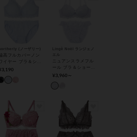
northerly (ノーザリー)
Lingè Noël ランジェノ
脇高フルカバーノン
エル
ニュアンスラメフル
ワイヤー ブラ＆ショ
ール ブラ＆ショーツ
ーツ
¥3,190
セット
¥3,960～