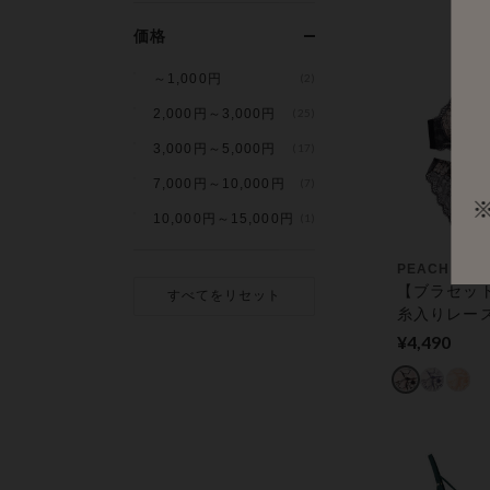
フルレース 
ョーツセッ
価格
～1,000円
(2)
2,000円～3,000円
(25)
3,000円～5,000円
(17)
7,000円～10,000円
(7)
10,000円～15,000円
(1)
PEACH JOH
【ブラセッ
すべてをリセット
糸入りレー
キラ！盛れ
¥4,490
ラセット 
エンブロイ
ース ブラ＆
セット