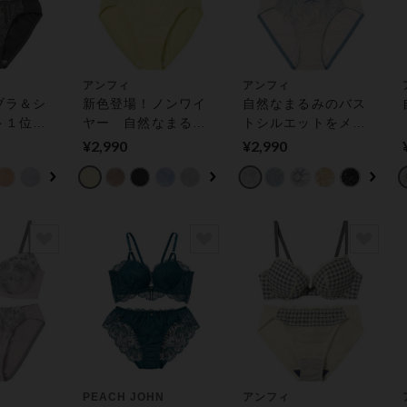
アンフィ
アンフィ
ブラ＆シ
新色登場！ノンワイ
自然なまるみのバス
ト１位】
ヤー 自然なまるみ
トシルエットをメイ
 推し活
のあるバストシルエ
ク ブラ＆ショーツセ
¥2,990
¥2,990
♪ ブラ＆
ットをメイク ブラ＆
ット
ット
ショーツセット
PEACH JOHN
アンフィ