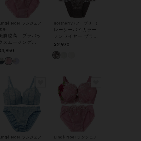
Lingè Noël ランジェノ
northerly (ノーザリー)
エル
レーシーバイカラー
美胸脇高 ブラバッ
ノンワイヤー ブラ＆
クスムージング
ショーツ
¥2,970
型 ブラ＆ショー
¥3,850
ツセット
Lingè Noël ランジェノ
Lingè Noël ランジェノ