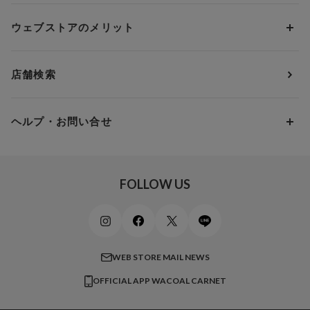
ソックス・レッグウェア
Yue
すべてのレビューを見る
Dカップ
アンダー80
3,000円 ～ 5,000円
ウェブストアのメリット
パジャマ・ルームウェア
ＹＯＪＯＹ
Eカップ
アンダー85
5,000円 ～ 7,000円
アウターウェア
ワコール
便利なサービス
Fカップ
アンダー90
7,000円 ～ 10,000円
店舗検索
スイムウェア
ワコール／パルファージュ
お得なメールニュース
Gカップ
アンダー95
10,000円 ～ 15,000円
パンプス・シューズ
ワコール／ラゼ
Hカップ
アンダー100
15,000円 ～ 20,000円
ヘルプ・お問い合せ
マタニティ
ワコールサイズオーダー／My Size Collection
Iカップ
アンダー105
20,000円 ～
キッズ・ジュニア
ワコール_ウェブ限定
初めての方へ
Jカップ
アンダー110
スポーツアイテム
ワコール_リラックス＆スリープ
ご利用ガイド
FOLLOW US
ビューティー・コスメ
ワコール_マタニティ
商品に関するご要望
メンズインナーウェア
ワコール／ラブボディ
よくある質問
すべてのアイテムを見る
ブロス バイ ワコールメン
特定商取引法に基づく表記
WEB STORE MAIL NEWS
CW-X
OFFICIAL APP WACOAL CARNET
すべてのブランドを見る