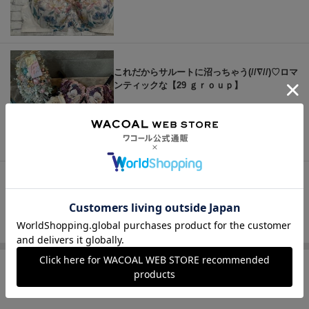
これだからサルートに沼っちゃう(//∇//)♡ロマ
ンティックな【29 ｇｒｏｕｐ】
もっと見る
この商品の他のレビュー