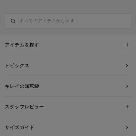
アイテムを探す
カテゴリーから探す
トピックス
ブラジャー
ブランドから探す
ショーツ
ＯＵＲ ＷＡＣＯＡＬ
カップサイズから探す
キレイの知恵袋
ブラジャー&ショーツセット
アンフィ
AAAカップ
アンダーサイズから探す
ブラトップ・カップ付きインナー
ウイング
AAカップ
アンダー60
価格から探す
スタッフレビュー
ガードル・コントロールボトム
ウイング／レシアージュ
Aカップ
アンダー65
ランキングから探す
～1,000円
ランジェリー
ウンナナクール
人気レビュー
Bカップ
アンダー70
セールから探す
1,000円 ～ 2,000円
サイズガイド
肌着・ニットインナー
サルート
人気スタッフ
Cカップ
アンダー75
2,000円 ～ 3,000円