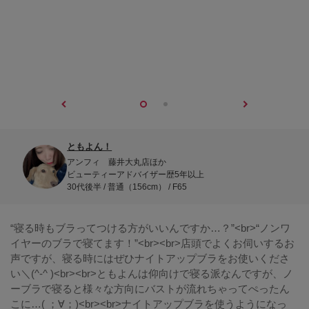
ともよん！
アンフィ 藤井大丸店ほか
ビューティーアドバイザー歴5年以上
30代後半 / 普通（156cm） / F65
“寝る時もブラってつける方がいいんですか…？”<br>“ノンワ
イヤーのブラで寝てます！”<br><br>店頭でよくお伺いするお
声ですが、寝る時にはぜひナイトアップブラをお使いくださ
い＼(^-^ )<br><br>ともよんは仰向けで寝る派なんですが、ノ
ーブラで寝ると様々な方向にバストが流れちゃってぺったん
こに…( ；∀；)<br><br>ナイトアップブラを使うようになっ