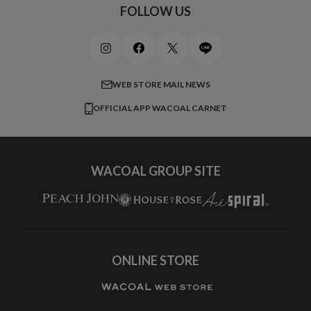
スポーツアイテム
ワコール_リラックス＆スリープ
ご利用ガイド
FOLLOW US
ビューティー・コスメ
ワコール_マタニティ
商品に関するご要望
メンズインナーウェア
ワコール／ラブボディ
よくある質問
すべてのアイテムを見る
ブロス バイ ワコールメン
特定商取引法に基づく表記
WEB STORE MAIL NEWS
CW-X
OFFICIAL APP WACOAL CARNET
すべてのブランドを見る
WACOAL GROUP SITE
ONLINE STORE