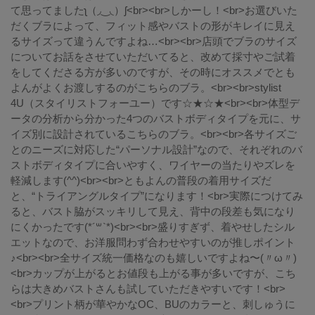
て思ってましたʅ（◞‿◟）ʃ<br><br>しかーし！<br>お選びいた
だくブラによって、フィット感やバストの形がキレイに見え
るサイズって違うんですよね…<br><br>店頭でブラのサイズ
についてお話をさせていただいてると、改めて採寸やご試着
をしてくださる方が多いのですが、その時にオススメでとも
よんがよくお渡しするのがこちらのブラ。<br><br>stylist
4U（スタイリストフォーユー）です☆★☆★<br><br>体型デ
ータの分析から分かった4つのバストボディタイプを元に、サ
イズ別に設計されているこちらのブラ。<br><br>各サイズご
とのニーズに対応した“パーソナル設計”なので、それぞれのバ
ストボディタイプに合いやすく、ワイヤーの当たりやズレを
軽減します(^^)<br><br>ともよんの普段の着用サイズだ
と、“トライアングルタイプ”になります！<br>実際につけてみ
ると、バスト脇がスッキリして見え、背中の段差も気になり
にくかったです(*´꒳`*)<br><br>盛りすぎず、着やせしたシル
エットなので、お洋服問わず合わせやすいのが推しポイント
♪<br><br>全サイズ統一価格なのも嬉しいですよね〜(〃ω〃)
<br>カップが上がるとお値段も上がる事が多いですが、こち
らは大きめバストさんも試していただきやすいです！<br>
<br>プリント柄が華やかなOC、BUのカラーと、刺しゅうに