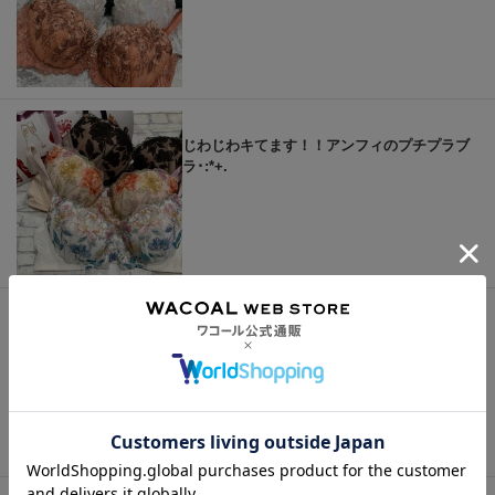
じわじわキてます！！アンフィのプチプラブ
ラ･:*+.
これだからサルートに沼っちゃう(//∇//)♡ロマ
ンティックな【29 ｇｒｏｕｐ】