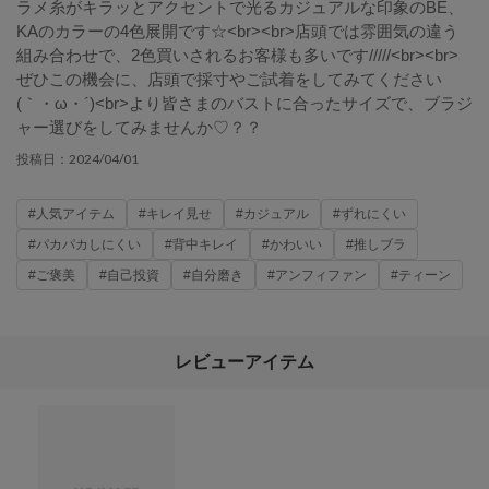
ラメ糸がキラッとアクセントで光るカジュアルな印象のBE、
KAのカラーの4色展開です☆<br><br>店頭では雰囲気の違う
組み合わせで、2色買いされるお客様も多いです/////<br><br>
ぜひこの機会に、店頭で採寸やご試着をしてみてください
(｀・ω・´)<br>より皆さまのバストに合ったサイズで、ブラジ
ャー選びをしてみませんか♡？？
2024/04/01
投稿日：
#人気アイテム
#キレイ見せ
#カジュアル
#ずれにくい
#パカパカしにくい
#背中キレイ
#かわいい
#推しブラ
#ご褒美
#自己投資
#自分磨き
#アンフィファン
#ティーン
レビューアイテム