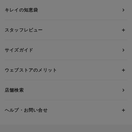
ショーツ
ＯＵＲ ＷＡＣＯＡＬ
カップサイズから探す
キレイの知恵袋
ブラジャー&ショーツセット
アンフィ
AAAカップ
アンダーサイズから探す
ブラトップ・カップ付きインナー
ウイング
AAカップ
アンダー60
価格から探す
スタッフレビュー
ガードル・コントロールボトム
ウイング／レシアージュ
Aカップ
アンダー65
ランキングから探す
～1,000円
ランジェリー
ウンナナクール
人気レビュー
Bカップ
アンダー70
セールから探す
1,000円 ～ 2,000円
サイズガイド
肌着・ニットインナー
サルート
人気スタッフ
Cカップ
アンダー75
2,000円 ～ 3,000円
ソックス・レッグウェア
Yue
すべてのレビューを見る
Dカップ
アンダー80
3,000円 ～ 5,000円
ウェブストアのメリット
パジャマ・ルームウェア
ＹＯＪＯＹ
Eカップ
アンダー85
5,000円 ～ 7,000円
アウターウェア
ワコール
便利なサービス
Fカップ
アンダー90
7,000円 ～ 10,000円
店舗検索
スイムウェア
ワコール／パルファージュ
お得なメールニュース
Gカップ
アンダー95
10,000円 ～ 15,000円
パンプス・シューズ
ワコール／ラゼ
Hカップ
アンダー100
15,000円 ～ 20,000円
ヘルプ・お問い合せ
マタニティ
ワコールサイズオーダー／My Size Collection
Iカップ
アンダー105
20,000円 ～
キッズ・ジュニア
ワコール_ウェブ限定
初めての方へ
Jカップ
アンダー110