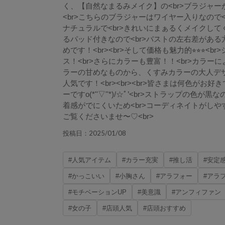
く、【自然なまるみメイク】の<br>ブラジャーが少
<br>こちらのブラジャーはワイヤー入りなので
ナチュラルで<br>きれいにまぁるくメイクして
るパッド付きなので<br>バストの左右差があ
めです！<br><br>そして価格も魅力的⭐︎⭐︎⭐︎<
ス！<br>さらにカラーも豊富！！<br>カラー
ラーの甘めなものから、くすみカラーの大人デ
人気です！<br><br><br>皆さまは何色がお好
ーですo(*''▽''*)/☆ﾟ’<br>ストラップの色
着感がでにくいため<br>コーディネイトがしやす
ご覧くださいませ〜♡<br>
2025/01/08
投稿日：
#人気アイテム
#カラー充実
#推し活
#安定
#かっこいい
#小胸さん
#アラフォー
#アラ
#モチベーションUP
#美意識
#アンフィファン
#女の子
#店頭人気
#店頭おすすめ