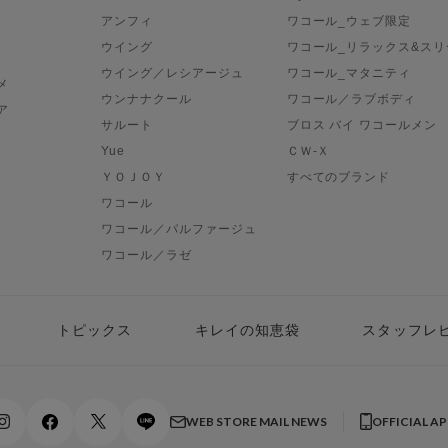
アンフィ
ワコール_ウェブ限定
ウイング
ワコール_リラックス&スリ
ウイング／レシアージュ
ワコール_マタニティ
メ
ウンナナクール
ワコール／ラブボディ
ア
サルート
ブロス バイ ワコールメン
Yue
ＣＷ-Ｘ
ＹＯＪＯＹ
すべてのブランド
ワコール
ワコール／パルファージュ
ワコール／ラゼ
トピックス
キレイの知恵袋
スタッフレ
WEB STORE MAIL NEWS
OFFICIAL A