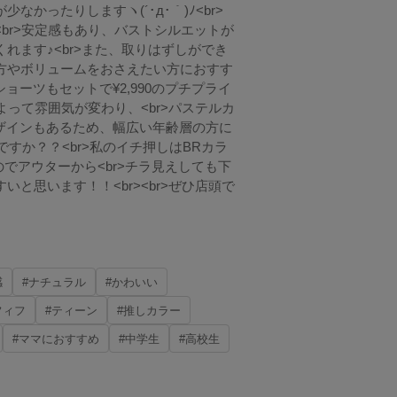
なかったりしますヽ(´･д･｀)ﾉ<br>
<br>安定感もあり、バストシルエットが
くれます♪<br>また、取りはずしができ
る方やボリュームをおさえたい方におすす
br>ショーツもセットで¥2,990のプチプライ
によって雰囲気が変わり、<br>パステルカ
ザインもあるため、幅広い年齢層の方に
きですか？？<br>私のイチ押しはBRカラ
が黒なのでアウターから<br>チラ見えしても下
いと思います！！<br><br>ぜひ店頭で
感
#ナチュラル
#かわいい
フィフ
#ティーン
#推しカラー
#ママにおすすめ
#中学生
#高校生