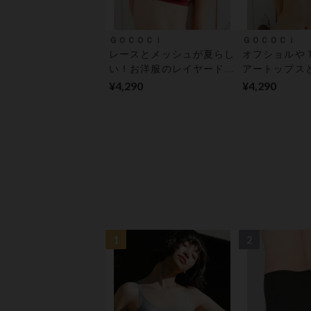
ＧＯＣＯＣｉ
ＧＯＣＯＣｉ
レースとメッシュが夏らし
オフショルや
い！お洋服のレイヤードア
アートップス
イテムとしても活躍♪ ハー
に！ ハーフ
¥4,290
¥4,290
フトップブラ
1
2