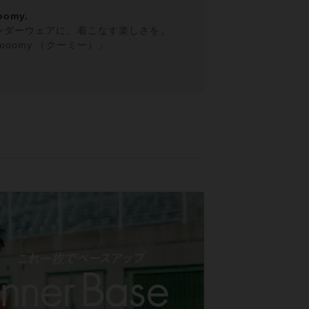
oomy.
ンダーウェアに、着こなす楽しさを。
ooomy.（クーミー）」
コレクシ
【Mix and
て、見えても見
いアイテムグル