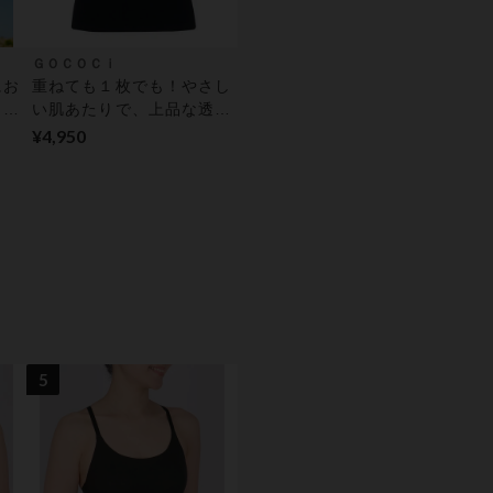
ＧＯＣＯＣｉ
にお
重ねても１枚でも！やさし
イヤ
い肌あたりで、上品な透け
ラト
感♪ トップス（３分袖）
¥4,950
5