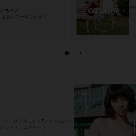
co
はこちら／
ア
品を用途別で一挙ご紹介！
「c
ースアップ。ひびきにくくTシャツなどベ
なせるアイテムグループ