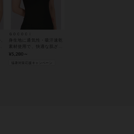
ＧＯＣＯＣｉ
か、
身生地に通気性・吸汗速乾
ハ
素材使用で、快適な肌ざわ
り【涼感】 カップ付きイ
¥5,280～
ンナー
猛暑対策応援キャンペーン