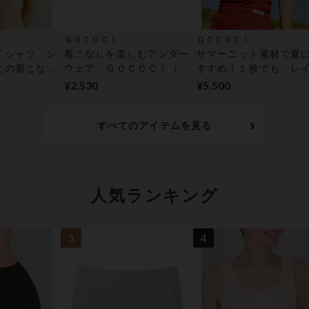
ＧＯＣＯＣｉ
ＧＯＣＯＣｉ
Ｔシャツ、シ
着こなしを楽しむアンダー
サマーニット素材で夏
との着こなし
ウェア ＧＯＣＯＣｉ（ゴ
すすめ！１枚でも、レ
トップブラ
コチ） レディスショーツ
ードスタイルでも♪ ブ
¥2,530
¥5,500
ップ
すべてのアイテムを見る
人気ランキング
3
4