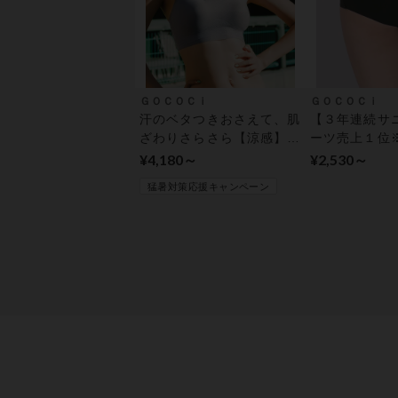
ＧＯＣＯＣｉ
ＧＯＣＯＣｉ
汗のベタつきおさえて、肌
【３年連続サ
ざわりさらさら【涼感】
ーツ売上１位
ハーフトップ
でズレにくい
¥4,180～
¥2,530～
ショーツ
猛暑対策応援キャンペーン