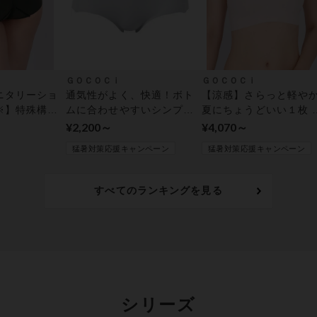
ＧＯＣＯＣｉ
ＧＯＣＯＣｉ
ニタリーショ
通気性がよく、快適！ボト
【涼感】さらっと軽や
※】特殊構造
ムに合わせやすいシンプル
夏にちょうどいい１枚 
 サニタリー
デザイン【涼感】 ショー
ーフトップ
¥2,200～
¥4,070～
ツ
猛暑対策応援キャンペーン
猛暑対策応援キャンペーン
すべてのランキングを見る
シリーズ